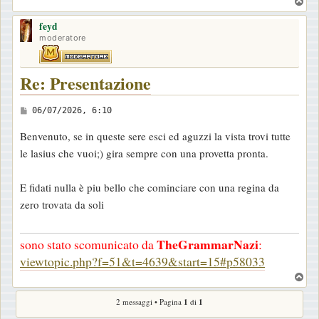
T
o
feyd
p
moderatore
Re: Presentazione
M
06/07/2026, 6:10
e
Benvenuto, se in queste sere esci ed aguzzi la vista trovi tutte
s
le lasius che vuoi;) gira sempre con una provetta pronta.
s
a
E fidati nulla è piu bello che cominciare con una regina da
g
zero trovata da soli
g
i
TheGrammarNazi
sono stato scomunicato da
:
o
viewtopic.php?f=51&t=4639&start=15#p58033
T
o
2 messaggi • Pagina
1
di
1
p