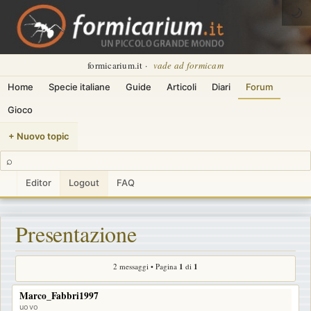
🌙
formicarium.it ·
vade ad formicam
Home
Specie italiane
Guide
Articoli
Diari
Forum
Gioco
+ Nuovo topic
⌕
Editor
Logout
FAQ
Presentazione
2 messaggi • Pagina
1
di
1
Marco_Fabbri1997
uovo