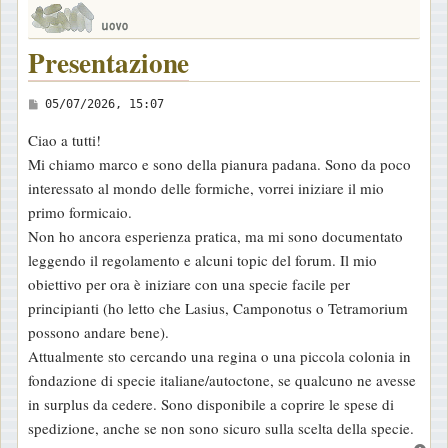
Presentazione
M
05/07/2026, 15:07
e
Ciao a tutti!
s
Mi chiamo marco e sono della pianura padana. Sono da poco
s
interessato al mondo delle formiche, vorrei iniziare il mio
a
primo formicaio.
g
Non ho ancora esperienza pratica, ma mi sono documentato
g
leggendo il regolamento e alcuni topic del forum. Il mio
i
obiettivo per ora è iniziare con una specie facile per
o
principianti (ho letto che Lasius, Camponotus o Tetramorium
possono andare bene).
Attualmente sto cercando una regina o una piccola colonia in
fondazione di specie italiane/autoctone, se qualcuno ne avesse
in surplus da cedere. Sono disponibile a coprire le spese di
spedizione, anche se non sono sicuro sulla scelta della specie.