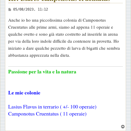
M
05/08/2023, 11:12
e
Anche io ho una piccolissima colonia di Camponotus
s
Cruentatus alle prime armi, siamo ad appena 11 operaie e
s
qualche ovetto e sono già stato costretto ad inserirle in arena
a
per via della loro indole difficile da contenere in provetta. Ho
g
iniziato a dare qualche pezzetto di larva di bigatti che sembra
g
abbastanza apprezzata nella dieta.
i
o
Passione per la vita e la natura
Le mie colonie
Lasius Flavus in terrario ( +/- 100 operaie)
Camponotus Cruentatus ( 11 operaie)
T