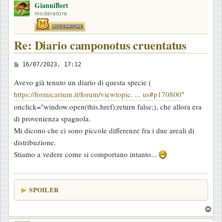
GianniBert
p
moderatore
Re: Diario camponotus cruentatus
M
16/07/2023, 17:12
e
Avevo già tenuto un diario di questa specie (
s
https://formicarium.it/forum/viewtopic. ... us#p170800
"
s
onclick="window.open(this.href);return false;), che allora era
a
di provenienza spagnola.
g
Mi dicono che ci sono piccole differenze fra i due areali di
g
distribuzione.
i
Stiamo a vedere come si comportano intanto...
o
SPOILER
T
o