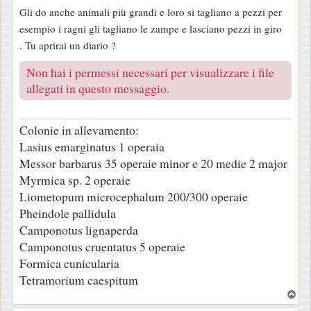
e
Gli do anche animali più grandi e loro si tagliano a pezzi per
s
esempio i ragni gli tagliano le zampe e lasciano pezzi in giro
s
. Tu aprirai un diario ?
a
g
Non hai i permessi necessari per visualizzare i file
g
allegati in questo messaggio.
i
o
Colonie in allevamento:
Lasius emarginatus 1 operaia
Messor barbarus 35 operaie minor e 20 medie 2 major
Myrmica sp. 2 operaie
Liometopum microcephalum 200/300 operaie
Pheindole pallidula
Camponotus lignaperda
Camponotus cruentatus 5 operaie
Formica cunicularia
Tetramorium caespitum
T
o