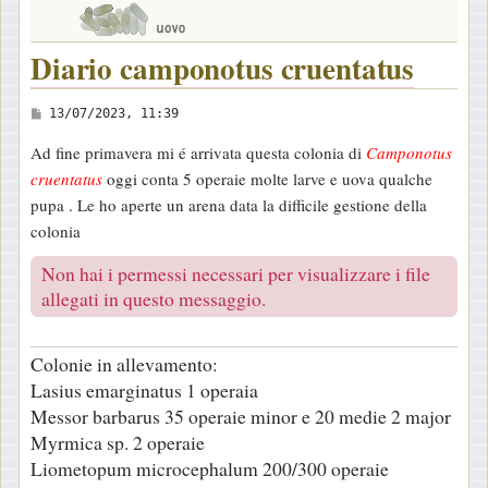
Diario camponotus cruentatus
M
13/07/2023, 11:39
e
Ad fine primavera mi é arrivata questa colonia di
Camponotus
s
cruentatus
oggi conta 5 operaie molte larve e uova qualche
s
pupa . Le ho aperte un arena data la difficile gestione della
a
colonia
g
g
Non hai i permessi necessari per visualizzare i file
i
allegati in questo messaggio.
o
Colonie in allevamento:
Lasius emarginatus 1 operaia
Messor barbarus 35 operaie minor e 20 medie 2 major
Myrmica sp. 2 operaie
Liometopum microcephalum 200/300 operaie