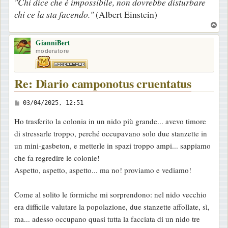
"Chi dice che è impossibile, non dovrebbe disturbare
i
chi ce la sta facendo."
(Albert Einstein)
o
T
o
GianniBert
p
moderatore
Re: Diario camponotus cruentatus
M
03/04/2025, 12:51
e
Ho trasferito la colonia in un nido più grande... avevo timore
s
di stressarle troppo, perché occupavano solo due stanzette in
s
un mini-gasbeton, e metterle in spazi troppo ampi... sappiamo
a
che fa regredire le colonie!
g
Aspetto, aspetto, aspetto... ma no! proviamo e vediamo!
g
i
Come al solito le formiche mi sorprendono: nel nido vecchio
o
era difficile valutare la popolazione, due stanzette affollate, sì,
ma... adesso occupano quasi tutta la facciata di un nido tre