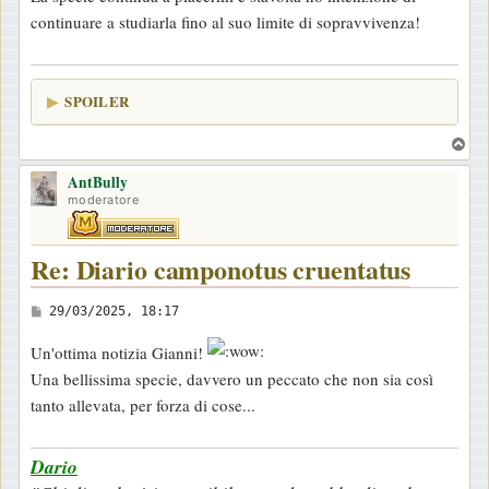
continuare a studiarla fino al suo limite di sopravvivenza!
SPOILER
T
o
AntBully
p
moderatore
Re: Diario camponotus cruentatus
M
29/03/2025, 18:17
e
Un'ottima notizia Gianni!
s
Una bellissima specie, davvero un peccato che non sia così
s
tanto allevata, per forza di cose...
a
g
Dario
g