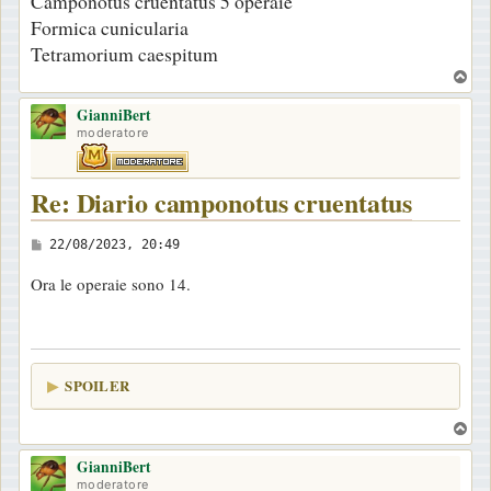
Camponotus cruentatus 5 operaie
Formica cunicularia
Tetramorium caespitum
T
o
GianniBert
p
moderatore
Re: Diario camponotus cruentatus
M
22/08/2023, 20:49
e
Ora le operaie sono 14.
s
s
a
g
SPOILER
g
i
T
o
o
GianniBert
p
moderatore