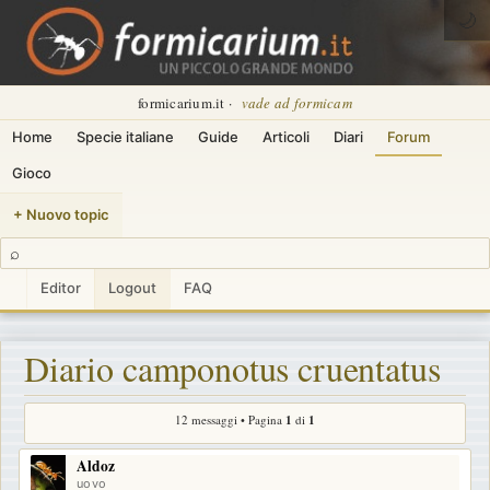
🌙
formicarium.it ·
vade ad formicam
Home
Specie italiane
Guide
Articoli
Diari
Forum
Gioco
+ Nuovo topic
⌕
Editor
Logout
FAQ
Diario camponotus cruentatus
12 messaggi • Pagina
1
di
1
Aldoz
uovo