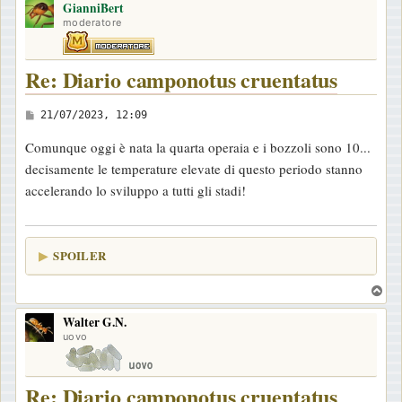
GianniBert
p
moderatore
Re: Diario camponotus cruentatus
M
21/07/2023, 12:09
e
Comunque oggi è nata la quarta operaia e i bozzoli sono 10...
s
decisamente le temperature elevate di questo periodo stanno
s
accelerando lo sviluppo a tutti gli stadi!
a
g
g
SPOILER
i
o
T
o
Walter G.N.
p
uovo
Re: Diario camponotus cruentatus