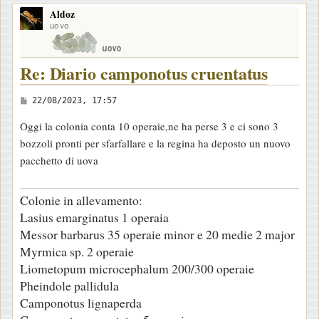
o
Aldoz
p
uovo
Re: Diario camponotus cruentatus
M
22/08/2023, 17:57
e
Oggi la colonia conta 10 operaie,ne ha perse 3 e ci sono 3
s
bozzoli pronti per sfarfallare e la regina ha deposto un nuovo
s
pacchetto di uova
a
g
Colonie in allevamento:
g
Lasius emarginatus 1 operaia
i
Messor barbarus 35 operaie minor e 20 medie 2 major
o
Myrmica sp. 2 operaie
Liometopum microcephalum 200/300 operaie
Pheindole pallidula
Camponotus lignaperda