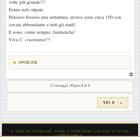
volte più grande!!!
Erano solo stipate.
Pensavo fossero una settantina, invece sono circa 150 con
covata abbondante a tutti gli stadi!
E sono, come sempre, fantastiche!
Viva
C. cruentatus
!!!
SPOILER
T
o
12 messaggi • Pagina
1
di
1
p
VAI A