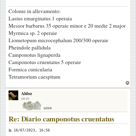
a
Colonie in allevamento:
g
Lasius emarginatus 1 operaia
g
Messor barbarus 35 operaie minor e 20 medie 2 major
i
Myrmica sp. 2 operaie
o
Liometopum microcephalum 200/300 operaie
Pheindole pallidula
Camponotus lignaperda
Camponotus cruentatus 5 operaie
Formica cunicularia
Tetramorium caespitum
T
o
Aldoz
p
uovo
Re: Diario camponotus cruentatus
M
16/07/2023, 16:56