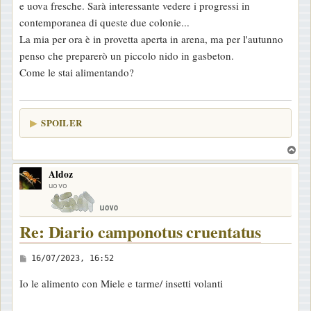
e uova fresche. Sarà interessante vedere i progressi in
o
contemporanea di queste due colonie...
La mia per ora è in provetta aperta in arena, ma per l'autunno
penso che preparerò un piccolo nido in gasbeton.
Come le stai alimentando?
SPOILER
T
o
Aldoz
p
uovo
Re: Diario camponotus cruentatus
M
16/07/2023, 16:52
e
Io le alimento con Miele e tarme/ insetti volanti
s
s