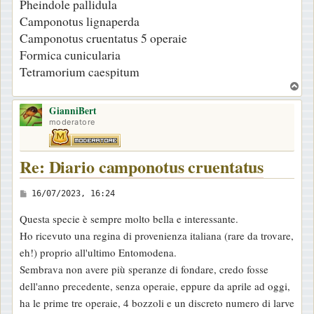
Pheindole pallidula
Camponotus lignaperda
Camponotus cruentatus 5 operaie
Formica cunicularia
Tetramorium caespitum
T
o
GianniBert
p
moderatore
Re: Diario camponotus cruentatus
M
16/07/2023, 16:24
e
Questa specie è sempre molto bella e interessante.
s
Ho ricevuto una regina di provenienza italiana (rare da trovare,
s
eh!) proprio all'ultimo Entomodena.
a
Sembrava non avere più speranze di fondare, credo fosse
g
dell'anno precedente, senza operaie, eppure da aprile ad oggi,
g
ha le prime tre operaie, 4 bozzoli e un discreto numero di larve
i