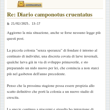
Re: Diario camponotus cruentatus
M
21/02/2025, 13:17
e
Aggiorno la mia situazione, anche se forse nessuno legge più
s
questi post.
s
a
La piccola colonia "senza speranza” di fondare è intorno al
g
centinaio di individui, una discreta covata di larve invernali,
g
qualche larva già in via di sviluppo primaverile, e sto
i
preparando un nido nuovo per lei, che comincia a non starci
o
più nel gasbeton dell'anno precedente.
Penso che la prossima stagione possa essere propizia allo
scatto definitivo che porti la colonia a un nuovo stadio di
crescita.
La specie continua a piacermi e stavolta ho intenzione di