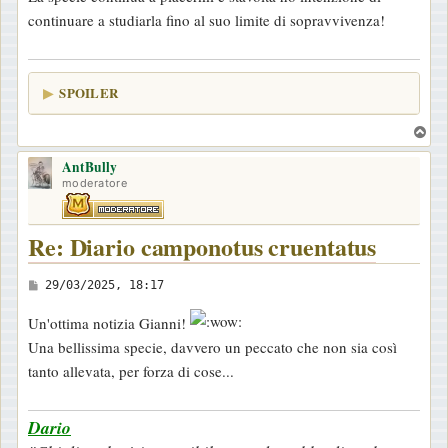
continuare a studiarla fino al suo limite di sopravvivenza!
SPOILER
T
o
AntBully
p
moderatore
Re: Diario camponotus cruentatus
M
29/03/2025, 18:17
e
Un'ottima notizia Gianni!
s
Una bellissima specie, davvero un peccato che non sia così
s
tanto allevata, per forza di cose...
a
g
Dario
g