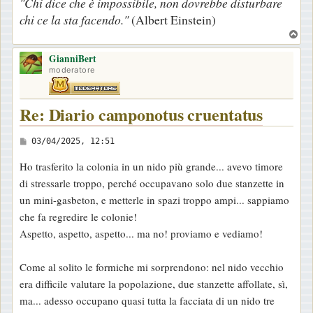
"Chi dice che è impossibile, non dovrebbe disturbare
i
chi ce la sta facendo."
(Albert Einstein)
o
T
o
GianniBert
p
moderatore
Re: Diario camponotus cruentatus
M
03/04/2025, 12:51
e
Ho trasferito la colonia in un nido più grande... avevo timore
s
di stressarle troppo, perché occupavano solo due stanzette in
s
un mini-gasbeton, e metterle in spazi troppo ampi... sappiamo
a
che fa regredire le colonie!
g
Aspetto, aspetto, aspetto... ma no! proviamo e vediamo!
g
i
Come al solito le formiche mi sorprendono: nel nido vecchio
o
era difficile valutare la popolazione, due stanzette affollate, sì,
ma... adesso occupano quasi tutta la facciata di un nido tre