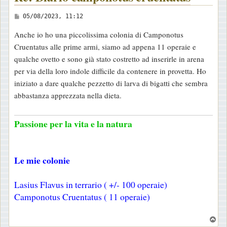
M
05/08/2023, 11:12
e
Anche io ho una piccolissima colonia di Camponotus
s
Cruentatus alle prime armi, siamo ad appena 11 operaie e
s
qualche ovetto e sono già stato costretto ad inserirle in arena
a
per via della loro indole difficile da contenere in provetta. Ho
g
iniziato a dare qualche pezzetto di larva di bigatti che sembra
g
abbastanza apprezzata nella dieta.
i
o
Passione per la vita e la natura
Le mie colonie
Lasius Flavus in terrario ( +/- 100 operaie)
Camponotus Cruentatus ( 11 operaie)
T