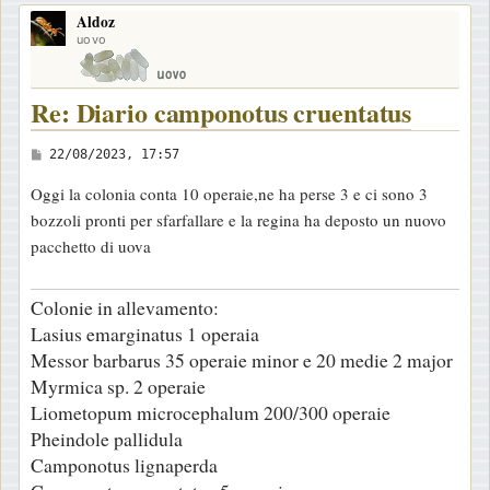
o
Aldoz
p
uovo
Re: Diario camponotus cruentatus
M
22/08/2023, 17:57
e
Oggi la colonia conta 10 operaie,ne ha perse 3 e ci sono 3
s
bozzoli pronti per sfarfallare e la regina ha deposto un nuovo
s
pacchetto di uova
a
g
Colonie in allevamento:
g
Lasius emarginatus 1 operaia
i
Messor barbarus 35 operaie minor e 20 medie 2 major
o
Myrmica sp. 2 operaie
Liometopum microcephalum 200/300 operaie
Pheindole pallidula
Camponotus lignaperda