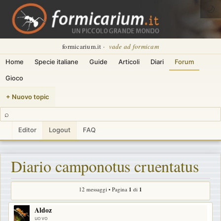
🌙
formicarium.it ·
vade ad formicam
Home
Specie italiane
Guide
Articoli
Diari
Forum
Gioco
+ Nuovo topic
⌕
Editor
Logout
FAQ
Diario camponotus cruentatus
12 messaggi • Pagina
1
di
1
Aldoz
uovo