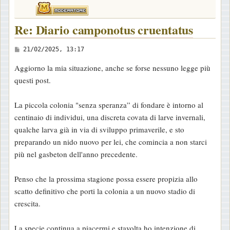
Re: Diario camponotus cruentatus
M
21/02/2025, 13:17
e
Aggiorno la mia situazione, anche se forse nessuno legge più
s
questi post.
s
a
La piccola colonia "senza speranza” di fondare è intorno al
g
centinaio di individui, una discreta covata di larve invernali,
g
qualche larva già in via di sviluppo primaverile, e sto
i
preparando un nido nuovo per lei, che comincia a non starci
o
più nel gasbeton dell'anno precedente.
Penso che la prossima stagione possa essere propizia allo
scatto definitivo che porti la colonia a un nuovo stadio di
crescita.
La specie continua a piacermi e stavolta ho intenzione di