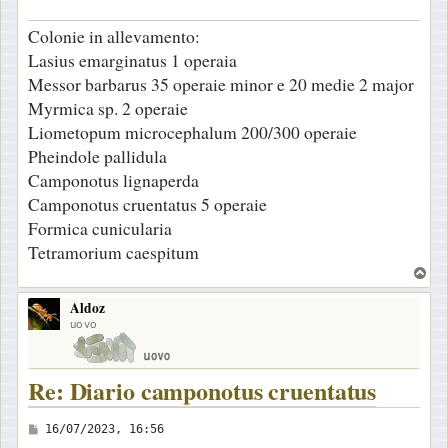
a
Colonie in allevamento:
g
Lasius emarginatus 1 operaia
g
Messor barbarus 35 operaie minor e 20 medie 2 major
i
Myrmica sp. 2 operaie
o
Liometopum microcephalum 200/300 operaie
Pheindole pallidula
Camponotus lignaperda
Camponotus cruentatus 5 operaie
Formica cunicularia
Tetramorium caespitum
T
o
Aldoz
p
uovo
Re: Diario camponotus cruentatus
M
16/07/2023, 16:56