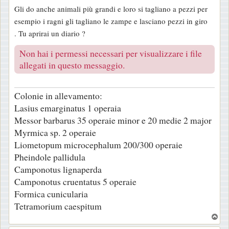
e
Gli do anche animali più grandi e loro si tagliano a pezzi per
s
esempio i ragni gli tagliano le zampe e lasciano pezzi in giro
s
. Tu aprirai un diario ?
a
g
Non hai i permessi necessari per visualizzare i file
g
allegati in questo messaggio.
i
o
Colonie in allevamento:
Lasius emarginatus 1 operaia
Messor barbarus 35 operaie minor e 20 medie 2 major
Myrmica sp. 2 operaie
Liometopum microcephalum 200/300 operaie
Pheindole pallidula
Camponotus lignaperda
Camponotus cruentatus 5 operaie
Formica cunicularia
Tetramorium caespitum
T
o