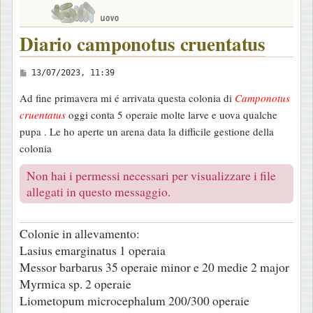
Diario camponotus cruentatus
M
13/07/2023, 11:39
e
Ad fine primavera mi é arrivata questa colonia di
Camponotus
s
cruentatus
oggi conta 5 operaie molte larve e uova qualche
s
pupa . Le ho aperte un arena data la difficile gestione della
a
colonia
g
g
Non hai i permessi necessari per visualizzare i file
i
allegati in questo messaggio.
o
Colonie in allevamento:
Lasius emarginatus 1 operaia
Messor barbarus 35 operaie minor e 20 medie 2 major
Myrmica sp. 2 operaie
Liometopum microcephalum 200/300 operaie