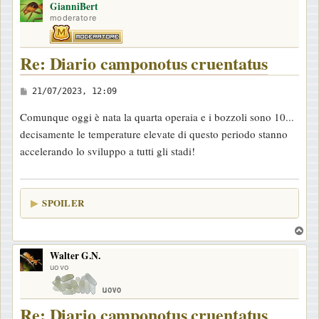
GianniBert
p
moderatore
Re: Diario camponotus cruentatus
M
21/07/2023, 12:09
e
Comunque oggi è nata la quarta operaia e i bozzoli sono 10...
s
decisamente le temperature elevate di questo periodo stanno
s
accelerando lo sviluppo a tutti gli stadi!
a
g
g
SPOILER
i
o
T
o
Walter G.N.
p
uovo
Re: Diario camponotus cruentatus