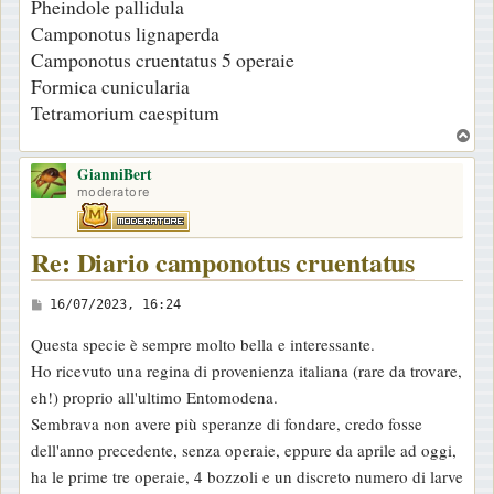
Pheindole pallidula
Camponotus lignaperda
Camponotus cruentatus 5 operaie
Formica cunicularia
Tetramorium caespitum
T
o
GianniBert
p
moderatore
Re: Diario camponotus cruentatus
M
16/07/2023, 16:24
e
Questa specie è sempre molto bella e interessante.
s
Ho ricevuto una regina di provenienza italiana (rare da trovare,
s
eh!) proprio all'ultimo Entomodena.
a
Sembrava non avere più speranze di fondare, credo fosse
g
dell'anno precedente, senza operaie, eppure da aprile ad oggi,
g
ha le prime tre operaie, 4 bozzoli e un discreto numero di larve
i