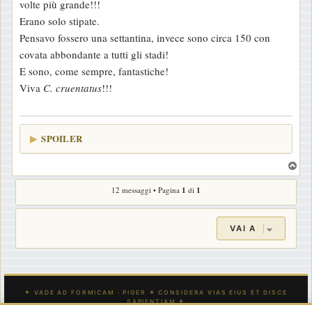
volte più grande!!!
Erano solo stipate.
Pensavo fossero una settantina, invece sono circa 150 con
covata abbondante a tutti gli stadi!
E sono, come sempre, fantastiche!
Viva
C. cruentatus
!!!
SPOILER
T
o
12 messaggi • Pagina
1
di
1
p
VAI A