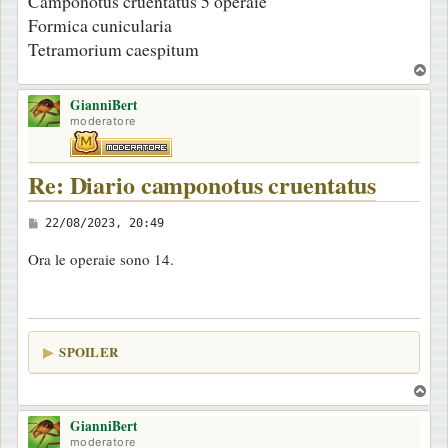
Camponotus cruentatus 5 operaie
Formica cunicularia
Tetramorium caespitum
T
o
GianniBert
p
moderatore
Re: Diario camponotus cruentatus
M
22/08/2023, 20:49
e
Ora le operaie sono 14.
s
s
a
g
SPOILER
g
i
T
o
o
GianniBert
p
moderatore