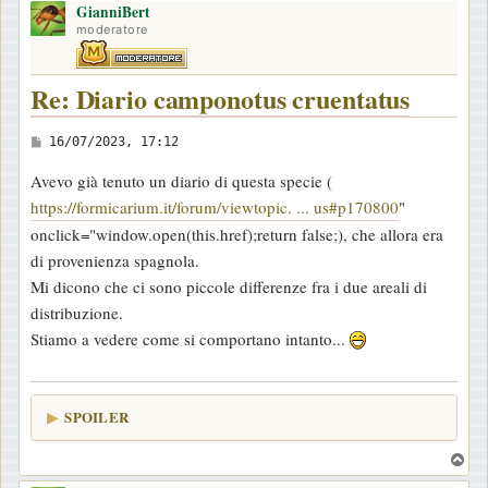
GianniBert
p
moderatore
Re: Diario camponotus cruentatus
M
16/07/2023, 17:12
e
Avevo già tenuto un diario di questa specie (
s
https://formicarium.it/forum/viewtopic. ... us#p170800
"
s
onclick="window.open(this.href);return false;), che allora era
a
di provenienza spagnola.
g
Mi dicono che ci sono piccole differenze fra i due areali di
g
distribuzione.
i
Stiamo a vedere come si comportano intanto...
o
SPOILER
T
o