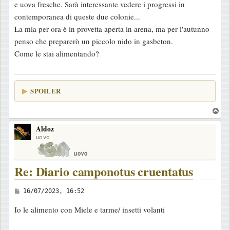
e uova fresche. Sarà interessante vedere i progressi in
o
contemporanea di queste due colonie...
La mia per ora è in provetta aperta in arena, ma per l'autunno
penso che preparerò un piccolo nido in gasbeton.
Come le stai alimentando?
SPOILER
T
o
Aldoz
p
uovo
Re: Diario camponotus cruentatus
M
16/07/2023, 16:52
e
Io le alimento con Miele e tarme/ insetti volanti
s
s