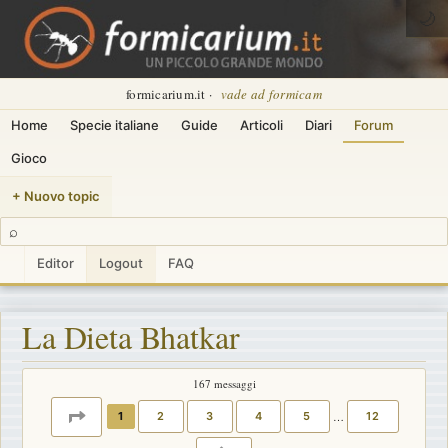
🌙
formicarium.it ·
vade ad formicam
Home
Specie italiane
Guide
Articoli
Diari
Forum
Gioco
+ Nuovo topic
⌕
Editor
Logout
FAQ
La Dieta Bhatkar
167 messaggi
PAGINA
1
DI
12
1
2
3
4
5
…
12