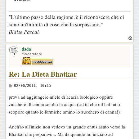
i
o
"L'ultimo passo della ragione, è il riconoscere che ci
sono un'infinità di cose che la sorpassano."
Blaise Pascal
T
o
dada
p
moderatore
Re: La Dieta Bhatkar
M
02/06/2011, 10:15
e
prova ad aggiungere miele di acacia biologico oppure
s
zucchero di canna sciolto in acqua (sei tu che mi hai fatto
s
scoprire quanto le formiche amino lo zucchero di canna!)
a
g
Anch'io all'inizio non vedevo un grande entusiasmo verso la
g
Bhatkar che preparavo... Ma da quando ho iniziato ad
i