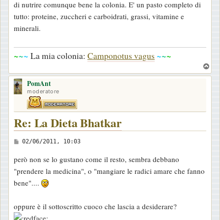
di nutrire comunque bene la colonia. E' un pasto completo di
tutto: proteine, zuccheri e carboidrati, grassi, vitamine e
minerali.
~
~
~
La mia colonia:
Camponotus vagus
~
~
~
T
o
PomAnt
p
moderatore
Re: La Dieta Bhatkar
M
02/06/2011, 10:03
e
però non se lo gustano come il resto, sembra debbano
s
"prendere la medicina", o "mangiare le radici amare che fanno
s
bene"....
a
g
oppure è il sottoscritto cuoco che lascia a desiderare?
g