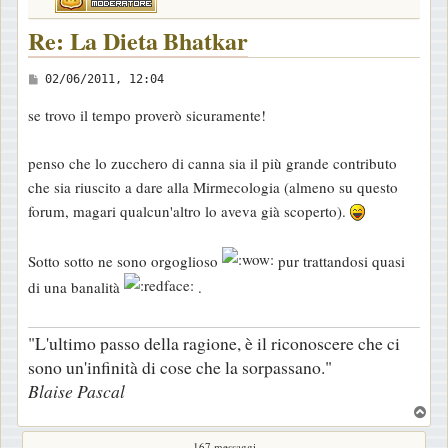
Re: La Dieta Bhatkar
M
02/06/2011, 12:04
e
se trovo il tempo proverò sicuramente!
s
s
penso che lo zucchero di canna sia il più grande contributo
a
che sia riuscito a dare alla Mirmecologia (almeno su questo
g
forum, magari qualcun'altro lo aveva già scoperto).
g
i
Sotto sotto ne sono orgoglioso
pur trattandosi quasi
o
di una banalità
.
"L'ultimo passo della ragione, è il riconoscere che ci
sono un'infinità di cose che la sorpassano."
Blaise Pascal
T
o
167 messaggi
p