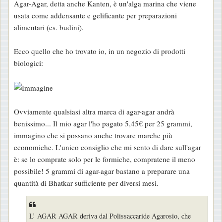
Agar-Agar, detta anche Kanten, è un'alga marina che viene
a
usata come addensante e gelificante per preparazioni
g
alimentari (es. budini).
g
i
Ecco quello che ho trovato io, in un negozio di prodotti
o
biologici:
Ovviamente qualsiasi altra marca di agar-agar andrà
benissimo... Il mio agar l'ho pagato 5,45€ per 25 grammi,
immagino che si possano anche trovare marche più
economiche. L'unico consiglio che mi sento di dare sull'agar
è: se lo comprate solo per le formiche, compratene il meno
possibile! 5 grammi di agar-agar bastano a preparare una
quantità di Bhatkar sufficiente per diversi mesi.
L’ AGAR AGAR deriva dal Polissaccaride Agarosio, che