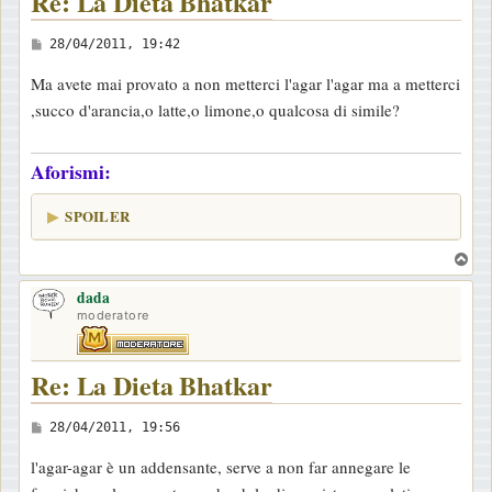
Re: La Dieta Bhatkar
M
28/04/2011, 19:42
e
Ma avete mai provato a non metterci l'agar l'agar ma a metterci
s
,succo d'arancia,o latte,o limone,o qualcosa di simile?
s
a
Aforismi:
g
g
SPOILER
i
o
T
o
dada
p
moderatore
Re: La Dieta Bhatkar
M
28/04/2011, 19:56
e
l'agar-agar è un addensante, serve a non far annegare le
s