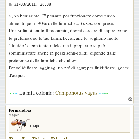
M
31/03/2011, 20:08
e
si, va benissimo. E' pensata per funzionare come unico
s
alimento per il 90% delle formiche...
Lasius
comprese.
s
Una volta ottenuto il preparato, dovrai cercare di capire come
a
lo preferiscono le tue formiche; alcune lo vogliono molto
g
"liquido" e con tanto miele, ma il preparato si può
g
somministrare anche in pezzi semi-solidi, dipende dalle
i
preferenze delle formiche che allevi.
o
Per solidificare, aggiungi un po' di agar; per fluidificare, gocce
d'acqua.
~
~
~
La mia colonia:
Camponotus vagus
~
~
~
T
o
Formandrea
p
major