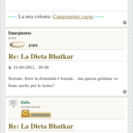
~
~
~
La mia colonia:
Camponotus vagus
~
~
~
T
o
Emarginatus
p
pupa
Re: La Dieta Bhatkar
M
31/03/2011, 20:04
e
Scusate, forse la domanda è banale... ma questa gelatina va
s
bene anche per le lasius?
s
T
a
o
g
dada
p
moderatore
g
i
Re: La Dieta Bhatkar
o