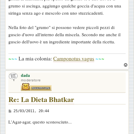
grumo si asciuga, aggiungo qualche goccia d'acqua con una
siringa senza ago e mescolo con uno stuzzicadenti.
Nella foto del "grumo" si possono vedere piccoli pezzi di
guscio d'uovo all'interno della miscela. Secondo me anche il
guscio dell'uovo è un ingrediente importante della ricetta.
~
~
~
La mia colonia:
Camponotus vagus
~
~
~
T
o
dada
p
moderatore
Re: La Dieta Bhatkar
M
25/03/2011, 20:44
e
L'Agar-agar, questo sconosciuto...
s
s