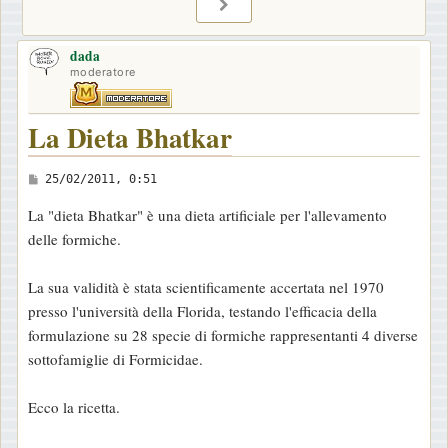
PROSSIMO
dada
moderatore
La Dieta Bhatkar
M
25/02/2011, 0:51
e
La "dieta Bhatkar" è una dieta artificiale per l'allevamento
s
delle formiche.
s
a
La sua validità è stata scientificamente accertata nel 1970
g
presso l'università della Florida, testando l'efficacia della
g
formulazione su 28 specie di formiche rappresentanti 4 diverse
i
sottofamiglie di Formicidae.
o
Ecco la ricetta.