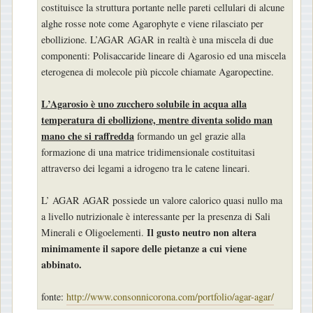
costituisce la struttura portante nelle pareti cellulari di alcune
alghe rosse note come Agarophyte e viene rilasciato per
ebollizione. L’AGAR AGAR in realtà è una miscela di due
componenti: Polisaccaride lineare di Agarosio ed una miscela
eterogenea di molecole più piccole chiamate Agaropectine.
L’Agarosio è uno zucchero solubile in acqua alla
temperatura di ebollizione, mentre diventa solido man
mano che si raffredda
formando un gel grazie alla
formazione di una matrice tridimensionale costituitasi
attraverso dei legami a idrogeno tra le catene lineari.
L’ AGAR AGAR possiede un valore calorico quasi nullo ma
a livello nutrizionale è interessante per la presenza di Sali
Il gusto neutro non altera
Minerali e Oligoelementi.
minimamente il sapore delle pietanze a cui viene
abbinato.
fonte:
http://www.consonnicorona.com/portfolio/agar-agar/