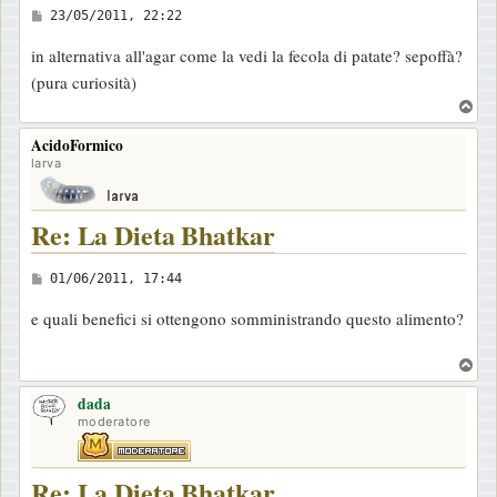
M
23/05/2011, 22:22
e
in alternativa all'agar come la vedi la fecola di patate? sepoffà?
s
(pura curiosità)
s
T
a
o
AcidoFormico
g
p
larva
g
i
o
Re: La Dieta Bhatkar
M
01/06/2011, 17:44
e
e quali benefici si ottengono somministrando questo alimento?
s
s
T
a
o
dada
p
g
moderatore
g
i
Re: La Dieta Bhatkar
o