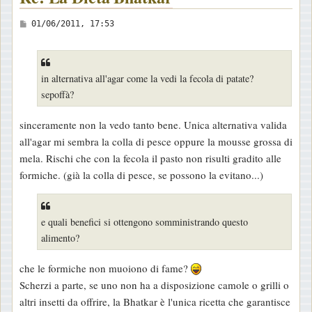
M
01/06/2011, 17:53
e
s
s
in alternativa all'agar come la vedi la fecola di patate?
a
sepoffà?
g
g
sinceramente non la vedo tanto bene. Unica alternativa valida
i
all'agar mi sembra la colla di pesce oppure la mousse grossa di
o
mela. Rischi che con la fecola il pasto non risulti gradito alle
formiche. (già la colla di pesce, se possono la evitano...)
e quali benefici si ottengono somministrando questo
alimento?
che le formiche non muoiono di fame?
Scherzi a parte, se uno non ha a disposizione camole o grilli o
altri insetti da offrire, la Bhatkar è l'unica ricetta che garantisce