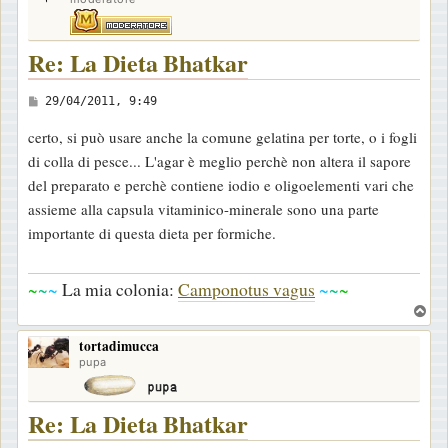
Re: La Dieta Bhatkar
M
29/04/2011, 9:49
e
certo, si può usare anche la comune gelatina per torte, o i fogli
s
di colla di pesce... L'agar è meglio perchè non altera il sapore
s
del preparato e perchè contiene iodio e oligoelementi vari che
a
assieme alla capsula vitaminico-minerale sono una parte
g
importante di questa dieta per formiche.
g
i
~
~
~
La mia colonia:
Camponotus vagus
~
~
~
o
T
o
tortadimucca
p
pupa
Re: La Dieta Bhatkar