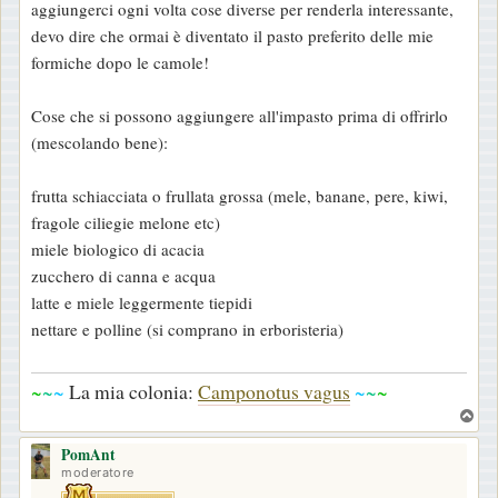
aggiungerci ogni volta cose diverse per renderla interessante,
o
devo dire che ormai è diventato il pasto preferito delle mie
formiche dopo le camole!
Cose che si possono aggiungere all'impasto prima di offrirlo
(mescolando bene):
frutta schiacciata o frullata grossa (mele, banane, pere, kiwi,
fragole ciliegie melone etc)
miele biologico di acacia
zucchero di canna e acqua
latte e miele leggermente tiepidi
nettare e polline (si comprano in erboristeria)
~
~
~
La mia colonia:
Camponotus vagus
~
~
~
T
o
PomAnt
p
moderatore