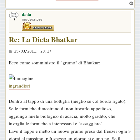
T
o
dada
p
moderatore
Re: La Dieta Bhatkar
M
25/03/2011, 20:17
e
Ecco come somministro il "grumo" di Bhatkar:
s
s
a
ingrandisci
g
g
Dentro al tappo di una bottiglia (meglio se col bordo rigato).
i
Se le formiche dimostrano di non trovarlo appetitoso,
o
aggiungo miele biologico di acacia, molto gradito, che
invoglia le formiche a interessarsi e "assaggiare".
Lavo il tappo e metto un nuovo grumo preso dal freezer ogni 3
giorni al massimo, più spesso un giorno sì e uno no. Se il