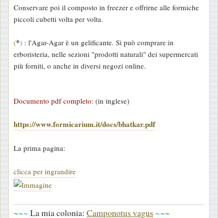
Conservare poi il composto in freezer e offrirne alle formiche
piccoli cubetti volta per volta.
*
(
)
: l'Agar-Agar è un gelificante. Si può comprare in
erboristeria, nelle sezioni "prodotti naturali" dei supermercati
più forniti, o anche in diversi negozi online.
Documento pdf completo:
(in inglese)
https://www.formicarium.it/docs/bhatkar.pdf
La prima pagina:
clicca per ingrandire
~
~
~
La mia colonia:
Camponotus vagus
~
~
~