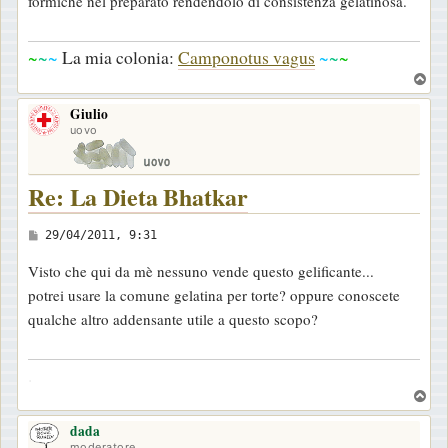
formiche nel preparato rendendolo di consistenza gelatinosa.
s
a
~
~
~
La mia colonia:
Camponotus vagus
~
~
~
g
T
g
o
i
Giulio
p
o
uovo
Re: La Dieta Bhatkar
M
29/04/2011, 9:31
e
Visto che qui da mè nessuno vende questo gelificante...
s
potrei usare la comune gelatina per torte? oppure conoscete
s
qualche altro addensante utile a questo scopo?
a
g
.
g
T
i
o
o
dada
p
moderatore