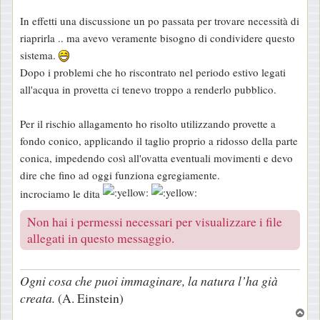
e
In effetti una discussione un po passata per trovare necessità di
s
riaprirla .. ma avevo veramente bisogno di condividere questo
s
sistema.
a
Dopo i problemi che ho riscontrato nel periodo estivo legati
g
all'acqua in provetta ci tenevo troppo a renderlo pubblico.
g
i
Per il rischio allagamento ho risolto utilizzando provette a
o
fondo conico, applicando il taglio proprio a ridosso della parte
conica, impedendo così all'ovatta eventuali movimenti e devo
dire che fino ad oggi funziona egregiamente.
incrociamo le dita
Non hai i permessi necessari per visualizzare i file
allegati in questo messaggio.
Ogni cosa che puoi immaginare, la natura l’ha già
creata.
(A. Einstein)
T