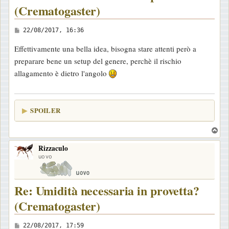
(Crematogaster)
M
22/08/2017, 16:36
e
Effettivamente una bella idea, bisogna stare attenti però a
s
preparare bene un setup del genere, perchè il rischio
s
allagamento è dietro l'angolo
a
g
g
SPOILER
i
o
T
o
Rizzaculo
p
uovo
Re: Umidità necessaria in provetta?
(Crematogaster)
M
22/08/2017, 17:59