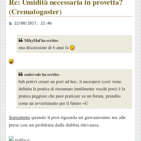
Re: Umidità necessaria in provetta?
(Crematogaster)
M
22/08/2017, 22:46
e
s
MikyMaf ha scritto:
s
una discussione di 6 anni fa
a
g
g
endervale ha scritto:
i
beh potevi creare un post ad-hoc, il necropost (così viene
o
definita la pratica di riesumare inutilmente vecchi post) è la
pratica peggiore che puoi praticare su un forum, prendilo
come un avvertimento per il futuro =U
Soprattutto
quando il post riguarda un giovanissimo me alle
prese con un problema dalla dubbia rilevanza.