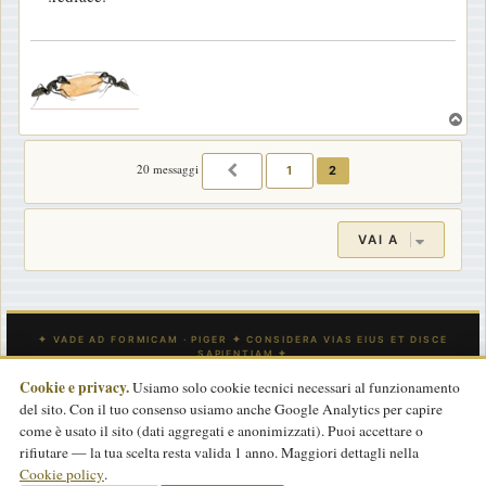
.
T
o
p
20 messaggi
1
2
PRECEDENTE
VAI A
Cookie e privacy.
Usiamo solo cookie tecnici necessari al funzionamento
del sito. Con il tuo consenso usiamo anche Google Analytics per capire
INDICE
CONTATTACI
Tutti gli orari sono
UTC
come è usato il sito (dati aggregati e anonimizzati). Puoi accettare o
rifiutare — la tua scelta resta valida 1 anno. Maggiori dettagli nella
Powered by
phpBB
® Forum Software © phpBB Limited
Cookie policy
.
Traduzione Italiana
phpBB-Store.it
basata su
phpBBItalia.net
2017