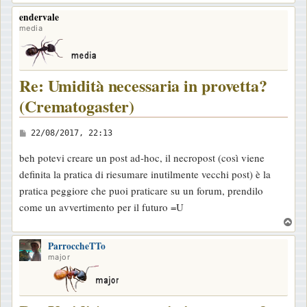
o
endervale
p
media
Re: Umidità necessaria in provetta?
(Crematogaster)
M
22/08/2017, 22:13
e
beh potevi creare un post ad-hoc, il necropost (così viene
s
definita la pratica di riesumare inutilmente vecchi post) è la
s
pratica peggiore che puoi praticare su un forum, prendilo
a
come un avvertimento per il futuro =U
g
T
g
o
i
ParroccheTTo
p
major
o