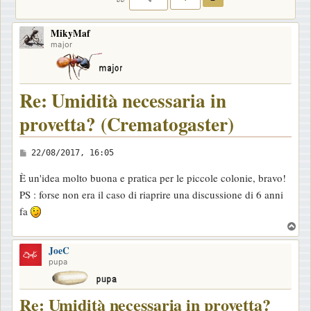
MikyMaf
major
Re: Umidità necessaria in
provetta? (Crematogaster)
M
22/08/2017, 16:05
e
È un'idea molto buona e pratica per le piccole colonie, bravo!
s
PS : forse non era il caso di riaprire una discussione di 6 anni
s
fa
a
T
g
o
g
JoeC
p
pupa
i
o
Re: Umidità necessaria in provetta?