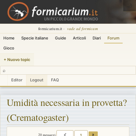
🌙
formicarium.it ·
vade ad formicam
Home
Specie italiane
Guide
Articoli
Diari
Forum
Gioco
+ Nuovo topic
⌕
Editor
Logout
FAQ
Umidità necessaria in provetta?
(Crematogaster)
20 messaggi
1
2
PRECEDENTE