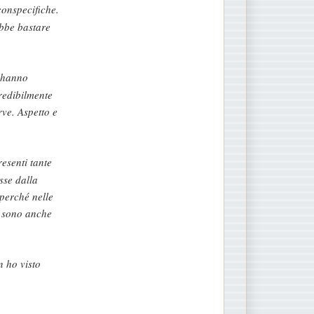
conspecifiche.
ebbe bastare
a hanno
redibilmente
rve. Aspetto e
esenti tante
sse dalla
perché nelle
i sono anche
 ho visto