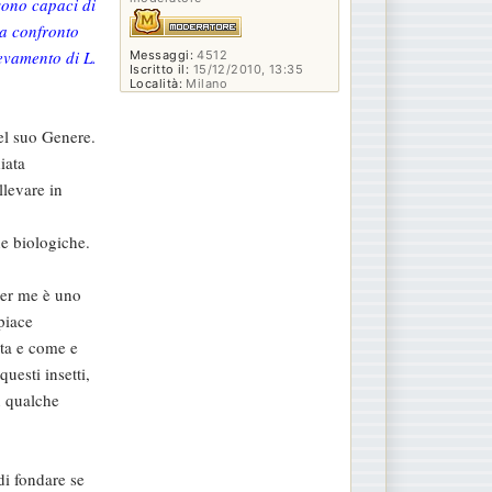
 sono capaci di
 a confronto
levamento di L.
Messaggi:
4512
Iscritto il:
15/12/2010, 13:35
Località:
Milano
el suo Genere.
iata
llevare in
che biologiche.
 per me è uno
piace
ita e come e
uesti insetti,
n qualche
di fondare se