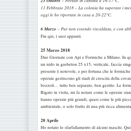
23 Ottobre
– Portate in cantina a 16-17°C.
11 Febbraio 2018 – La colonia ha superato i mesi
oggi le ho riportate in casa a 20-22°C.
6 Marzo
– Pur non essendo riscaldata, e con abb
Fin qui, i suoi appunti.
25 Marzo 2018
Due Giornate con Api e Formiche a Milano. In que
un nido in gasbeton 25 x15, verticale, faccia sing
presente è notevole, e per fortuna che le formiche 
operaie gestiscono gli stadi di crescita della cova
bozzoli… tutto ben separato, ben gestito. Le form
Rigato in visita, mi fa notare come le operaie sia
hanno operaie più grandi, quasi come le più pic
ambientale, o solo frutto di una più ricca aliment
20 Aprile
Ho notato lo sfarfallamento di alcuni maschi. Qui