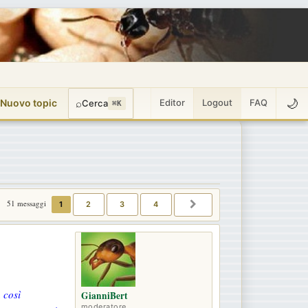
🌙
 Nuovo topic
⌕
Editor
Logout
FAQ
Cerca
⌘K
51 messaggi
1
2
3
4
PROSSIMO
 così
GianniBert
moderatore