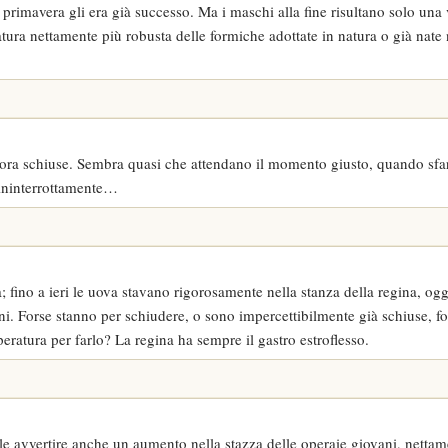
rimavera gli era già successo. Ma i maschi alla fine risultano solo una v
atura nettamente più robusta delle formiche adottate in natura o già nate 
ora schiuse. Sembra quasi che attendano il momento giusto, quando sfa
 ininterrottamente…
; fino a ieri le uova stavano rigorosamente nella stanza della regina, ogg
ani. Forse stanno per schiudere, o sono impercettibilmente già schiuse, fo
eratura per farlo? La regina ha sempre il gastro estroflesso.
e avvertire anche un aumento nella stazza delle operaie giovani, nettam