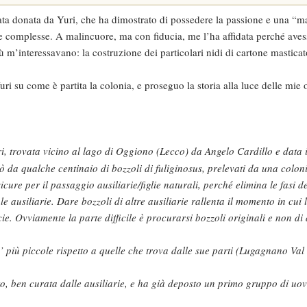
tata donata da Yuri, che ha dimostrato di possedere la passione e una “
 complesse. A malincuore, ma con fiducia, me l’ha affidata perché avess
 m’interessavano: la costruzione dei particolari nidi di cartone mastica
ri su come è partita la colonia, e proseguo la storia alla luce delle mie 
ri, trovata vicino al lago di Oggiono (Lecco) da Angelo Cardillo e data
rò da qualche centinaio di bozzoli di fuliginosus, prelevati da una colon
re per il passaggio ausiliarie/figlie naturali, perché elimina le fasi de
 le ausiliarie. Dare bozzoli di altre ausiliarie rallenta il momento in cui 
ie. Ovviamente la parte difficile è procurarsi bozzoli originali e non di 
 più piccole rispetto a quelle che trova dalle sue parti (Lugagnano Va
to, ben curata dalle ausiliarie, e ha già deposto un primo gruppo di uov