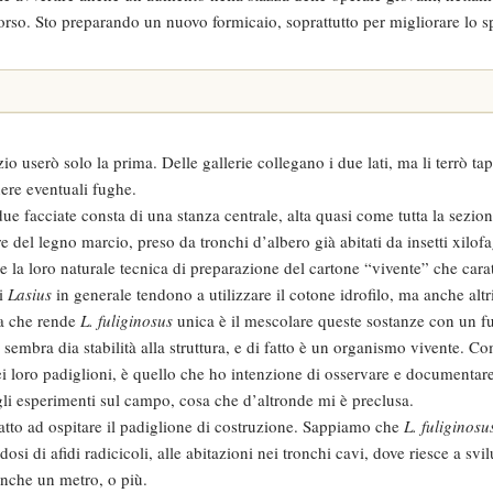
corso. Sto preparando un nuovo formicaio, soprattutto per migliorare lo s
io userò solo la prima. Delle gallerie collegano i due lati, ma li terrò ta
ere eventuali fughe.
due facciate consta di una stanza centrale, alta quasi come tutta la sezio
e del legno marcio, preso da tronchi d’albero già abitati da insetti xilof
 la loro naturale tecnica di preparazione del cartone “vivente” che carat
 i
Lasius
in generale tendono a utilizzare il cotone idrofilo, ma anche altri
ica che rende
L. fuliginosus
unica è il mescolare queste sostanze con un 
e sembra dia stabilità alla struttura, e di fatto è un organismo vivente. 
dei loro padiglioni, è quello che ho intenzione di osservare e documentare
gli esperimenti sul campo, cosa che d’altronde mi è preclusa.
tto ad ospitare il padiglione di costruzione. Sappiamo che
L. fuliginosu
dosi di afidi radicicoli, alle abitazioni nei tronchi cavi, dove riesce a svi
 anche un metro, o più.