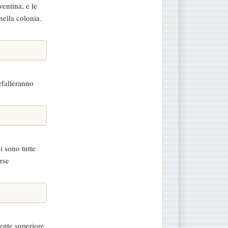
entina, e le
nella colonia.
rfalleranno
i sono tutte
rse
ente superiore