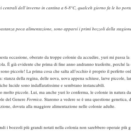
 centrali dell’inverno in cantina a 6-8°C, qualceh giorno fa le ho port
astanza poca alimentazione, sono apparsi i primi bozzoli della stagion
sta occasione, oberato da troppe colonie da accudire, yuri mi passa la 
ola. È già evidente che prima di fine anno andranno trasferite, perché la
sono piccole! La prima cosa che salta all’occhio è proprio il perfetto ord
ta: stanza della regina, delle uova, uova appena schiuse, larve piccole, l
iche lucide sono indaffaratissime e sembrano instancabili.
no molto piccole. Lui, ma anche yuri lo conferma, le colonie in natura dal
cole del Genere
Formica
. Staremo a vedere se è una questione genetica, 
azione, dovuta alla maggiore alimentazione nelle colonie adulte.
ndi i bozzoli più grandi notati nella colonia non sarebbero operaie più 