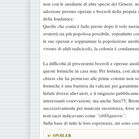
non con le ausiliarie di altre specie del Genere, 
adozione persino operaie e bozzoli della propria spe
della fondatrice.
Quello che conta è farlo presto dopo il volo nuzi
sosterrà sia più popolosa possibile, soprattutto con 
le sue operaie e soppiantare la popolazione ausil
vivono di afidi radicicoli), la colonia è condannata
La difficoltà di procurarmi bozzoli e operaie ausi
queste formiche in casa mia. Per fortuna, con alcun
chiave che ha permesso alle prime colonie non sol
formiche è una barriera da valicare per garantirn
Infatti diversi allevatori, e li ringrazio pubblicam
interessanti osservazioni, ma anche Sara75, Breme
successivamente per mancata sussistenza, forse anch
testi sacri indicavano come
“obbligatorie”
.
Sulla base di tutte le loro esperienze, mi sono co
SPOILER