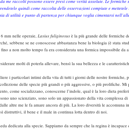
ti da me raccolti possono essere presi come verità assolute. Le formiche
rendetelo quindi come raccolta delle osservazioni compiute e mettetele
 sia di utilità e punto di partenza per chiunque voglia cimentarsi nell’al
 6 mm nelle operaie,
Lasius fuliginosus
è la più grande delle formiche d
erché, sebbene se ne conoscesse abbastanza bene la biologia (è stata stud
, fino a non molto tempo fa era considerata una formica impossibile da a
esiderare molti di poterla allevare, bensì la sua bellezza e le caratteristi
re i particolari intimi della vita di tutti i giorni delle nostre formiche,
ollezione delle specie più grandi o più aggressive, o più prolifiche. Mi 
nto, come socializzano, conoscerne l’indole, qual è la loro dieta prefer
ono uno scienziato, sono solo un appassionato della vita complessa di q
a dalle altre me le fa amare ancora di più. La loro diversità le accomuna i
distruttivi, il bene e il male in continua lotta dentro di noi.
cheda dedicata alla specie. Sappiamo da sempre che la regina è incapace 