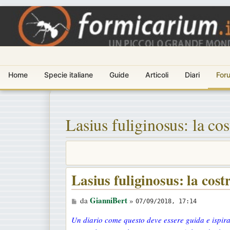
Home
Specie italiane
Guide
Articoli
Diari
For
Lasius fuliginosus: la co
Lasius fuliginosus: la cost
M
GianniBert
da
»
07/09/2018, 17:14
e
Un diario come questo deve essere guida e ispira
s