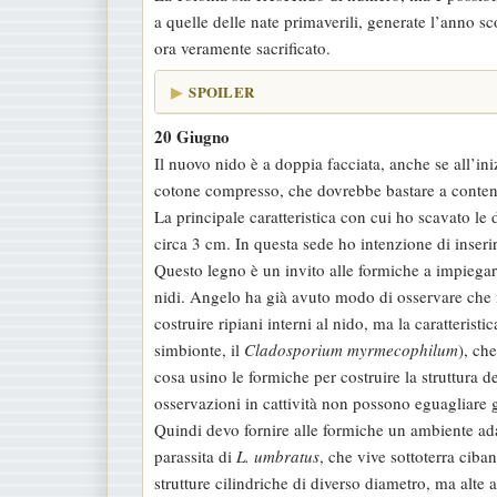
a quelle delle nate primaverili, generate l’anno s
ora veramente sacrificato.
SPOILER
20 Giugno
Il nuovo nido è a doppia facciata, anche se all’iniz
cotone compresso, che dovrebbe bastare a conten
La principale caratteristica con cui ho scavato le 
circa 3 cm. In questa sede ho intenzione di inserir
Questo legno è un invito alle formiche a impiegare
nidi. Angelo ha già avuto modo di osservare che
costruire ripiani interni al nido, ma la caratterist
simbionte, il
Cladosporium myrmecophilum
), ch
cosa usino le formiche per costruire la struttura 
osservazioni in cattività non possono eguagliare 
Quindi devo fornire alle formiche un ambiente ada
parassita di
L. umbratus
, che vive sottoterra ciban
strutture cilindriche di diverso diametro, ma alte