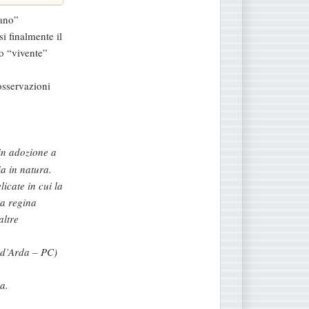
mano”
i finalmente il
to “vivente”
osservazioni
 in adozione a
ia in natura.
licate in cui la
la regina
altre
l d’Arda – PC)
a.