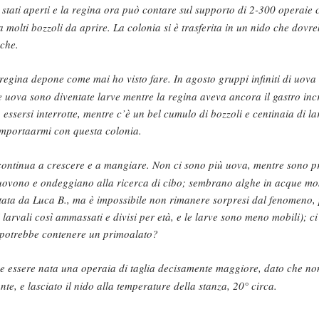
 stati aperti e la regina ora può contare sul supporto di 2-300 operaie 
molti bozzoli da aprire. La colonia si è trasferita in un nido che dovr
oche.
 regina depone come mai ho visto fare. In agosto gruppi infiniti di uov
e uova sono diventate larve mentre la regina aveva ancora il gastro inc
essersi interrotte, mentre c’è un bel cumulo di bozzoli e centinaia di la
omportaarmi con questa colonia.
continua a crescere e a mangiare. Non ci sono più uova, mentre sono pr
muovono e ondeggiano alla ricerca di cibo; sembrano alghe in acque mo
rtata da Luca B., ma è impossibile non rimanere sorpresi dal fenomeno, 
 larvali così ammassati e divisi per età, e le larve sono meno mobili); c
, potrebbe contenere un primoalato?
 essere nata una operaia di taglia decisamente maggiore, dato che non
nte, e lasciato il nido alla temperature della stanza, 20° circa.