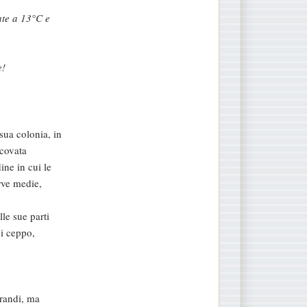
ate a 13°C e
e!
sua colonia, in
 covata
ine in cui le
arve medie,
le sue parti
di ceppo,
grandi, ma