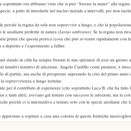
ma soprattutto ora abbiamo visto che si può “forzare la mano” alla regina
cie, a patto di introdurle nel nucleo iniziale a intervalli, per non rischi
ale perché la regina da sola non sopravvive a lungo, e che la popolazion
le ausiliarie preferite in natura (
Lasius umbratus
). Se la regina non rie
iaria prima che questa perisca (cosa che può avvenire rapidamente con l
 a deperire e l’esperimento a fallire.
liari stando in città ha sempre frenato le mie speranze di aver un giorno 
i intuitivi tentativi di adozione, Angelo Cardillo come pioniere, è riusci
o di partire, ma anche di prosperare superando la crisi del primo anno 
e la sopravvivenza a lungo termine.
ente per il contributo di esperienze (cito soprattutto Luca B. che ha fatto 
n e tanti altri), avevano già tentato con successo le adozioni, ma la col
e perché ci si intestardiva a tentare solo con le specie ausiliarie che la
sì apprestato a ospitare a casa una colonia di queste formiche meraviglios