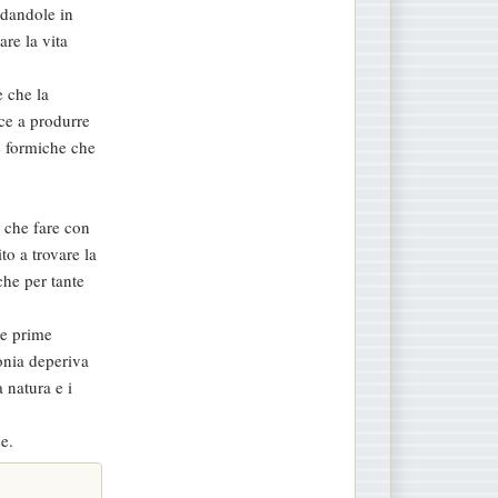
 dandole in
are la vita
e che la
sce a produrre
e formiche che
a che fare con
to a trovare la
che per tante
le prime
onia deperiva
 natura e i
e.