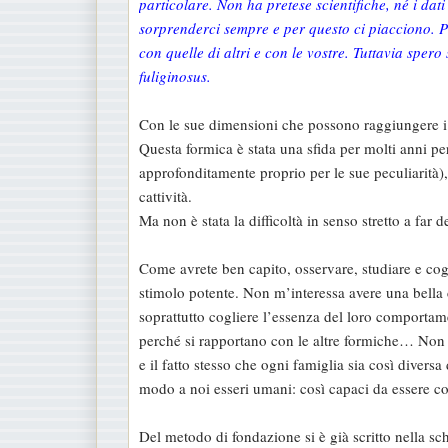
particolare. Non ha pretese scientifiche, né i da
s
sorprenderci sempre e per questo ci piacciono. P
a
con quelle di altri e con le vostre. Tuttavia spero
g
fuliginosus.
g
i
Con le sue dimensioni che possono raggiungere i
o
Questa formica è stata una sfida per molti anni p
approfonditamente proprio per le sue peculiarità)
cattività.
Ma non è stata la difficoltà in senso stretto a far d
Come avrete ben capito, osservare, studiare e coglie
stimolo potente. Non m’interessa avere una bella c
soprattutto cogliere l’essenza del loro comportame
perché si rapportano con le altre formiche… Non s
e il fatto stesso che ogni famiglia sia così divers
modo a noi esseri umani: così capaci da essere così 
Del metodo di fondazione si è già scritto nella s