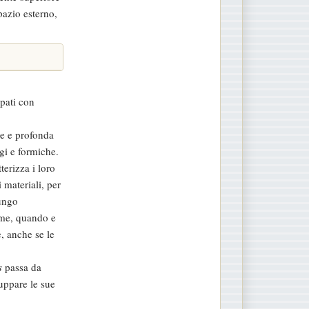
pazio esterno,
ppati con
ne e profonda
agi e formiche.
terizza i loro
 materiali, per
fungo
Come, quando e
, anche se le
s
passa da
luppare le sue