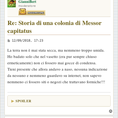
o
GianniBert
p
moderatore
Re: Storia di una colonia di Messor
capitatus
M
12/09/2018, 17:23
e
La terra non è mai stata secca, ma nemmeno troppo umida.
s
Ho badato solo che nel vasetto (era pur sempre chiuso
s
ermeticamente) non ci fossero mai gocce di condensa.
a
Tieni presente che allora andavo a naso, nessuna indicazione
g
da nessuno e nemmeno guardavo su internet, non sapevo
g
nemmeno ci fossero siti o negozi che trattavano formiche!!!
i
o
SPOILER
T
o