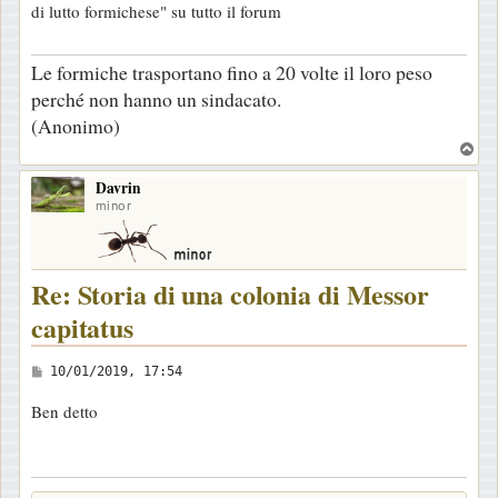
di lutto formichese" su tutto il forum
s
a
Le formiche trasportano fino a 20 volte il loro peso
g
perché non hanno un sindacato.
g
(Anonimo)
i
T
o
o
Davrin
p
minor
Re: Storia di una colonia di Messor
capitatus
M
10/01/2019, 17:54
e
Ben detto
s
s
a