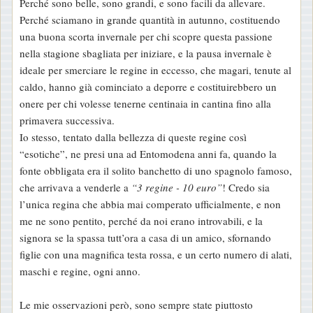
Perché sono belle, sono grandi, e sono facili da allevare.
Perché sciamano in grande quantità in autunno, costituendo
una buona scorta invernale per chi scopre questa passione
nella stagione sbagliata per iniziare, e la pausa invernale è
ideale per smerciare le regine in eccesso, che magari, tenute al
caldo, hanno già cominciato a deporre e costituirebbero un
onere per chi volesse tenerne centinaia in cantina fino alla
primavera successiva.
Io stesso, tentato dalla bellezza di queste regine così
“esotiche”, ne presi una ad Entomodena anni fa, quando la
fonte obbligata era il solito banchetto di uno spagnolo famoso,
che arrivava a venderle a
“3 regine - 10 euro”
! Credo sia
l’unica regina che abbia mai comperato ufficialmente, e non
me ne sono pentito, perché da noi erano introvabili, e la
signora se la spassa tutt’ora a casa di un amico, sfornando
figlie con una magnifica testa rossa, e un certo numero di alati,
maschi e regine, ogni anno.
Le mie osservazioni però, sono sempre state piuttosto