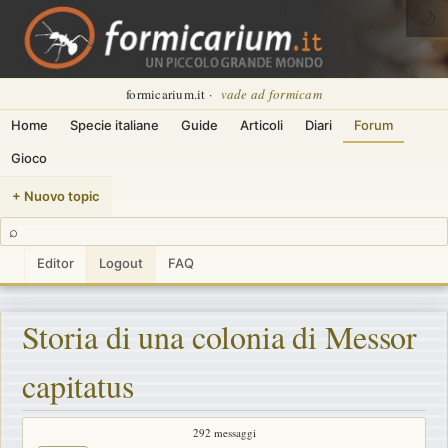
🌙
formicarium.it ·
vade ad formicam
Home
Specie italiane
Guide
Articoli
Diari
Forum
Gioco
+ Nuovo topic
⌕
Editor
Logout
FAQ
Storia di una colonia di Messor
capitatus
292 messaggi