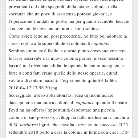
provenienti dal nido spagnolo della mia ex-colonia, nella
speranza che un poco di assistenza potesse giovarle, e
l’operazione è andata in porto, ma per quanto accudite, leccate
e coccolate, le uova ancora non si sono schiuse.
Come avrete letto nel post precedente, ho fatto poi adottare la
stessa regina alle superstiti della colonia di
capitatus
!
Sembrava tutto così facile, a questo punto dovevano crescere
le larve osservate e la nuova colonia partire, invece nessuna
larva è mai diventata adulta, le operaie le hanno mangiate, e
forse a conti fatti erano quelle delle stesse operaie, quindi
votate a diventare maschi. L’esperimento quindi è fallito.
2018-04-12 17.56.20.jpg
Scoraggiato, avevo abbandonato l’idea di ricominciare
daccapo con una nuova colonia di
capitatus
, quando il nostro
Feyd mi ha offerto l’opportunità di adottare una piccola
colonia in suo possesso, sviluppata dalla medesima sciamatura
di
M. barbarus
liguri, che stavolta aveva avuto successo. Il 23
settembre 2018 porto a casa la colonia in forma con circa 150-