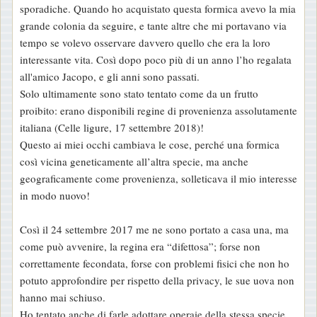
sporadiche. Quando ho acquistato questa formica avevo la mia
grande colonia da seguire, e tante altre che mi portavano via
tempo se volevo osservare davvero quello che era la loro
interessante vita. Così dopo poco più di un anno l’ho regalata
all'amico Jacopo, e gli anni sono passati.
Solo ultimamente sono stato tentato come da un frutto
proibito: erano disponibili regine di provenienza assolutamente
italiana (Celle ligure, 17 settembre 2018)!
Questo ai miei occhi cambiava le cose, perché una formica
così vicina geneticamente all’altra specie, ma anche
geograficamente come provenienza, solleticava il mio interesse
in modo nuovo!
Così il 24 settembre 2017 me ne sono portato a casa una, ma
come può avvenire, la regina era “difettosa”; forse non
correttamente fecondata, forse con problemi fisici che non ho
potuto approfondire per rispetto della privacy, le sue uova non
hanno mai schiuso.
Ho tentato anche di farle adottare operaie della stessa specie