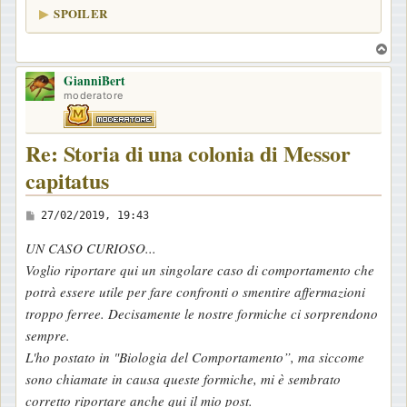
g
SPOILER
g
i
T
o
o
GianniBert
p
moderatore
Re: Storia di una colonia di Messor
capitatus
M
27/02/2019, 19:43
e
UN CASO CURIOSO...
s
Voglio riportare qui un singolare caso di comportamento che
s
potrà essere utile per fare confronti o smentire affermazioni
a
troppo ferree. Decisamente le nostre formiche ci sorprendono
g
sempre.
g
L'ho postato in "Biologia del Comportamento”, ma siccome
i
sono chiamate in causa queste formiche, mi è sembrato
o
corretto riportare anche qui il mio post.