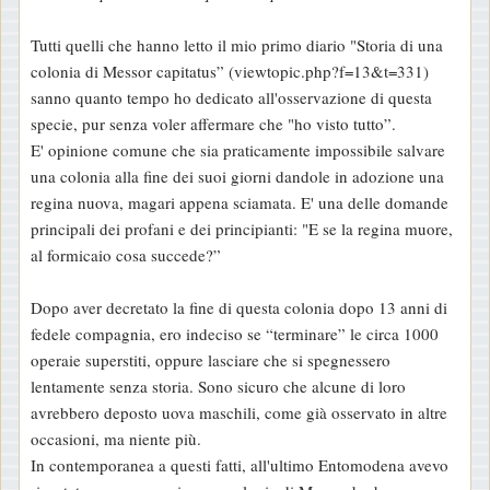
Tutti quelli che hanno letto il mio primo diario "Storia di una
colonia di Messor capitatus” (viewtopic.php?f=13&t=331)
sanno quanto tempo ho dedicato all'osservazione di questa
specie, pur senza voler affermare che "ho visto tutto”.
E' opinione comune che sia praticamente impossibile salvare
una colonia alla fine dei suoi giorni dandole in adozione una
regina nuova, magari appena sciamata. E' una delle domande
principali dei profani e dei principianti: "E se la regina muore,
al formicaio cosa succede?”
Dopo aver decretato la fine di questa colonia dopo 13 anni di
fedele compagnia, ero indeciso se “terminare” le circa 1000
operaie superstiti, oppure lasciare che si spegnessero
lentamente senza storia. Sono sicuro che alcune di loro
avrebbero deposto uova maschili, come già osservato in altre
occasioni, ma niente più.
In contemporanea a questi fatti, all'ultimo Entomodena avevo