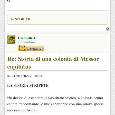
G
SPOILER
T
o
GianniBert
p
moderatore
Re: Storia di una colonia di Messor
capitatus
M
24/01/2020, 18:25
e
LA STORIA SI RIPETE
s
s
Ho deciso di estendere il mio diario storico, a colonia ormai
a
estinta, raccontando le mie esperienze con una nuova specie
g
messa a confronto.
g