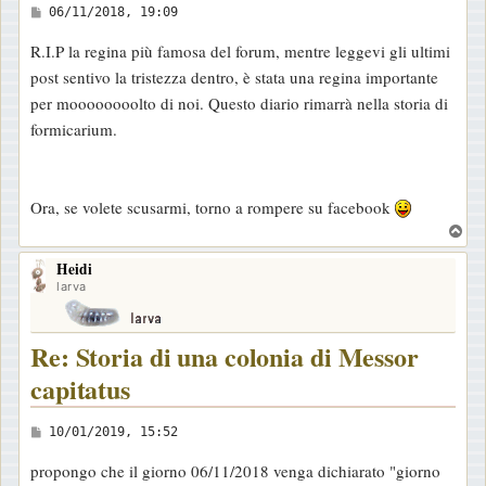
M
06/11/2018, 19:09
e
R.I.P la regina più famosa del forum, mentre leggevi gli ultimi
s
post sentivo la tristezza dentro, è stata una regina importante
s
per moooooooolto di noi. Questo diario rimarrà nella storia di
a
formicarium.
g
g
i
Ora, se volete scusarmi, torno a rompere su facebook
o
T
o
Heidi
p
larva
Re: Storia di una colonia di Messor
capitatus
M
10/01/2019, 15:52
e
propongo che il giorno 06/11/2018 venga dichiarato "giorno
s