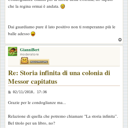
s
che la regina ormai è andata.
s
a
g
Dai guardiamo pure il lato positivo non ti romperanno più le
g
balle adesso
i
T
o
o
GianniBert
p
moderatore
Re: Storia infinita di una colonia di
Messor capitatus
M
02/11/2018, 17:36
e
Grazie per le condoglianze ma...
s
s
Relazione di quella che potremo chiamare "La storia infinita”.
a
Bel titolo per un libro, no?
g