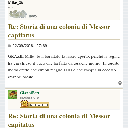
Mike_26
p
uovo
Re: Storia di una colonia di Messor
capitatus
M
12/09/2018, 17:39
e
GRAZIE Mille! Io il barattolo lo lascio aperto, perchè la regina
s
ha già chiuso il buco che ha fatto da qualche giorno. In questo
s
modo credo che circoli meglio l'aria e che l'acqua in eccesso
a
evapori presto.
g
T
g
o
i
GianniBert
p
moderatore
o
Re: Storia di una colonia di Messor
capitatus