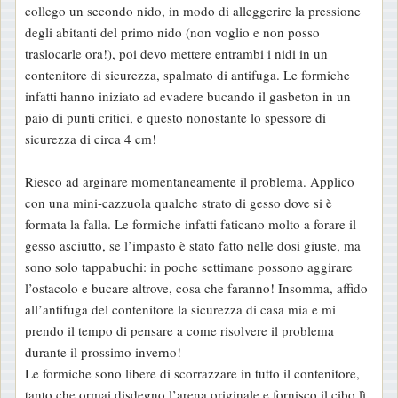
collego un secondo nido, in modo di alleggerire la pressione
degli abitanti del primo nido (non voglio e non posso
traslocarle ora!), poi devo mettere entrambi i nidi in un
contenitore di sicurezza, spalmato di antifuga. Le formiche
infatti hanno iniziato ad evadere bucando il gasbeton in un
paio di punti critici, e questo nonostante lo spessore di
sicurezza di circa 4 cm!
Riesco ad arginare momentaneamente il problema. Applico
con una mini-cazzuola qualche strato di gesso dove si è
formata la falla. Le formiche infatti faticano molto a forare il
gesso asciutto, se l’impasto è stato fatto nelle dosi giuste, ma
sono solo tappabuchi: in poche settimane possono aggirare
l’ostacolo e bucare altrove, cosa che faranno! Insomma, affido
all’antifuga del contenitore la sicurezza di casa mia e mi
prendo il tempo di pensare a come risolvere il problema
durante il prossimo inverno!
Le formiche sono libere di scorrazzare in tutto il contenitore,
tanto che ormai disdegno l’arena originale e fornisco il cibo lì.