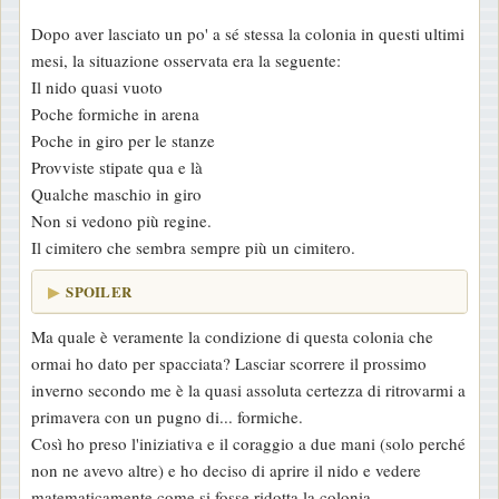
g
Dopo aver lasciato un po' a sé stessa la colonia in questi ultimi
i
mesi, la situazione osservata era la seguente:
o
Il nido quasi vuoto
Poche formiche in arena
Poche in giro per le stanze
Provviste stipate qua e là
Qualche maschio in giro
Non si vedono più regine.
Il cimitero che sembra sempre più un cimitero.
SPOILER
Ma quale è veramente la condizione di questa colonia che
ormai ho dato per spacciata? Lasciar scorrere il prossimo
inverno secondo me è la quasi assoluta certezza di ritrovarmi a
primavera con un pugno di... formiche.
Così ho preso l'iniziativa e il coraggio a due mani (solo perché
non ne avevo altre) e ho deciso di aprire il nido e vedere
matematicamente come si fosse ridotta la colonia.