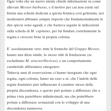
Ogni volta che un nuovo utente chiede informazioni su come
i
allevare
Messor barbarus
, e il motivo per cui non esiste sul
o
forum una scheda dedicata a questa formica così gettonata, noi
moderatori abbiamo sempre risposto che fondamentalmente le
due specie sono uguali, e che bastava seguire le indicazioni
sulla scheda di
M. capitatus
, per far fondare correttamente la
regina e crescere bene la propria colonia.
E’ assolutamente vero; tutte le formiche del
Gruppo Messor
,
hanno una dieta simile, lo stesso stile di fondazione (se
escludiamo
M. structor/ibericus
), e un comportamento
caratteriale abbastanza omogeneo.
Tuttavia anni di osservazione ci hanno insegnato che ogni
regina, ogni colonia, fanno un caso a sé, che l’indole delle
regine fondatrici può influenzare il carattere stesso della
propria discendenza, e questo può portare a differenze che a
prima vista parrebbero infinitesimali, ma che potrebbero
portare a differenze sostanziali con lo sviluppo di una
discendenza numerosa.