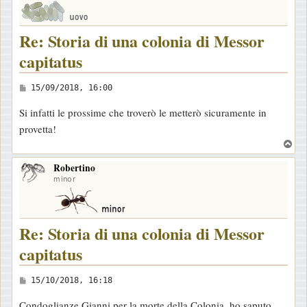
Re: Storia di una colonia di Messor
capitatus
M
15/09/2018, 16:00
e
Si infatti le prossime che troverò le metterò sicuramente in
s
provetta!
s
T
a
o
g
Robertino
p
minor
g
i
o
Re: Storia di una colonia di Messor
capitatus
M
15/10/2018, 16:18
e
Condoglianze Gianni per la morte della Colonia, ho saputo