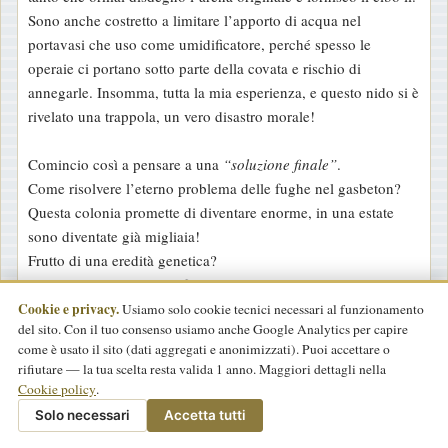
Sono anche costretto a limitare l’apporto di acqua nel
portavasi che uso come umidificatore, perché spesso le
operaie ci portano sotto parte della covata e rischio di
annegarle. Insomma, tutta la mia esperienza, e questo nido si è
rivelato una trappola, un vero disastro morale!
Comincio così a pensare a una
“soluzione finale”
.
Come risolvere l’eterno problema delle fughe nel gasbeton?
Questa colonia promette di diventare enorme, in una estate
sono diventate già migliaia!
Frutto di una eredità genetica?
Questa regina è più prolifica della mia vecchia
capitatus
o è
anche un fattore di specie?
Cookie e privacy.
Usiamo solo cookie tecnici necessari al funzionamento
del sito. Con il tuo consenso usiamo anche Google Analytics per capire
L’altra colonia è cresciuta così velocemente solo al terzo anno,
come è usato il sito (dati aggregati e anonimizzati). Puoi accettare o
ma allora io avevo anche molti limiti sia come materiali da
rifiutare — la tua scelta resta valida 1 anno. Maggiori dettagli nella
usare, che nelle cure della colonia, per non parlare
Cookie policy
.
dell'alimentazione!
Solo necessari
Accetta tutti
Per contro, la mia prima colonia di
barbarus
, quella che ho