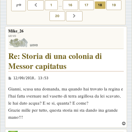
PAGINA
18
DI
20
1
…
16
17
18
19
PRECEDENTE
20
PROSSIMO
Mike_26
uovo
Re: Storia di una colonia di
Messor capitatus
M
12/09/2018, 13:53
e
Gianni, scusa una domanda, ma quando hai trovato la regina e
s
l'hai fatta svernare nel vasetto di terra argillosa da lei scavato,
s
le hai dato acqua? E se si, quanta? E come?
a
Grazie mille per tutto, questa storia mi sta dando ina grande
g
mano!!!
g
T
i
o