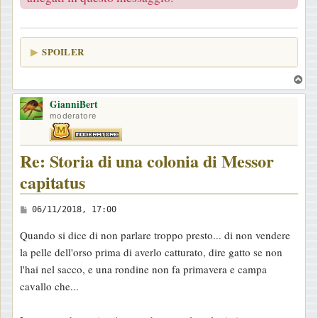
SPOILER
T
o
GianniBert
p
moderatore
Re: Storia di una colonia di Messor
capitatus
M
06/11/2018, 17:00
e
Quando si dice di non parlare troppo presto... di non vendere
s
la pelle dell'orso prima di averlo catturato, dire gatto se non
s
l'hai nel sacco, e una rondine non fa primavera e campa
a
cavallo che...
g
g