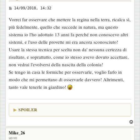
M
14/09/2018, 14:32
e
Vorrei far osservare che mettere la regina nella terra, ricalca sì,
s
più fedelmente, quello che succede in natura, ma questo
s
sistema io l'ho adottato 13 anni fa perché non conoscevo altri
a
sistemi, e l'uso delle provette mi era ancora sconosciuto!
g
Usare la stessa tecnica per scelta non da' nessuna certezza di
g
risultato, e soprattutto, come io stesso avevo dovuto accettare,
i
non vedrai l'evolversi della nascita della colonia!
o
Se tengo in casa le formiche per osservarle, voglio farlo in
modo che mi permettano di osservarle davvero! Altrimenti,
tanto vale tenerle in giardino!
SPOILER
T
o
Mike_26
p
uovo