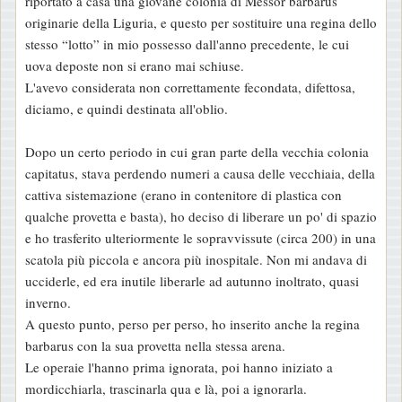
riportato a casa una giovane colonia di Messor barbarus
originarie della Liguria, e questo per sostituire una regina dello
stesso “lotto” in mio possesso dall'anno precedente, le cui
uova deposte non si erano mai schiuse.
L'avevo considerata non correttamente fecondata, difettosa,
diciamo, e quindi destinata all'oblio.
Dopo un certo periodo in cui gran parte della vecchia colonia
capitatus, stava perdendo numeri a causa delle vecchiaia, della
cattiva sistemazione (erano in contenitore di plastica con
qualche provetta e basta), ho deciso di liberare un po' di spazio
e ho trasferito ulteriormente le sopravvissute (circa 200) in una
scatola più piccola e ancora più inospitale. Non mi andava di
ucciderle, ed era inutile liberarle ad autunno inoltrato, quasi
inverno.
A questo punto, perso per perso, ho inserito anche la regina
barbarus con la sua provetta nella stessa arena.
Le operaie l'hanno prima ignorata, poi hanno iniziato a
mordicchiarla, trascinarla qua e là, poi a ignorarla.