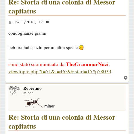
Re: Storia di una colonia di Messor
capitatus
M
06/11/2018, 17:30
e
condoglianze gianni.
s
s
beh ora hai spazio per un altra specie
a
g
TheGrammarNazi
sono stato scomunicato da
:
g
viewtopic.php?f=51&t=4639&start=15#p58033
i
T
o
o
Robertino
p
minor
Re: Storia di una colonia di Messor
capitatus