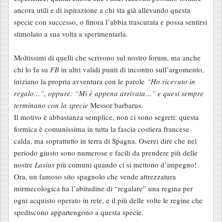
ancora utili e di ispirazione a chi sta già allevando questa
specie con successo, o finora l’abbia trascurata e possa sentirsi
stimolato a sua volta a sperimentarla.
Moltissimi di quelli che scrivono sul nostro forum, ma anche
chi lo fa su
FB
in altri validi punti di incontro sull’argomento,
iniziano la propria avventura con le parole
“Ho rice
vuto in
regalo…”
, oppure:
“Mi è appena arrivata…”
e quesi sempre
terminano con la specie
Messor barbarus.
Il motivo è abbastanza semplice, non ci sono segreti: questa
formica è comunissima in tutta la fascia costiera francese
calda, ma soprattutto in terra di Spagna. Oserei dire che nel
periodo giusto sono numerose e facili da prendere più delle
nostre
Lasius
più comuni quando ci si mettono d’impegno!
Ora, un famoso sito spagnolo che vende attrezzatura
mirmecologica ha l’abitudine di “regalare” una regina per
ogni acquisto operato in rete, e il più delle volte le regine che
spediscono appartengono a questa specie.