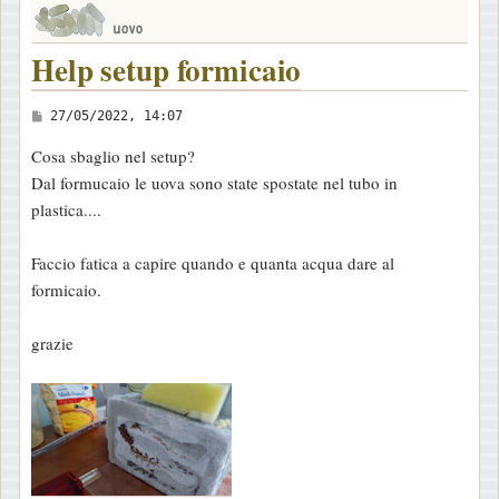
Help setup formicaio
M
27/05/2022, 14:07
e
Cosa sbaglio nel setup?
s
Dal formucaio le uova sono state spostate nel tubo in
s
plastica....
a
g
Faccio fatica a capire quando e quanta acqua dare al
g
formicaio.
i
o
grazie