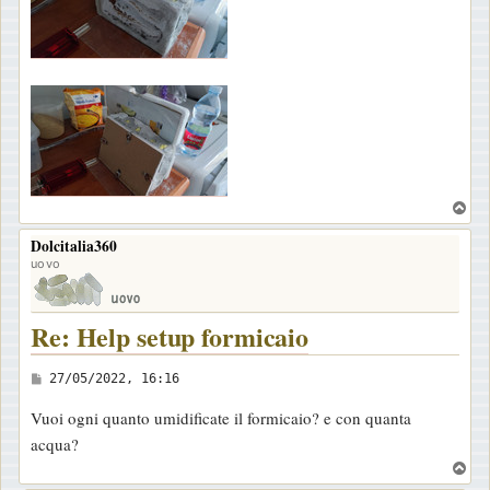
T
o
Dolcitalia360
p
uovo
Re: Help setup formicaio
M
27/05/2022, 16:16
e
Vuoi ogni quanto umidificate il formicaio? e con quanta
s
acqua?
s
T
a
o