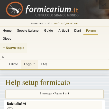
🌙
formicarium.it ·
vade ad formicam
Home
Specie italiane
Guide
Articoli
Diari
Forum
Gioco
+ Nuovo topic
⌕
Editor
Logout
FAQ
Help setup formicaio
2 messaggi • Pagina
1
di
1
Dolcitalia360
uovo