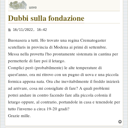
Dubbi sulla fondazione
M
16/11/2022, 16:42
e
Buonasera a tutti. Ho trovato una regina Crematogaster
s
scutellaris in provincia di Modena ai primi di settembre.
s
Messa nella provetta l'ho prontamente sistemata in cantina per
a
permetterle di fare poi il letargo.
g
Complici però (probabilmente) le alte temperature di
g
quest'anno, ora mi ritrovo con un pugno di uova e una piccola
i
formica appena nata. Ora che inevitabilmente il freddo inizierà
o
ad arrivare, cosa mi consigliate di fare? A quali problemi
potrei andare in contro facendo fare alla piccola colonia il
letargo oppure, al contrario, portandole in casa e tenendole per
tutto l'inverno a circa 19-20 gradi?
Grazie mille.
T
o