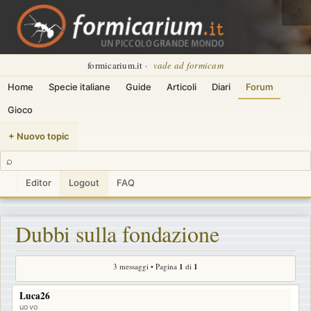
🌙
formicarium.it ·
vade ad formicam
Home
Specie italiane
Guide
Articoli
Diari
Forum
Gioco
+ Nuovo topic
⌕
Editor
Logout
FAQ
Dubbi sulla fondazione
3 messaggi • Pagina
1
di
1
Luca26
uovo