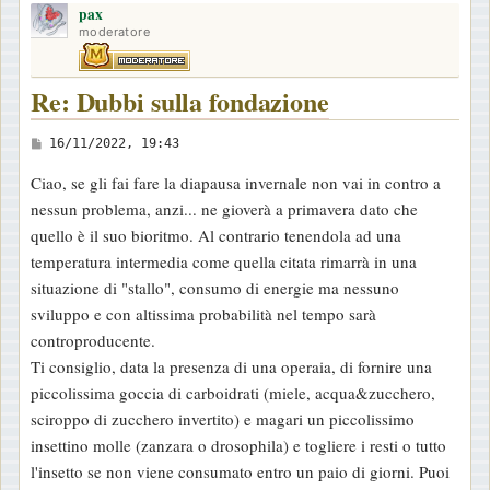
pax
p
moderatore
Re: Dubbi sulla fondazione
M
16/11/2022, 19:43
e
Ciao, se gli fai fare la diapausa invernale non vai in contro a
s
nessun problema, anzi... ne gioverà a primavera dato che
s
quello è il suo bioritmo. Al contrario tenendola ad una
a
temperatura intermedia come quella citata rimarrà in una
g
situazione di "stallo", consumo di energie ma nessuno
g
sviluppo e con altissima probabilità nel tempo sarà
i
controproducente.
o
Ti consiglio, data la presenza di una operaia, di fornire una
piccolissima goccia di carboidrati (miele, acqua&zucchero,
sciroppo di zucchero invertito) e magari un piccolissimo
insettino molle (zanzara o drosophila) e togliere i resti o tutto
l'insetto se non viene consumato entro un paio di giorni. Puoi