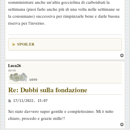
somministrare anche un'altra gocciolina di carboidrati la
settimana (puoi farlo anche più di una volta nelle settimane se
la consumano) successiva per rimpinzarle bene e darle buona
riserva per l'inverno.
SPOILER
T
o
Luca26
p
uovo
Re: Dubbi sulla fondazione
M
17/11/2022, 15:07
e
Sei stato davvero super gentile e completissimo. Mi è tutto
s
chiaro, procedo e grazie mille!!
s
T
a
o