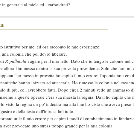
e in generale al miele ed i carboidrati?
la
to istruttivo per me, ed ora racconto le mie esperienze:
d una colonia che poi dovrò liberare.
 di
P. pallidula
vagare per il mio letto. Dato che io tengo le colonie nel c
re allora l'ho messa dentro la sua provetta proveniente. Solo che non mi 
ppena l'ho messa in provetta ho capito il mio errore: l'operaia non era d
 nanitiche hanno iniziato ad attaccarla. Ho rimesso la colonia nel cassett
ndo di più, ce l'avrebbero fatta. Dopo circa 2 minuti vedo un'ammasso d
 insieme a queste operaie c'era sua maestà la regina. Da lì ho capito che 
 Ho visto la regina un po' indecisa ma alla fine ho visto che aveva preso l
gastro e della testa dell'intrusa finì tutto.
itornato utile il mio errore per capire i modi di combattimento in fondazi
on aver provocato uno stress troppo grande per la mia colonia