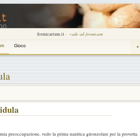
formicarium.it ·
vade ad formicam
um
Gioco
+
ula
lidula
mia preoccupazione, vedo la prima nanitica gironzolare per la provetta.