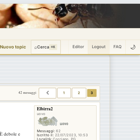
🌙
 Nuovo topic
⌕
Editor
Logout
FAQ
Cerca
⌘K
42 messaggi
1
2
3
PRECEDENTE
Elbirra2
uovo
Messaggi:
62
 È debole e
Iscritto il:
22/07/2023, 10:53
Località:
Corciano, PG