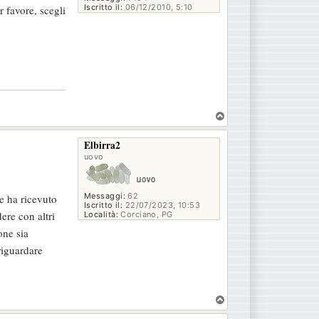
Iscritto il:
06/12/2010, 5:10
r favore, scegli
T
o
p
Elbirra2
uovo
Messaggi:
62
e ha ricevuto
Iscritto il:
22/07/2023, 10:53
ere con altri
Località:
Corciano, PG
one sia
riguardare
T
o