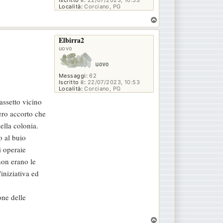
Località:
Corciano, PG
T
o
p
Elbirra2
uovo
Messaggi:
62
Iscritto il:
22/07/2023, 10:53
Località:
Corciano, PG
assetto vicino
ero accorto che
ella colonia.
o al buio
i operaie
non erano le
'iniziativa ed
one delle
T