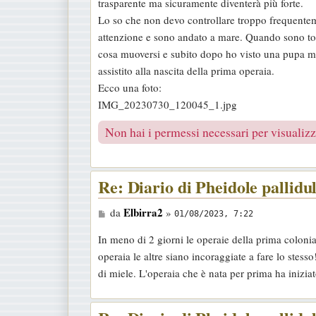
trasparente ma sicuramente diventerà più forte.
s
Lo so che non devo controllare troppo frequentem
a
attenzione e sono andato a mare. Quando sono tor
g
cosa muoversi e subito dopo ho visto una pupa muo
g
assistito alla nascita della prima operaia.
i
Ecco una foto:
o
IMG_20230730_120045_1.jpg
Non hai i permessi necessari per visualizza
Re: Diario di Pheidole pallidu
M
Elbirra2
da
»
01/08/2023, 7:22
e
In meno di 2 giorni le operaie della prima colon
s
operaia le altre siano incoraggiate a fare lo stess
s
di miele. L'operaia che è nata per prima ha iniziat
a
g
g