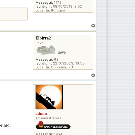
Messaggi:
1178
Iscritto il:
08/10/2013, 2:52
Località:
Bologna
T
o
p
Elbirra2
uovo
Messaggi:
62
Iscritto il:
22/07/2023, 10:53
Località:
Corciano, PG
T
o
p
admin
Amministratore
primo.
Messaggi:
1454