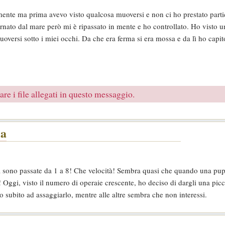
ente ma prima avevo visto qualcosa muoversi e non ci ho prestato parti
nato dal mare però mi è ripassato in mente e ho controllato. Ho visto u
versi sotto i miei occhi. Da che era ferma si era mossa e da lì ho capi
re i file allegati in questo messaggio.
la
ia sono passate da 1 a 8! Che velocità! Sembra quasi che quando una pup
o! Oggi, visto il numero di operaie crescente, ho deciso di dargli una pic
o subito ad assaggiarlo, mentre alle altre sembra che non interessi.