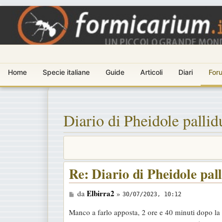
Home
Specie italiane
Guide
Articoli
Diari
For
Diario di Pheidole pallid
Re: Diario di Pheidole pal
M
Elbirra2
da
»
30/07/2023, 10:12
e
Manco a farlo apposta, 2 ore e 40 minuti dopo la 
s