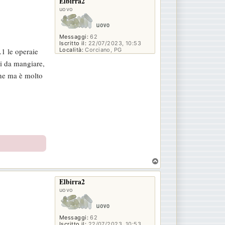
Elbirra2
uovo
Messaggi:
62
Iscritto il:
22/07/2023, 10:53
.1 le operaie
Località:
Corciano, PG
li da mangiare,
one ma è molto
T
o
p
Elbirra2
uovo
Messaggi:
62
Iscritto il:
22/07/2023, 10:53