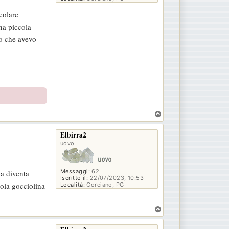
colare
na piccola
to che avevo
T
o
p
Elbirra2
uovo
Messaggi:
62
a diventa
Iscritto il:
22/07/2023, 10:53
cola gocciolina
Località:
Corciano, PG
T
o
p