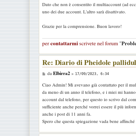
Dato che non è consentito il multiaccount (ad ecce
g
uno dei due account. L'altro sarà disattivato.
i
o
Grazie per la comprensione. Buon lavoro!
contattarmi
Probl
per
scrivete nel forum
"
Re: Diario di Pheidole pallidu
M
Elbirra2
da
»
17/09/2023, 6:34
e
Ciao Admin! Mi avevano già contattato per il mu
s
da meno di un anno il telefono, e i miei mi hanno 
s
account dal telefono, per questo io scrivo dal com
a
sufficiente anche perché vorrei essere il più infor
g
anche i post di 11 anni fa.
g
Spero che questa spiegazione vada bene affinché t
i
o