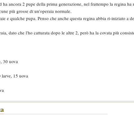
d ha ancora 2 pupe della prima generazione, nel frattempo la regina ha ri
lcune più grosse di un'operaia normale.
raie e qualche pupa. Penso che anche questa regina abbia ri-iniziato a 
a, dato che l'ho catturata dopo le altre 2, però ha la covata più consiste
e, 30 uova
 larve, 15 uova
ova
la