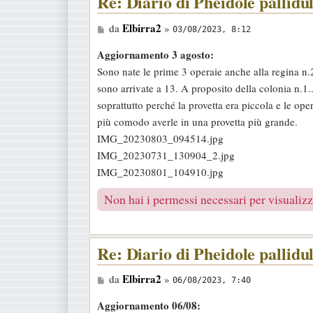
Re: Diario di Pheidole pallidu
i
M
Elbirra2
da
»
o
03/08/2023, 8:12
e
Aggiornamento 3 agosto:
s
Sono nate le prime 3 operaie anche alla regina n.
s
sono arrivate a 13. A proposito della colonia n.1..
a
soprattutto perché la provetta era piccola e le op
g
più comodo averle in una provetta più grande.
g
IMG_20230803_094514.jpg
i
IMG_20230731_130904_2.jpg
o
IMG_20230801_104910.jpg
Non hai i permessi necessari per visualizza
Re: Diario di Pheidole pallidu
M
Elbirra2
da
»
06/08/2023, 7:40
e
Aggiornamento 06/08:
s