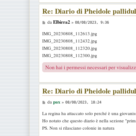
Re: Diario di Pheidole pallidu
M
Elbirra2
da
»
08/08/2023, 9:36
e
IMG_20230808_112613.jpg
s
IMG_20230808_112432.jpg
s
IMG_20230808_112320.jpg
a
IMG_20230808_112300.jpg
g
g
Non hai i permessi necessari per visualizza
i
o
Re: Diario di Pheidole pallidu
M
pax
da
»
08/08/2023, 18:24
e
La regina ha attaccato solo perché è una giovan
s
Ho notato che questo diario è nella sezione "primi
s
PS. Non si rilasciano colonie in natura
a