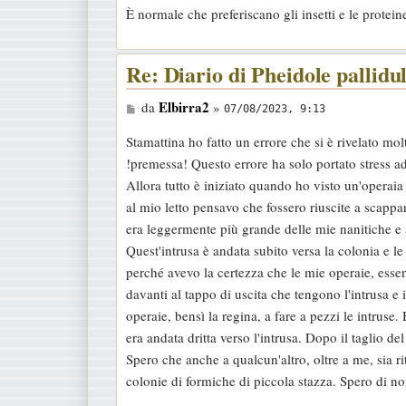
È normale che preferiscano gli insetti e le protein
s
a
g
Re: Diario di Pheidole pallidu
g
M
Elbirra2
da
»
i
07/08/2023, 9:13
e
o
Stamattina ho fatto un errore che si è rivelato mol
s
!premessa! Questo errore ha solo portato stress a
s
Allora tutto è iniziato quando ho visto un'operaia
a
al mio letto pensavo che fossero riuscite a scappa
g
era leggermente più grande delle mie nanitiche e a
g
Quest'intrusa è andata subito versa la colonia e le
i
perché avevo la certezza che le mie operaie, esse
o
davanti al tappo di uscita che tengono l'intrusa e
operaie, bensì la regina, a fare a pezzi le intruse.
era andata dritta verso l'intrusa. Dopo il taglio del 
Spero che anche a qualcun'altro, oltre a me, sia r
colonie di formiche di piccola stazza. Spero di n