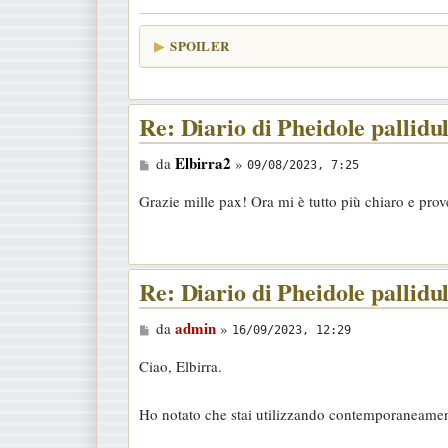
g
g
SPOILER
i
o
Re: Diario di Pheidole pallidu
M
Elbirra2
da
»
09/08/2023, 7:25
e
Grazie mille pax! Ora mi è tutto più chiaro e prov
s
s
a
g
Re: Diario di Pheidole pallidu
g
M
admin
da
»
i
16/09/2023, 12:29
e
o
Ciao, Elbirra.
s
s
Ho notato che stai utilizzando contemporaneamente
a
g