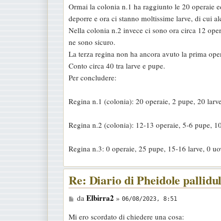
Ormai la colonia n.1 ha raggiunto le 20 operaie e
s
deporre e ora ci stanno moltissime larve, di cui a
a
Nella colonia n.2 invece ci sono ora circa 12 ope
g
ne sono sicuro.
g
La terza regina non ha ancora avuto la prima operai
i
Conto circa 40 tra larve e pupe.
o
Per concludere:
Regina n.1 (colonia): 20 operaie, 2 pupe, 20 larv
Regina n.2 (colonia): 12-13 operaie, 5-6 pupe, 10
Regina n.3: 0 operaie, 25 pupe, 15-16 larve, 0 u
Re: Diario di Pheidole pallidu
M
Elbirra2
da
»
06/08/2023, 8:51
e
Mi ero scordato di chiedere una cosa:
s