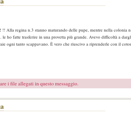
la
2 !! Alla regina n.3 stanno maturando delle pupe, mentre nella colonia n
. le ho fatte trasferire in una provetta più grande. Avevo difficoltà a darg
eraie ogni tanto scappavano. È vero che riuscivo a riprenderle con il cot
re i file allegati in questo messaggio.
la