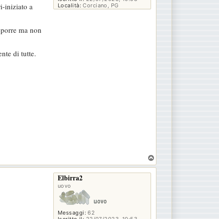
-iniziato a
Località:
Corciano, PG
deporre ma non
nte di tutte.
T
o
p
Elbirra2
uovo
Messaggi:
62
Iscritto il:
22/07/2023, 10:53