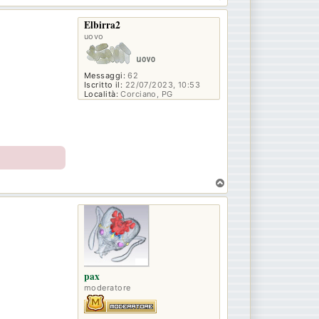
o
p
Elbirra2
uovo
Messaggi:
62
Iscritto il:
22/07/2023, 10:53
Località:
Corciano, PG
T
o
p
pax
moderatore