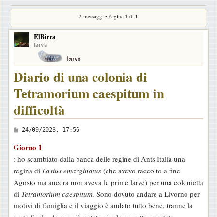
2 messaggi • Pagina
1
di
1
ElBirra
larva
Diario di una colonia di
Tetramorium caespitum in
difficoltà
M
24/09/2023, 17:56
e
Giorno 1
s
: ho scambiato dalla banca delle regine di Ants Italia una
s
regina di
Lasius emarginatus
(che avevo raccolto a fine
a
Agosto ma ancora non aveva le prime larve) per una colonietta
g
di
Tetramorium caespitum
. Sono dovuto andare a Livorno per
g
motivi di famiglia e il viaggio è andato tutto bene, tranne la
i