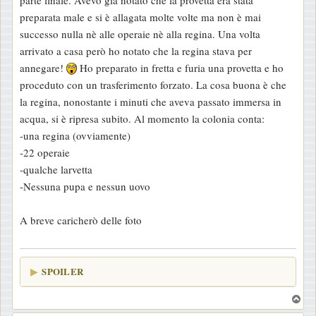
parte finale. Avevo già notato che la provetta era stata
o
preparata male e si è allagata molte volte ma non è mai
successo nulla nè alle operaie nè alla regina. Una volta
arrivato a casa però ho notato che la regina stava per
annegare!
Ho preparato in fretta e furia una provetta e ho
proceduto con un trasferimento forzato. La cosa buona è che
la regina, nonostante i minuti che aveva passato immersa in
acqua, si è ripresa subito. Al momento la colonia conta:
-una regina (ovviamente)
-22 operaie
-qualche larvetta
-Nessuna pupa e nessun uovo
A breve caricherò delle foto
SPOILER
T
o