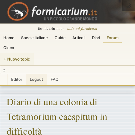
🌙
formicarium.it ·
vade ad formicam
Home
Specie italiane
Guide
Articoli
Diari
Forum
Gioco
+ Nuovo topic
⌕
Editor
Logout
FAQ
Diario di una colonia di
Tetramorium caespitum in
difficoltà