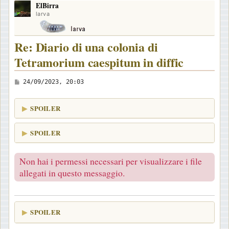
ElBirra
p
larva
Re: Diario di una colonia di
Tetramorium caespitum in diffic
M
24/09/2023, 20:03
e
s
SPOILER
s
a
SPOILER
g
g
Non hai i permessi necessari per visualizzare i file
i
allegati in questo messaggio.
o
SPOILER