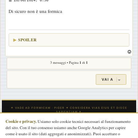
26/08/2024, 8:58
e
Di sicuro non è una formica
s
s
a
g
SPOILER
g
i
T
o
o
3 messaggi • Pagina
1
di
1
p
VAI A
Cookie e privacy.
Usiamo solo cookie tecnici necessari al funzionamento
del sito. Con il tuo consenso usiamo anche Google Analytics per capire
INDICE
CONTATTACI
Tutti gli orari sono
UTC
come è usato il sito (dati aggregati e anonimizzati). Puoi accettare o