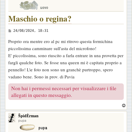
Maschio o regina?
M
24/08/2024, 18:31
e
Proprio ora mentre ero al pc mi ritrovo questa formichina
s
piccolissima camminare sull'asta del microfono!
s
E' piccolissima, sono riuscito a farla entrare in una provetta per
a
fargli qualche foto. Se fosse una queen mi è capitata proprio a
g
pennello! L\e foto non sono un granchè purtroppo, spero
g
vadano bene. Sono in prov. di Pavia
i
o
Non hai i permessi necessari per visualizzare i file
allegati in questo messaggio.
T
o
ŠpidĖrman
p
pupa