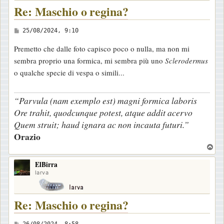
Re: Maschio o regina?
M
25/08/2024, 9:10
e
Premetto che dalle foto capisco poco o nulla, ma non mi
s
sembra proprio una formica, mi sembra più uno
Sclerodermus
s
o qualche specie di vespa o simili...
a
g
“Parvula (nam exemplo est) magni formica laboris
g
Ore trahit, quodcunque potest, atque addit acervo
i
Quem struit; haud ignara ac non incauta futuri.”
o
Orazio
T
o
ElBirra
p
larva
Re: Maschio o regina?
M