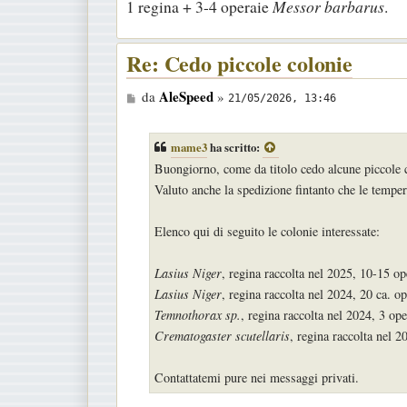
1 regina + 3-4 operaie
Messor barbarus
.
Re: Cedo piccole colonie
M
AleSpeed
da
»
21/05/2026, 13:46
e
s
mame3
ha scritto:
s
Buongiorno, come da titolo cedo alcune piccole c
a
Valuto anche la spedizione fintanto che le temp
g
g
Elenco qui di seguito le colonie interessate:
i
o
Lasius Niger
, regina raccolta nel 2025, 10-15 op
Lasius Niger
, regina raccolta nel 2024, 20 ca. op
Temnothorax sp.
, regina raccolta nel 2024, 3 ope
Crematogaster scutellaris
, regina raccolta nel 2
Contattatemi pure nei messaggi privati.