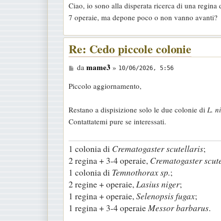
Ciao, io sono alla disperata ricerca di una regin
7 operaie, ma depone poco o non vanno avanti?
Re: Cedo piccole colonie
M
mame3
da
»
10/06/2026, 5:56
e
Piccolo aggiornamento,
s
s
Restano a dispisizione solo le due colonie di
L. n
a
Contattatemi pure se interessati.
g
g
1 colonia di
Crematogaster scutellaris
;
i
2 regina + 3-4 operaie,
Crematogaster scute
o
1 colonia di
Temnothorax sp.
;
2 regine + operaie,
Lasius niger
;
1 regina + operaie,
Selenopsis fugax
;
1 regina + 3-4 operaie
Messor barbarus
.