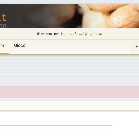
formicarium.it ·
vade ad formicam
um
Gioco
+