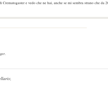
a di Crematogaster e vedo che ne hai, anche se mi sembra strano che da 
iger
.
llaris
;