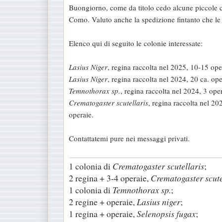
Buongiorno, come da titolo cedo alcune piccole col
s
Como. Valuto anche la spedizione fintanto che l
s
a
Elenco qui di seguito le colonie interessate:
g
g
Lasius Niger
, regina raccolta nel 2025, 10-15 ope
i
Lasius Niger
, regina raccolta nel 2024, 20 ca. ope
o
Temnothorax sp.
, regina raccolta nel 2024, 3 oper
Crematogaster scutellaris
, regina raccolta nel 20
operaie.
Contattatemi pure nei messaggi privati.
1 colonia di
Crematogaster scutellaris
;
2 regina + 3-4 operaie,
Crematogaster scute
1 colonia di
Temnothorax sp.
;
2 regine + operaie,
Lasius niger
;
1 regina + operaie,
Selenopsis fugax
;