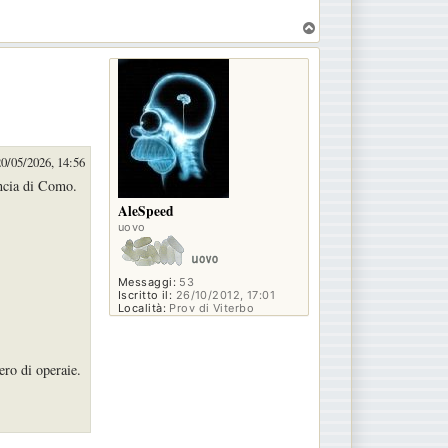
T
o
p
20/05/2026, 14:56
incia di Como.
AleSpeed
uovo
Messaggi:
53
Iscritto il:
26/10/2012, 17:01
Località:
Prov di Viterbo
ero di operaie.