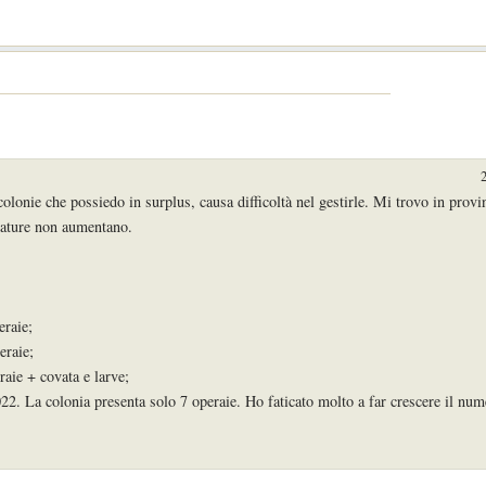
olonie che possiedo in surplus, causa difficoltà nel gestirle. Mi trovo in prov
erature non aumentano.
eraie;
eraie;
raie + covata e larve;
022. La colonia presenta solo 7 operaie. Ho faticato molto a far crescere il num