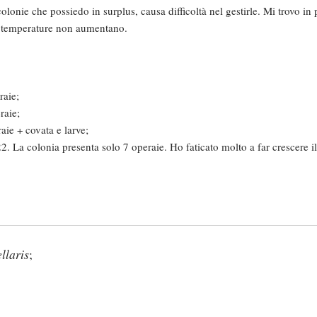
onie che possiedo in surplus, causa difficoltà nel gestirle. Mi trovo in 
e temperature non aumentano.
raie;
raie;
aie + covata e larve;
22. La colonia presenta solo 7 operaie. Ho faticato molto a far crescere 
llaris
;