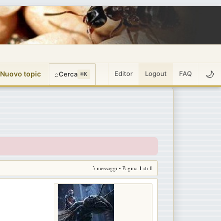
🌙
 Nuovo topic
⌕
Editor
Logout
FAQ
Cerca
⌘K
3 messaggi • Pagina
1
di
1