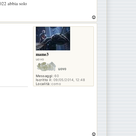
2022 abbia solo
T
o
p
mame3
uovo
Messaggi:
60
Iscritto il:
09/05/2014, 12:48
Località:
como
T