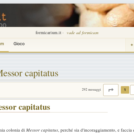
formicarium.it ·
vade ad formicam
um
Gioco
+
Messor capitatus
PAGINA
1
D
292 messaggi
1
essor capitatus
mia colonia di
Messor capitatus
, perché sia d'incoraggiamento, e faccia