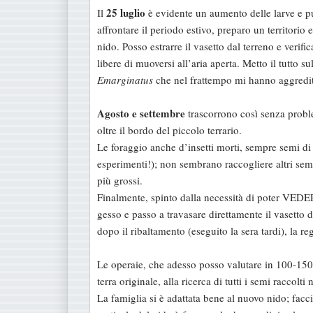
25 luglio
Il
è evidente un aumento delle larve e pu
affrontare il periodo estivo, preparo un territorio 
nido. Posso estrarre il vasetto dal terreno e ver
libere di muoversi all’aria aperta. Metto il tutto s
Emarginatus
che nel frattempo mi hanno aggredito
Agosto e settembre
trascorrono così senza probl
oltre il bordo del piccolo terrario.
Le foraggio anche d’insetti morti, sempre semi di t
esperimenti!); non sembrano raccogliere altri sem
più grossi.
Finalmente, spinto dalla necessità di poter VEDER
gesso e passo a travasare direttamente il vasetto d
dopo il ribaltamento (eseguito la sera tardi), la re
Le operaie, che adesso posso valutare in 100-150 
terra originale, alla ricerca di tutti i semi raccolti 
La famiglia si è adattata bene al nuovo nido; facci