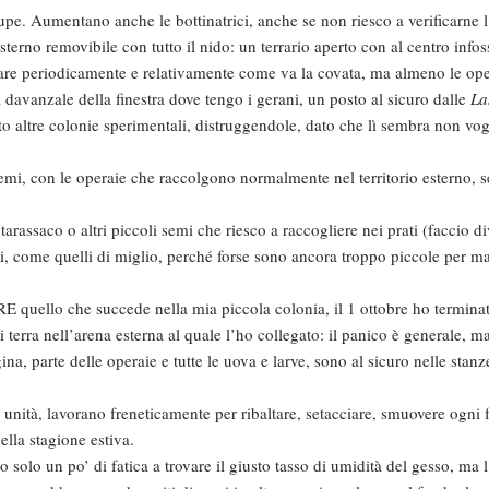
pe. Aumentano anche le bottinatrici, anche se non riesco a verificarne l’
esterno removibile con tutto il nido: un terrario aperto con al centro infoss
ificare periodicamente e relativamente come va la covata, ma almeno le op
ul davanzale della finestra dove tengo i gerani, un posto al sicuro dalle
La
 altre colonie sperimentali, distruggendole, dato che lì sembra non vog
emi, con le operaie che raccolgono normalmente nel territorio esterno, 
arassaco o altri piccoli semi che riesco a raccogliere nei prati (faccio di
i, come quelli di miglio, perché forse sono ancora troppo piccole per ma
E quello che succede nella mia piccola colonia, il 1 ottobre ho terminat
i terra nell’arena esterna al quale l’ho collegato: il panico è generale, m
gina, parte delle operaie e tutte le uova e larve, sono al sicuro nelle stanz
unità, lavorano freneticamente per ribaltare, setacciare, smuovere ogni
nella stagione estiva.
o solo un po’ di fatica a trovare il giusto tasso di umidità del gesso, ma