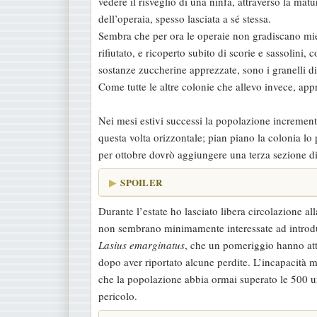
vedere il risveglio di una ninfa, attraverso la ma
dell’operaia, spesso lasciata a sé stessa.
Sembra che per ora le operaie non gradiscano miel
rifiutato, e ricoperto subito di scorie e sassolini
sostanze zuccherine apprezzate, sono i granelli d
Come tutte le altre colonie che allevo invece, appr
Nei mesi estivi successi la popolazione incremen
questa volta orizzontale; pian piano la colonia lo
per ottobre dovrò aggiungere una terza sezione di
SPOILER
Durante l’estate ho lasciato libera circolazione al
non sembrano minimamente interessate ad introdurs
Lasius emarginatus
, che un pomeriggio hanno atta
dopo aver riportato alcune perdite. L’incapacità mi
che la popolazione abbia ormai superato le 500 uni
pericolo.