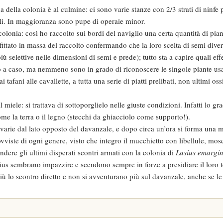
 della colonia è al culmine: ci sono varie stanze con 2/3 strati di ninfe 
ili. In maggioranza sono pupe di operaie minor.
 colonia: così ho raccolto sui bordi del naviglio una certa quantità di pia
fittato in massa del raccolto confermando che la loro scelta di semi diver
 selettive nelle dimensioni di semi e prede); tutto sta a capire quali ef
to a caso, ma nemmeno sono in grado di riconoscere le singole piante usat
afani alle cavallette, a tutta una serie di piatti prelibati, non ultimi oss
 miele: si trattava di sottoporglielo nelle giuste condizioni. Infatti lo g
come la terra o il legno (stecchi da ghiacciolo come supporto!).
varie dal lato opposto del davanzale, e dopo circa un’ora si forma una 
vviste di ogni genere, visto che integro il mucchietto con libellule, mosc
ndere gli ultimi disperati scontri armati con la colonia di
Lasius emargin
sius sembrano impazzire e scendono sempre in forze a presidiare il loro t
più lo scontro diretto e non si avventurano più sul davanzale, anche se 