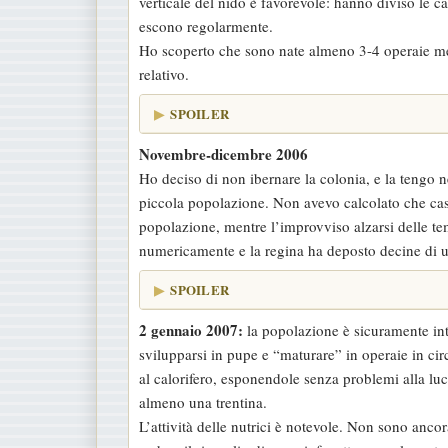
verticale del nido è favorevole: hanno diviso le ca
escono regolarmente.
Ho scoperto che sono nate almeno 3-4 operaie med
relativo.
SPOILER
Novembre-dicembre 2006
Ho deciso di non ibernare la colonia, e la tengo ne
piccola popolazione. Non avevo calcolato che casa
popolazione, mentre l’improvviso alzarsi delle tem
numericamente e la regina ha deposto decine di u
SPOILER
2 gennaio 2007:
la popolazione è sicuramente int
svilupparsi in pupe e “maturare” in operaie in ci
al calorifero, esponendole senza problemi alla lu
almeno una trentina.
L’attività delle nutrici è notevole. Non sono anco