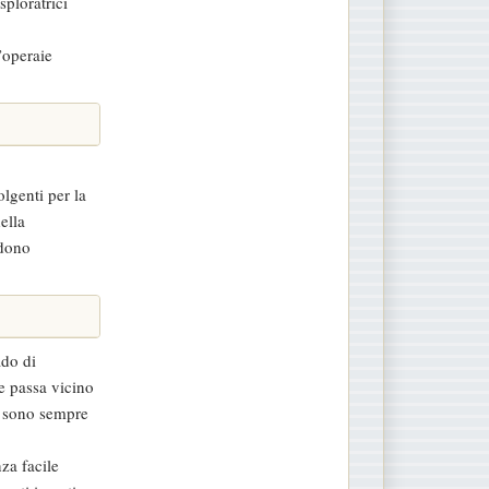
sploratrici
’operaie
olgenti per la
ella
dono
ado di
e passa vicino
e sono sempre
za facile