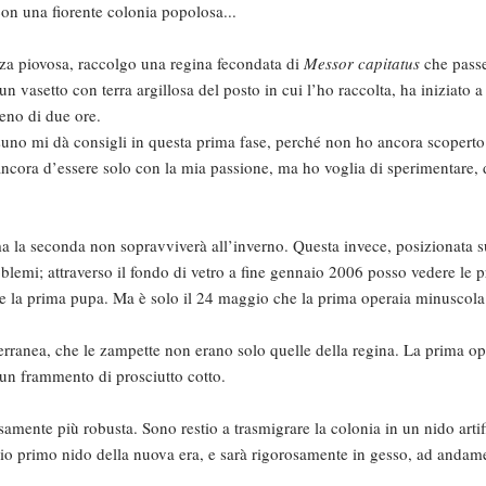
con una fiorente colonia popolosa...
nza piovosa, raccolgo una regina fecondata di
Messor capitatus
che pass
n vasetto con terra argillosa del posto in cui l’ho raccolta, ha iniziato a
meno di due ore.
no mi dà consigli in questa prima fase, perché non ho ancora scoperto i
ncora d’essere solo con la mia passione, ma ho voglia di sperimentare, 
a la seconda non sopravviverà all’inverno. Questa invece, posizionata sul
oblemi; attraverso il fondo di vetro a fine gennaio 2006 posso vedere le
he la prima pupa. Ma è solo il 24 maggio che la prima operaia minuscola
rranea, che le zampette non erano solo quelle della regina. La prima op
un frammento di prosciutto cotto.
samente più robusta. Sono restio a trasmigrare la colonia in un nido artif
mio primo nido della nuova era, e sarà rigorosamente in gesso, ad andame