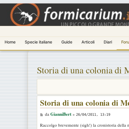
Home
Specie italiane
Guide
Articoli
Diari
For
Storia di una colonia di 
Storia di una colonia di M
M
GianniBert
da
»
26/04/2011, 13:19
e
Raccolgo brevemente (sigh!) la cronistoria della 
s