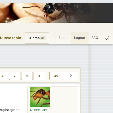
🌙
 Nuovo topic
⌕
Editor
Logout
FAQ
Cerca
⌘K
I
20
2
3
4
5
…
20
PROSSIMO
 capire quanta
GianniBert