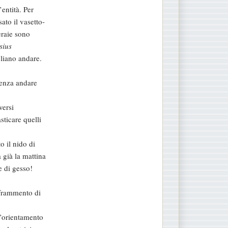
entità. Per
ato il vasetto-
eraie sono
sius
liano andare.
senza andare
versi
sticare quelli
o il nido di
a già la mattina
e di gesso!
 frammento di
 l’orientamento