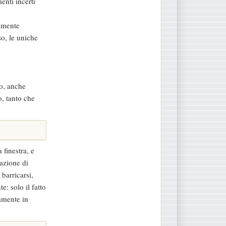
enti incerti
camente
so, le uniche
do, anche
o, tanto che
 finestra, e
azione di
 barricarsi,
e: solo il fatto
ramente in