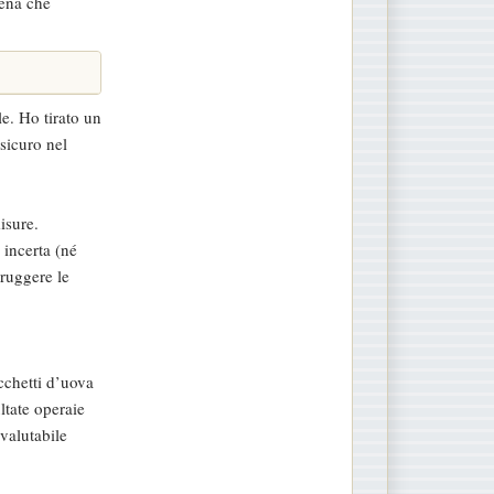
rena che
le. Ho tirato un
 sicuro nel
isure.
 incerta (né
ruggere le
cchetti d’uova
ltate operaie
valutabile