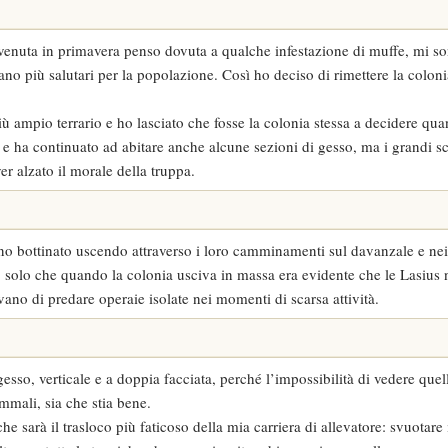
venuta in primavera penso dovuta a qualche infestazione di muffe, mi s
ano più salutari per la popolazione. Così ho deciso di rimettere la colonia
iù ampio terrario e ho lasciato che fosse la colonia stessa a decidere qu
ta, e ha continuato ad abitare anche alcune sezioni di gesso, ma i grandi s
r alzato il morale della truppa.
nno bottinato uscendo attraverso i loro camminamenti sul davanzale e nei v
 solo che quando la colonia usciva in massa era evidente che le Lasius
ano di predare operaie isolate nei momenti di scarsa attività.
sso, verticale e a doppia facciata, perché l’impossibilità di vedere quel
ammali, sia che stia bene.
he sarà il trasloco più faticoso della mia carriera di allevatore: svuotare i