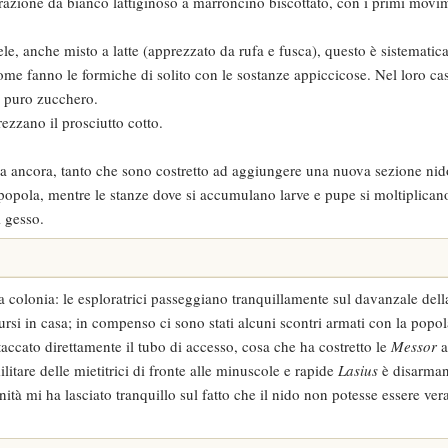
turazione da bianco lattiginoso a marroncino biscottato, con i primi movim
e, anche misto a latte (apprezzato da rufa e fusca), questo è sistemati
, come fanno le formiche di solito con le sostanze appiccicose. Nel loro ca
i puro zucchero.
ezzano il prosciutto cotto.
ta ancora, tanto che sono costretto ad aggiungere una nuova sezione ni
 popola, mentre le stanze dove si accumulano larve e pupe si moltiplican
 gesso.
la colonia: le esploratrici passeggiano tranquillamente sul davanzale della
i in casa; in compenso ci sono stati alcuni scontri armati con la popol
ccato direttamente il tubo di accesso, cosa che ha costretto le
Messor
a
litare delle mietitrici di fronte alle minuscole e rapide
Lasius
è disarmant
tà mi ha lasciato tranquillo sul fatto che il nido non potesse essere ve