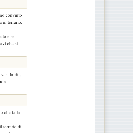
ono convinto
 in terrario,
ando e se
cavi che si
asi fioriti,
 non
lo che fa la
l terrario di