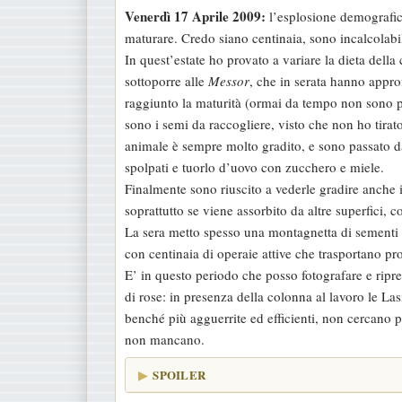
Venerdì 17 Aprile 2009:
l’esplosione demografica
maturare. Credo siano centinaia, sono incalcolab
In quest’estate ho provato a variare la dieta della
sottoporre alle
Messor
, che in serata hanno appro
raggiunto la maturità (ormai da tempo non sono più
sono i semi da raccogliere, visto che non ho tira
animale è sempre molto gradito, e sono passato dai t
spolpati e tuorlo d’uovo con zucchero e miele.
Finalmente sono riuscito a vederle gradire anche il
soprattutto se viene assorbito da altre superfici, 
La sera metto spesso una montagnetta di sementi 
con centinaia di operaie attive che trasportano pro
E’ in questo periodo che posso fotografare e ripre
di rose: in presenza della colonna al lavoro le La
benché più agguerrite ed efficienti, non cercano 
non mancano.
SPOILER