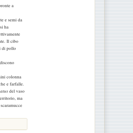
pronte a
nte e semi da
si ha
fettivamente
e. Il cibo
i di pollo
radiscono
mini colonna
he e farfalle.
atus
del vaso
erritorio, ma
le scaramucce