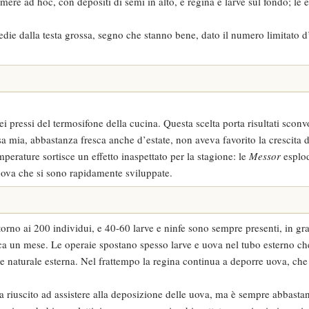
mere ad hoc, con depositi di semi in alto, e regina e larve sul fondo; le e
ie dalla testa grossa, segno che stanno bene, dato il numero limitato d
i pressi del termosifone della cucina. Questa scelta porta risultati sconv
 mia, abbastanza fresca anche d’estate, non aveva favorito la crescita d
perature sortisce un effetto inaspettato per la stagione: le
Messor
esplo
ova che si sono rapidamente sviluppate.
orno ai 200 individui, e 40-60 larve e ninfe sono sempre presenti, in gr
rca un mese. Le operaie spostano spesso larve e uova nel tubo esterno ch
ce naturale esterna. Nel frattempo la regina continua a deporre uova, ch
ra riuscito ad assistere alla deposizione delle uova, ma è sempre abbastan