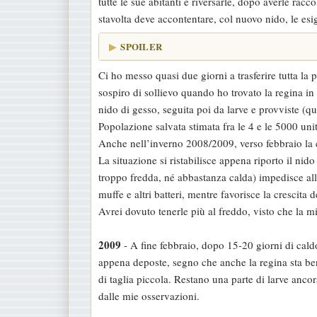
tutte le sue abitanti e riversarle, dopo averle rac
stavolta deve accontentare, col nuovo nido, le e
SPOILER
Ci ho messo quasi due giorni a trasferire tutta la
sospiro di sollievo quando ho trovato la regina in
nido di gesso, seguita poi da larve e provviste (qu
Popolazione salvata stimata fra le 4 e le 5000 un
Anche nell’inverno 2008/2009, verso febbraio la 
La situazione si ristabilisce appena riporto il nid
troppo fredda, né abbastanza calda) impedisce al
muffe e altri batteri, mentre favorisce la crescita d
Avrei dovuto tenerle più al freddo, visto che la mi
2009
- A fine febbraio, dopo 15-20 giorni di caldo
appena deposte, segno che anche la regina sta be
di taglia piccola. Restano una parte di larve anco
dalle mie osservazioni.