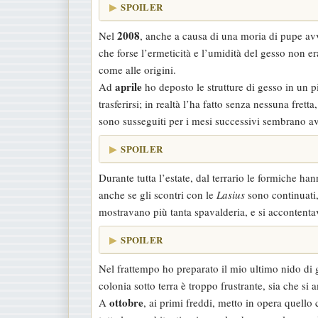
SPOILER
2008
Nel
, anche a causa di una moria di pupe av
che forse l’ermeticità e l’umidità del gesso non er
come alle origini.
aprile
Ad
ho deposto le strutture di gesso in un p
trasferirsi; in realtà l’ha fatto senza nessuna fret
sono susseguiti per i mesi successivi sembrano ave
SPOILER
Durante tutta l’estate, dal terrario le formiche ha
anche se gli scontri con le
Lasius
sono continuati,
mostravano più tanta spavalderia, e si accontentav
SPOILER
Nel frattempo ho preparato il mio ultimo nido di ge
colonia sotto terra è troppo frustrante, sia che si 
ottobre
A
, ai primi freddi, metto in opera quello c