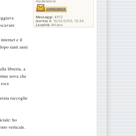
moderatore
eggiava
Messaggi:
4512
Iscritto il:
15/12/2010, 13:35
 scavare
Località:
Milano
nternet e il
dopo tanti anni
la libreria, a
 prime uova che
 esce
eraia raccoglie
iciale: ho
nto verticale.