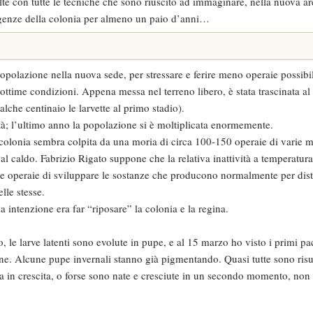
colte con tutte le tecniche che sono riuscito ad immaginare, nella nuova a
sigenze della colonia per almeno un paio d’anni…
 popolazione nella nuova sede, per stressare e ferire meno operaie possibi
 ottime condizioni. Appena messa nel terreno libero, è stata trascinata al
alche centinaio le larvette al primo stadio).
ità; l’ultimo anno la popolazione si è moltiplicata enormemente.
colonia sembra colpita da una moria di circa 100-150 operaie di varie m
o al caldo. Fabrizio Rigato suppone che la relativa inattività a temperatura
le operaie di sviluppare le sostanze che producono normalmente per dist
elle stesse.
a intenzione era far “riposare” la colonia e la regina.
, le larve latenti sono evolute in pupe, e al 15 marzo ho visto i primi pa
ne. Alcune pupe invernali stanno già pigmentando. Quasi tutte sono risu
ra in crescita, o forse sono nate e cresciute in un secondo momento, non 