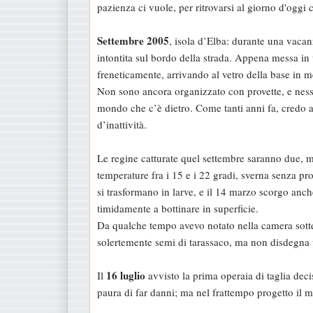
pazienza ci vuole, per ritrovarsi al giorno d'oggi 
s
a
Settembre 2005
, isola d’Elba: durante una vaca
g
intontita sul bordo della strada. Appena messa in u
g
freneticamente, arrivando al vetro della base in 
i
Non sono ancora organizzato con provette, e nessu
o
mondo che c’è dietro. Come tanti anni fa, credo a
d’inattività.
Le regine catturate quel settembre saranno due, m
temperature fra i 15 e i 22 gradi, sverna senza pr
si trasformano in larve, e il 14 marzo scorgo anc
timidamente a bottinare in superficie.
Da qualche tempo avevo notato nella camera sotte
solertemente semi di tarassaco, ma non disdegna 
16 luglio
Il
avvisto la prima operaia di taglia deci
paura di far danni; ma nel frattempo progetto il 