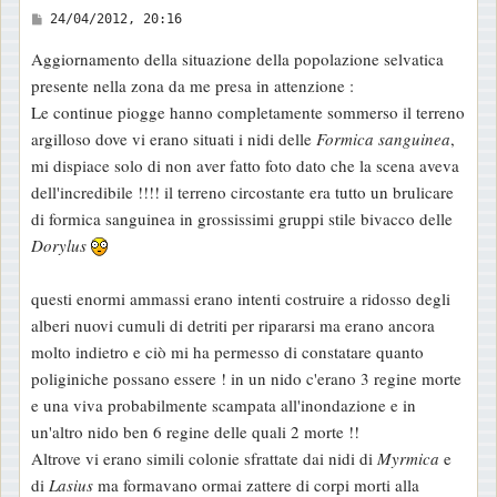
M
24/04/2012, 20:16
e
Aggiornamento della situazione della popolazione selvatica
s
presente nella zona da me presa in attenzione :
s
Le continue piogge hanno completamente sommerso il terreno
a
argilloso dove vi erano situati i nidi delle
Formica sanguinea
,
g
mi dispiace solo di non aver fatto foto dato che la scena aveva
g
dell'incredibile !!!! il terreno circostante era tutto un brulicare
i
di formica sanguinea in grossissimi gruppi stile bivacco delle
o
Dorylus
questi enormi ammassi erano intenti costruire a ridosso degli
alberi nuovi cumuli di detriti per ripararsi ma erano ancora
molto indietro e ciò mi ha permesso di constatare quanto
poliginiche possano essere ! in un nido c'erano 3 regine morte
e una viva probabilmente scampata all'inondazione e in
un'altro nido ben 6 regine delle quali 2 morte !!
Altrove vi erano simili colonie sfrattate dai nidi di
Myrmica
e
di
Lasius
ma formavano ormai zattere di corpi morti alla