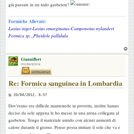
già passate in un nido gasbeton?
Formiche Allevate:
Lasius niger-Lasius emarginatus-Camponotus nylanderi
Formica sp._Pheidole pallidula
T
o
GianniBert
p
moderatore
Re: Formica sanguinea in Lombardia
M
20/04/2012, 6:57
e
Dov'erano era difficile mantenerle in provetta, inoltre hanno
s
deciso da sole appena le ho messe in una arena collegata al
s
gasbeton. Tengo il materiale umido con alcuni aumenti di
a
calore durante il giorno. Penso possa imitare il sole che va e
g