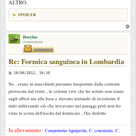
ALTRO:
o
SPOILER
T
o
Dorylus
p
moderatore
Re: Formica sanguinea in Lombardia
M
26/04/2012, 16:10
e
No , erano in mucchietti presumo trasportate dalla corrente
s
provocata dal vento , le colonie vive che ho notato non erano
s
sugli alberi ma alla base e stavano tentando di ricostruire il
a
nido utilizzando ciò che trovavano nei paraggi però non ho
g
visto la scena dell'uscita dal formicaio , l'ho dedotto
g
i
In allevamento
:
Camponotus ligniperda, C. cruentatus, C.
o