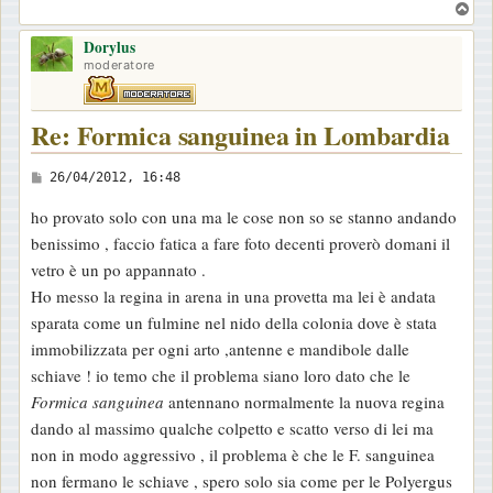
T
o
Dorylus
p
moderatore
Re: Formica sanguinea in Lombardia
M
26/04/2012, 16:48
e
ho provato solo con una ma le cose non so se stanno andando
s
benissimo , faccio fatica a fare foto decenti proverò domani il
s
vetro è un po appannato .
a
Ho messo la regina in arena in una provetta ma lei è andata
g
sparata come un fulmine nel nido della colonia dove è stata
g
immobilizzata per ogni arto ,antenne e mandibole dalle
i
schiave ! io temo che il problema siano loro dato che le
o
Formica sanguinea
antennano normalmente la nuova regina
dando al massimo qualche colpetto e scatto verso di lei ma
non in modo aggressivo , il problema è che le F. sanguinea
non fermano le schiave , spero solo sia come per le Polyergus