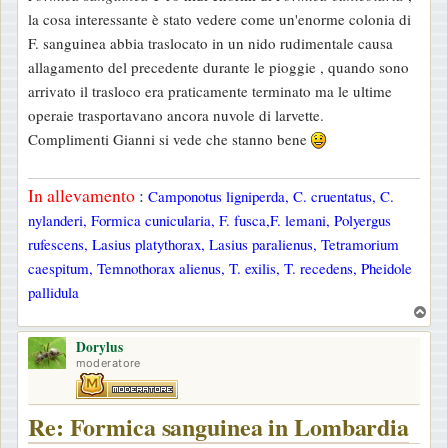
s
la cosa interessante è stato vedere come un'enorme colonia di
a
F. sanguinea abbia traslocato in un nido rudimentale causa
g
allagamento del precedente durante le pioggie , quando sono
g
arrivato il trasloco era praticamente terminato ma le ultime
i
operaie trasportavano ancora nuvole di larvette.
o
Complimenti Gianni si vede che stanno bene
In allevamento
:
Camponotus ligniperda, C. cruentatus, C.
nylanderi, Formica cunicularia, F. fusca,F. lemani, Polyergus
rufescens, Lasius platythorax, Lasius paralienus, Tetramorium
caespitum, Temnothorax alienus, T. exilis, T. recedens, Pheidole
pallidula
T
o
Dorylus
p
moderatore
Re: Formica sanguinea in Lombardia