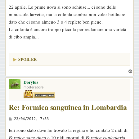
e
22 aprile. Le prime uova si sono schiuse... ci sono delle
s
minuscole larvette, ma la colonia sembra non voler bottinare,
s
dato che ci sono almeno 3 o 4 replete ben piene.
a
La colonia è ancora troppo piccola per reclamare una varietà
g
di cibo ampia...
g
i
o
SPOILER
T
o
Dorylus
p
moderatore
Re: Formica sanguinea in Lombardia
M
23/04/2012, 7:53
e
Ieri sono stato dove ho trovato la regina e ho contato 2 nidi di
s
Formica sanguinea
e 10 nidi enormi di
Formica cunicolaria
,