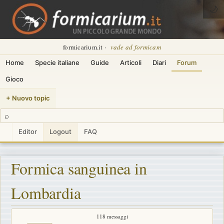
🌙
formicarium.it ·
vade ad formicam
Home
Specie italiane
Guide
Articoli
Diari
Forum
Gioco
+ Nuovo topic
⌕
Editor
Logout
FAQ
Formica sanguinea in
Lombardia
118 messaggi