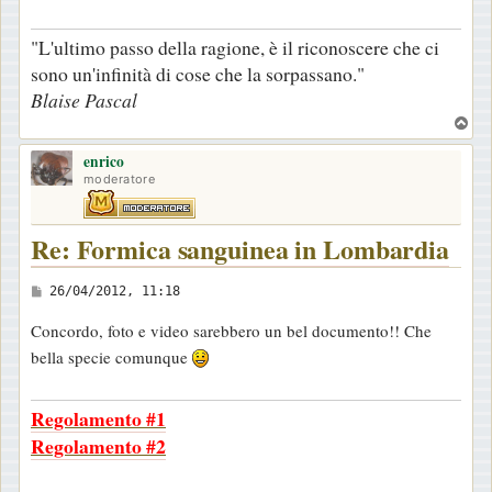
"L'ultimo passo della ragione, è il riconoscere che ci
sono un'infinità di cose che la sorpassano."
Blaise Pascal
T
o
enrico
p
moderatore
Re: Formica sanguinea in Lombardia
M
26/04/2012, 11:18
e
Concordo, foto e video sarebbero un bel documento!! Che
s
bella specie comunque
s
a
Regolamento #1
g
Regolamento #2
g
i