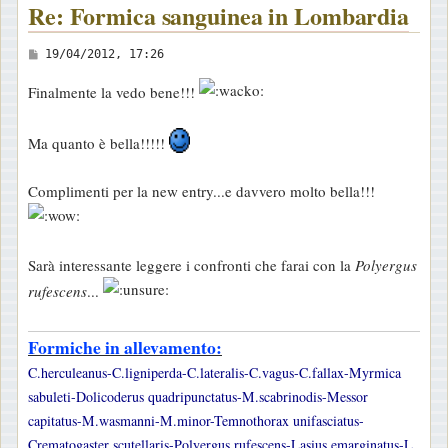
Re: Formica sanguinea in Lombardia
M
19/04/2012, 17:26
e
Finalmente la vedo bene!!!
s
s
Ma quanto è bella!!!!!
a
g
Complimenti per la new entry...e davvero molto bella!!!
g
i
o
Sarà interessante leggere i confronti che farai con la
Polyergus
rufescens
...
Formiche in allevamento:
C.herculeanus-C.ligniperda-C.lateralis-C.vagus-C.fallax-Myrmica
sabuleti-Dolicoderus quadripunctatus-M.scabrinodis-Messor
capitatus-M.wasmanni-M.minor-Temnothorax unifasciatus-
Crematogaster scutellaris-Polyergus rufescens-Lasius emarginatus-L.