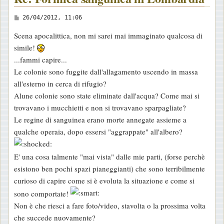
M
26/04/2012, 11:06
e
Scena apocalittica, non mi sarei mai immaginato qualcosa di
s
simile!
s
...fammi capire...
a
Le colonie sono fuggite dall'allagamento uscendo in massa
g
all'esterno in cerca di rifugio?
g
Alune colonie sono state eliminate dall'acqua? Come mai si
i
trovavano i mucchietti e non si trovavano sparpagliate?
o
Le regine di sanguinea erano morte annegate assieme a
qualche operaia, dopo essersi "aggrappate" all'albero?
E' una cosa talmente "mai vista" dalle mie parti, (forse perchè
esistono ben pochi spazi pianeggianti) che sono terribilmente
curioso di capire come si è evoluta la situazione e come si
sono comportate!
Non è che riesci a fare foto/video, stavolta o la prossima volta
che succede nuovamente?