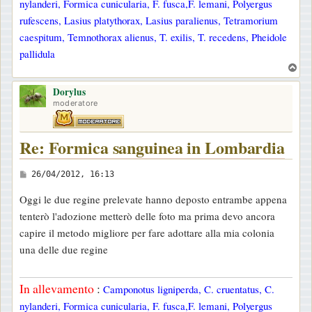
nylanderi, Formica cunicularia, F. fusca,F. lemani, Polyergus
rufescens, Lasius platythorax, Lasius paralienus, Tetramorium
caespitum, Temnothorax alienus, T. exilis, T. recedens, Pheidole
pallidula
T
o
Dorylus
p
moderatore
Re: Formica sanguinea in Lombardia
M
26/04/2012, 16:13
e
Oggi le due regine prelevate hanno deposto entrambe appena
s
tenterò l'adozione metterò delle foto ma prima devo ancora
s
capire il metodo migliore per fare adottare alla mia colonia
a
una delle due regine
g
g
In allevamento
:
Camponotus ligniperda, C. cruentatus, C.
i
nylanderi, Formica cunicularia, F. fusca,F. lemani, Polyergus
o