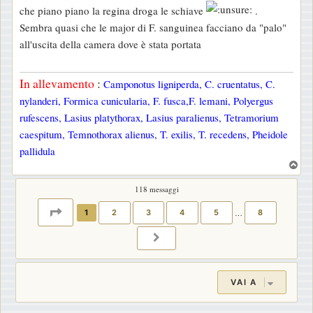
che piano piano la regina droga le schiave
.
Sembra quasi che le major di F. sanguinea facciano da "palo"
all'uscita della camera dove è stata portata
In allevamento
:
Camponotus ligniperda, C. cruentatus, C.
nylanderi, Formica cunicularia, F. fusca,F. lemani, Polyergus
rufescens, Lasius platythorax, Lasius paralienus, Tetramorium
caespitum, Temnothorax alienus, T. exilis, T. recedens, Pheidole
pallidula
T
o
118 messaggi
p
PAGINA
1
DI
8
1
2
3
4
5
…
8
PROSSIMO
VAI A