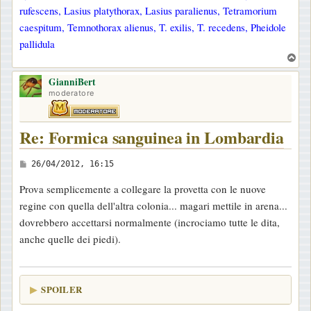
rufescens, Lasius platythorax, Lasius paralienus, Tetramorium
caespitum, Temnothorax alienus, T. exilis, T. recedens, Pheidole
pallidula
T
o
GianniBert
p
moderatore
Re: Formica sanguinea in Lombardia
M
26/04/2012, 16:15
e
Prova semplicemente a collegare la provetta con le nuove
s
regine con quella dell'altra colonia... magari mettile in arena...
s
dovrebbero accettarsi normalmente (incrociamo tutte le dita,
a
anche quelle dei piedi).
g
g
i
SPOILER
o