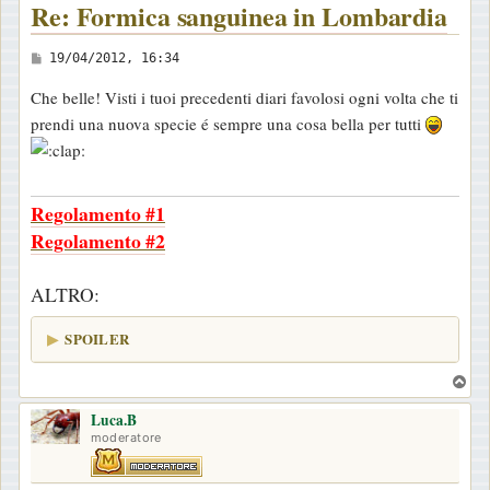
Re: Formica sanguinea in Lombardia
M
19/04/2012, 16:34
e
Che belle! Visti i tuoi precedenti diari favolosi ogni volta che ti
s
prendi una nuova specie é sempre una cosa bella per tutti
s
a
g
Regolamento #1
g
Regolamento #2
i
o
ALTRO:
SPOILER
T
o
Luca.B
p
moderatore