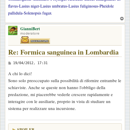
flavus-Lasius niger-Lasius umbratus-Lasius fuliginosus-Pheidole
pallidula-Solenopsis fugax
T
o
GianniBert
p
moderatore
Re: Formica sanguinea in Lombardia
M
19/04/2012, 17:31
e
A chi lo dici!
s
Sono solo preoccupato sulla possibilità di rifornire entrambe le
s
schiaviste. Anche se queste non hanno l'obbligo della
a
predazione, mi piacerebbe vederle crescere rapidamente e
g
interagire con le ausiliarie, proprio in vista di studiare un
g
sistema per realizzare una incursione.
i
o
SPOILER