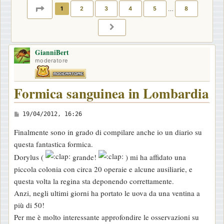
PAGINA
1
DI
8
1
2
3
4
5
…
8
PROSSIMO
GianniBert
moderatore
Formica sanguinea in Lombardia
M
19/04/2012, 16:26
e
Finalmente sono in grado di compilare anche io un diario su
s
questa fantastica formica.
s
Dorylus (
grande!
) mi ha affidato una
a
piccola colonia con circa 20 operaie e alcune ausiliarie, e
g
questa volta la regina sta deponendo correttamente.
g
Anzi, negli ultimi giorni ha portato le uova da una ventina a
i
più di 50!
o
Per me è molto interessante approfondire le osservazioni su