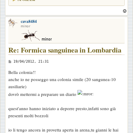
T
o
cava8484
p
minor
Re: Formica sanguinea in Lombardia
M
19/04/2012, 21:31
e
Bella colonia!!
s
anche io ne posseggo una colonia simile (20 sangunea-10
s
ausiliarie)
a
dovrò mettermi a preparare un diario
g
g
quest'anno hanno iniziato a deporre presto,infatti sono già
i
presenti molti bozzoli
o
io li tengo ancora in provetta aperta in arena,tu gianni le hai