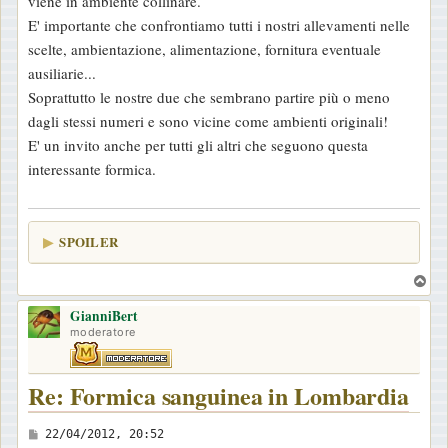
viene in ambiente collinare.
g
E' importante che confrontiamo tutti i nostri allevamenti nelle
i
scelte, ambientazione, alimentazione, fornitura eventuale
o
ausiliarie...
Soprattutto le nostre due che sembrano partire più o meno
dagli stessi numeri e sono vicine come ambienti originali!
E' un invito anche per tutti gli altri che seguono questa
interessante formica.
SPOILER
T
o
GianniBert
p
moderatore
Re: Formica sanguinea in Lombardia
M
22/04/2012, 20:52