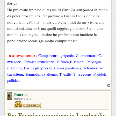
deriva .
Ho prelevato un paio di regine di
Formica sanguinea
in modo
da poter provare anzi far provare a Gianni l'adozione e la
poliginia in cattività , vi assicuro che i nidi da me visti erano
moltissimi almeno 8 ma quelli raggiungibili solo 3 e in uno
non ho visto regine , inoltre ho preferito non incidere la
popolazione locale già molto compromessa
In allevamento
:
Camponotus ligniperda, C. cruentatus, C.
nylanderi, Formica cunicularia, F. fusca,F. lemani, Polyergus
rufescens, Lasius platythorax, Lasius paralienus, Tetramorium
caespitum, Temnothorax alienus, T. exilis, T. recedens, Pheidole
pallidula
T
o
PomAnt
p
moderatore
Re: Formica sanguinea in Lombardia