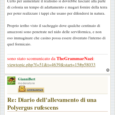
Certo per aumentare il realismo si dovrebbe lasciare alla parte
g
di colonia un tempo di adattamento e magari fornire della terra
g
per poter realizzare i tappi che usano per difendersi in natura.
i
o
Proprio ieriho visto il sacheggio dove qualche centinaio di
amazzoni sono penetrate nel nido delle serviformica, e non
oso immaginare che casino possa essere diventato l'interno di
quel formicaio.
TheGrammarNazi
sono stato scomunicato da
:
viewtopic.php?f=51&t=4639&start=15#p58033
T
o
GianniBert
p
moderatore
Re: Diario dell'allevamento di una
Polyergus rufescens