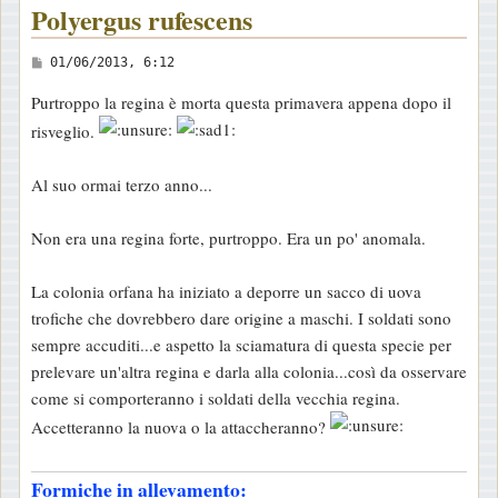
Polyergus rufescens
M
01/06/2013, 6:12
e
Purtroppo la regina è morta questa primavera appena dopo il
s
risveglio.
s
a
Al suo ormai terzo anno...
g
g
Non era una regina forte, purtroppo. Era un po' anomala.
i
o
La colonia orfana ha iniziato a deporre un sacco di uova
trofiche che dovrebbero dare origine a maschi. I soldati sono
sempre accuditi...e aspetto la sciamatura di questa specie per
prelevare un'altra regina e darla alla colonia...così da osservare
come si comporteranno i soldati della vecchia regina.
Accetteranno la nuova o la attaccheranno?
Formiche in allevamento: