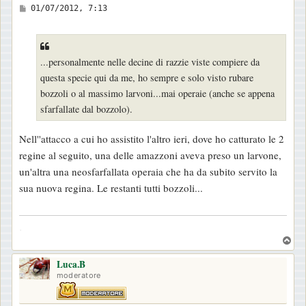
M
01/07/2012, 7:13
e
s
s
...personalmente nelle decine di razzie viste compiere da
a
questa specie qui da me, ho sempre e solo visto rubare
g
bozzoli o al massimo larvoni...mai operaie (anche se appena
g
sfarfallate dal bozzolo).
i
o
Nell''attacco a cui ho assistito l'altro ieri, dove ho catturato le 2
regine al seguito, una delle amazzoni aveva preso un larvone,
un'altra una neosfarfallata operaia che ha da subito servito la
sua nuova regina. Le restanti tutti bozzoli...
.
T
o
Luca.B
p
moderatore