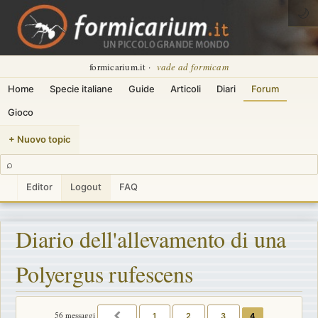
🌙
formicarium.it ·
vade ad formicam
Home
Specie italiane
Guide
Articoli
Diari
Forum
Gioco
+ Nuovo topic
⌕
Editor
Logout
FAQ
Diario dell'allevamento di una
Polyergus rufescens
56 messaggi
1
2
3
4
PRECEDENTE