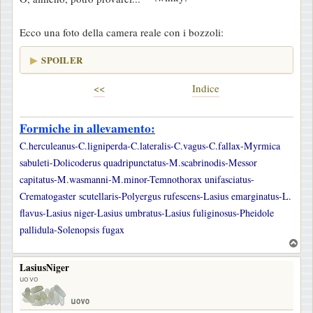
Ecco una foto della camera reale con i bozzoli:
SPOILER
<<
-------------------------
Indice
Formiche in allevamento:
C.herculeanus-C.ligniperda-C.lateralis-C.vagus-C.fallax-Myrmica
sabuleti-Dolicoderus quadripunctatus-M.scabrinodis-Messor
capitatus-M.wasmanni-M.minor-Temnothorax unifasciatus-
Crematogaster scutellaris-Polyergus rufescens-Lasius emarginatus-L.
flavus-Lasius niger-Lasius umbratus-Lasius fuliginosus-Pheidole
pallidula-Solenopsis fugax
T
o
LasiusNiger
p
uovo