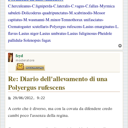
C.herculeanus-C.ligniperda-C.lateralis-C.vagus-C.fallax-Myrmica
sabuleti-Dolicoderus quadripunctatus-M.scabrinodis-Messor
capitatus-M.wasmanni-M.minor-Temnothorax unifasciatus-
Crematogaster scutellaris-Polyergus rufescens-Lasius emarginatus-L.
flavus-Lasius niger-Lasius umbratus-Lasius fuliginosus-Pheidole
pallidula-Solenopsis fugax
T
o
feyd
p
moderatore
Re: Diario dell'allevamento di una
Polyergus rufescens
M
29/06/2012, 9:22
e
A certo che è diverso, ma con la covata da difendere credo
s
cambi poco l'assenza della regina.
s
a