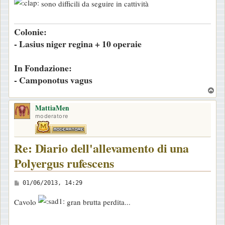
sono difficili da seguire in cattività
g
g
Colonie:
i
- Lasius niger regina + 10 operaie
o
In Fondazione:
- Camponotus vagus
T
o
MattiaMen
p
moderatore
Re: Diario dell'allevamento di una
Polyergus rufescens
M
01/06/2013, 14:29
e
Cavolo
gran brutta perdita...
s
s