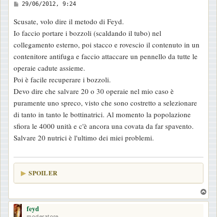
M
29/06/2012, 9:24
e
Scusate, volo dire il metodo di Feyd.
s
Io faccio portare i bozzoli (scaldando il tubo) nel
s
collegamento esterno, poi stacco e rovescio il contenuto in un
a
contenitore antifuga e faccio attaccare un pennello da tutte le
g
operaie cadute assieme.
g
Poi è facile recuperare i bozzoli.
i
Devo dire che salvare 20 o 30 operaie nel mio caso è
o
puramente uno spreco, visto che sono costretto a selezionare
di tanto in tanto le bottinatrici. Al momento la popolazione
sfiora le 4000 unità e c'è ancora una covata da far spavento.
Salvare 20 nutrici è l'ultimo dei miei problemi.
SPOILER
T
o
feyd
p
moderatore