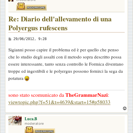
Re: Diario dell'allevamento di una
Polyergus rufescens
M
29/06/2012, 9:28
e
Sigianni posso capire il problema ed è per quello che penso
s
che lo studio degli assalti con il metodo sopra descritto possa
s
essere interessante, tanto senza controllo le Formica diventano
a
troppe ed ingestibili e le polyergus possono fornirci la sega da
g
potatura
g
i
TheGrammarNazi
sono stato scomunicato da
:
o
viewtopic.php?f=51&t=4639&start=15#p58033
T
o
Luca.B
p
moderatore