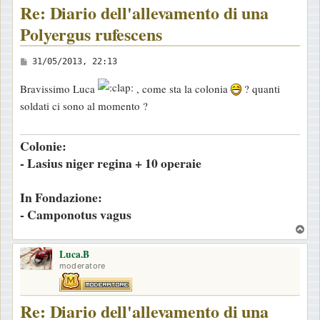
Re: Diario dell'allevamento di una
Polyergus rufescens
M
31/05/2013, 22:13
e
Bravissimo Luca
, come sta la colonia
? quanti
s
soldati ci sono al momento ?
s
a
Colonie:
g
- Lasius niger regina + 10 operaie
g
i
In Fondazione:
o
- Camponotus vagus
T
o
Luca.B
p
moderatore
Re: Diario dell'allevamento di una