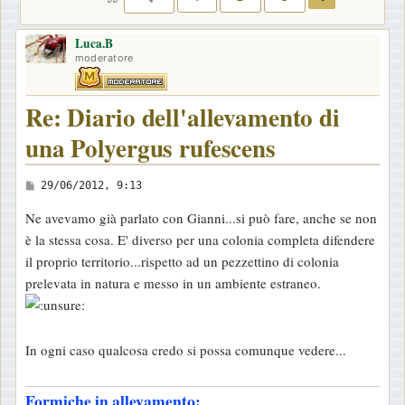
Luca.B
moderatore
Re: Diario dell'allevamento di
una Polyergus rufescens
M
29/06/2012, 9:13
e
Ne avevamo già parlato con Gianni...si può fare, anche se non
s
è la stessa cosa. E' diverso per una colonia completa difendere
s
il proprio territorio...rispetto ad un pezzettino di colonia
a
prelevata in natura e messo in un ambiente estraneo.
g
g
i
In ogni caso qualcosa credo si possa comunque vedere...
o
Formiche in allevamento: