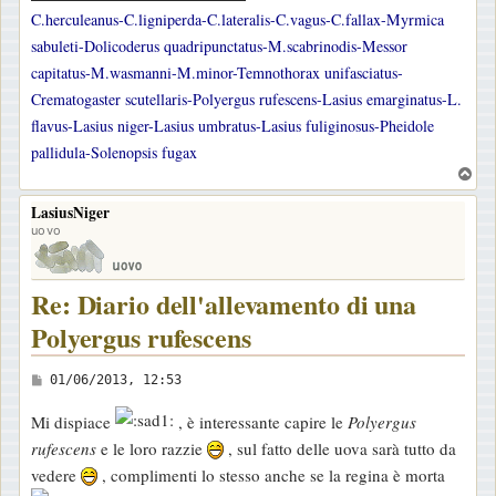
C.herculeanus-C.ligniperda-C.lateralis-C.vagus-C.fallax-Myrmica
sabuleti-Dolicoderus quadripunctatus-M.scabrinodis-Messor
capitatus-M.wasmanni-M.minor-Temnothorax unifasciatus-
Crematogaster scutellaris-Polyergus rufescens-Lasius emarginatus-L.
flavus-Lasius niger-Lasius umbratus-Lasius fuliginosus-Pheidole
pallidula-Solenopsis fugax
T
o
LasiusNiger
p
uovo
Re: Diario dell'allevamento di una
Polyergus rufescens
M
01/06/2013, 12:53
e
Mi dispiace
, è interessante capire le
Polyergus
s
rufescens
e le loro razzie
, sul fatto delle uova sarà tutto da
s
vedere
, complimenti lo stesso anche se la regina è morta
a