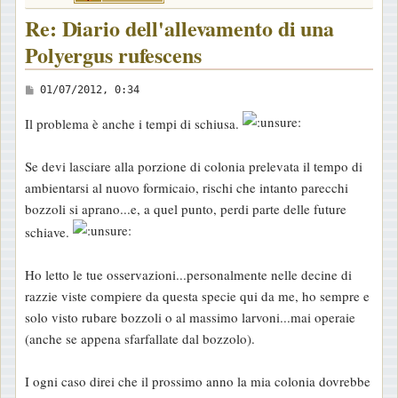
Re: Diario dell'allevamento di una
Polyergus rufescens
M
01/07/2012, 0:34
e
Il problema è anche i tempi di schiusa.
s
s
Se devi lasciare alla porzione di colonia prelevata il tempo di
a
ambientarsi al nuovo formicaio, rischi che intanto parecchi
g
bozzoli si aprano...e, a quel punto, perdi parte delle future
g
schiave.
i
o
Ho letto le tue osservazioni...personalmente nelle decine di
razzie viste compiere da questa specie qui da me, ho sempre e
solo visto rubare bozzoli o al massimo larvoni...mai operaie
(anche se appena sfarfallate dal bozzolo).
I ogni caso direi che il prossimo anno la mia colonia dovrebbe