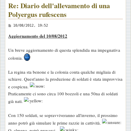
Re: Diario dell'allevamento di una
Polyergus rufescens
M
10/08/2012, 19:52
e
Aggiornamento del 10/08/2012
s
s
Un breve aggiornamento di questa splendida ma impegnativa
a
colonia.
g
g
La regina sta benone e la colonia conta qualche migliaia di
i
schiave. Quest'anno la produzione di soldati è stata improvvisa
o
e cospicua.
Praticamente ci sono circa 100 bozzoli e una 50na di soldati
già nati.
Con 150 soldati, se sopravviveranno all'inverno, il prossimo
anno potrò già simulare le prime razzie in cattività.
O, almeno, potrò provarci...