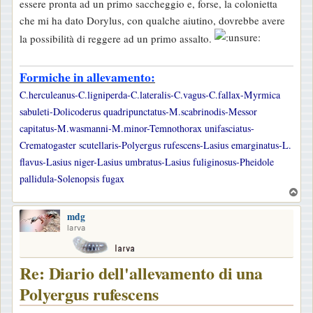
essere pronta ad un primo saccheggio e, forse, la colonietta
che mi ha dato Dorylus, con qualche aiutino, dovrebbe avere
la possibilità di reggere ad un primo assalto.
Formiche in allevamento:
C.herculeanus-C.ligniperda-C.lateralis-C.vagus-C.fallax-Myrmica
sabuleti-Dolicoderus quadripunctatus-M.scabrinodis-Messor
capitatus-M.wasmanni-M.minor-Temnothorax unifasciatus-
Crematogaster scutellaris-Polyergus rufescens-Lasius emarginatus-L.
flavus-Lasius niger-Lasius umbratus-Lasius fuliginosus-Pheidole
pallidula-Solenopsis fugax
T
o
mdg
p
larva
Re: Diario dell'allevamento di una
Polyergus rufescens