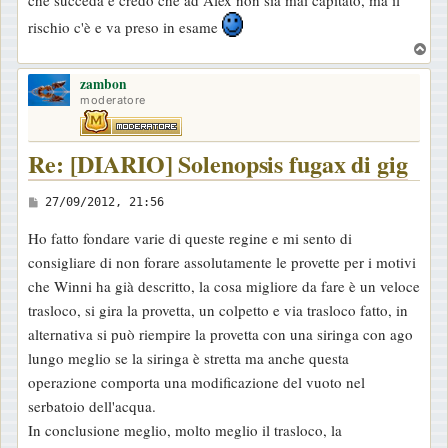
che succeda e credo che ad Alex non sia mai capitato, ma il
rischio c'è e va preso in esame
T
o
zambon
p
moderatore
Re: [DIARIO] Solenopsis fugax di gig
M
27/09/2012, 21:56
e
Ho fatto fondare varie di queste regine e mi sento di
s
consigliare di non forare assolutamente le provette per i motivi
s
che Winni ha già descritto, la cosa migliore da fare è un veloce
a
trasloco, si gira la provetta, un colpetto e via trasloco fatto, in
g
alternativa si può riempire la provetta con una siringa con ago
g
lungo meglio se la siringa è stretta ma anche questa
i
operazione comporta una modificazione del vuoto nel
o
serbatoio dell'acqua.
In conclusione meglio, molto meglio il trasloco, la