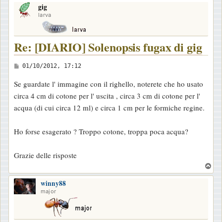
gig
p
larva
Re: [DIARIO] Solenopsis fugax di gig
M
01/10/2012, 17:12
e
Se guardate l' immagine con il righello, noterete che ho usato
s
circa 4 cm di cotone per l' uscita , circa 3 cm di cotone per l'
s
acqua (di cui circa 12 ml) e circa 1 cm per le formiche regine.
a
g
Ho forse esagerato ? Troppo cotone, troppa poca acqua?
g
i
Grazie delle risposte
o
T
o
winny88
p
major