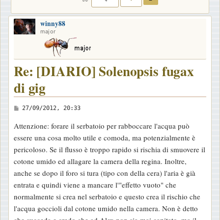
winny88
major
Re: [DIARIO] Solenopsis fugax
di gig
M
27/09/2012, 20:33
e
Attenzione: forare il serbatoio per rabboccare l'acqua può
s
essere una cosa molto utile e comoda, ma potenzialmente è
s
pericoloso. Se il flusso è troppo rapido si rischia di smuovere il
a
cotone umido ed allagare la camera della regina. Inoltre,
g
anche se dopo il foro si tura (tipo con della cera) l'aria è già
g
entrata e quindi viene a mancare l'"effetto vuoto" che
i
normalmente si crea nel serbatoio e questo crea il rischio che
o
l'acqua goccioli dal cotone umido nella camera. Non è detto