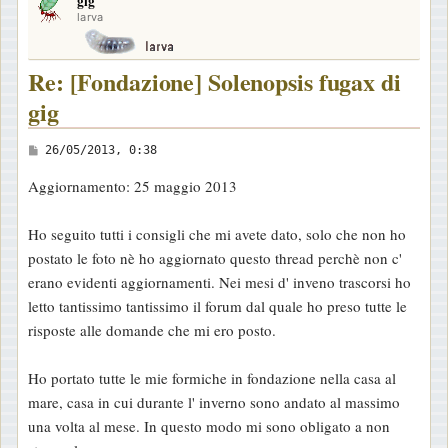
gig
p
larva
Re: [Fondazione] Solenopsis fugax di
gig
M
26/05/2013, 0:38
e
Aggiornamento: 25 maggio 2013
s
s
Ho seguito tutti i consigli che mi avete dato, solo che non ho
a
postato le foto nè ho aggiornato questo thread perchè non c'
g
erano evidenti aggiornamenti. Nei mesi d' inveno trascorsi ho
g
letto tantissimo tantissimo il forum dal quale ho preso tutte le
i
risposte alle domande che mi ero posto.
o
Ho portato tutte le mie formiche in fondazione nella casa al
mare, casa in cui durante l' inverno sono andato al massimo
una volta al mese. In questo modo mi sono obligato a non