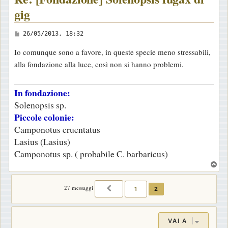
gig
M
26/05/2013, 18:32
e
Io comunque sono a favore, in queste specie meno stressabili,
s
alla fondazione alla luce, così non si hanno problemi.
s
a
In fondazione:
g
Solenopsis sp.
g
Piccole colonie:
i
Camponotus cruentatus
o
Lasius (Lasius)
Camponotus sp. ( probabile C. barbaricus)
T
o
p
27 messaggi
1
2
PRECEDENTE
VAI A