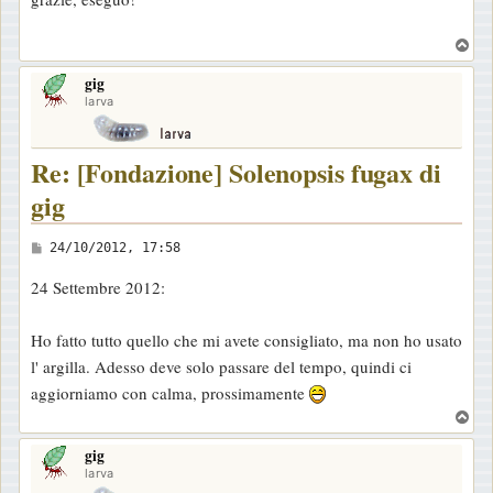
s
s
T
a
o
gig
p
g
larva
g
i
Re: [Fondazione] Solenopsis fugax di
o
gig
M
24/10/2012, 17:58
e
24 Settembre 2012:
s
s
Ho fatto tutto quello che mi avete consigliato, ma non ho usato
a
l' argilla. Adesso deve solo passare del tempo, quindi ci
g
aggiorniamo con calma, prossimamente
g
T
i
o
o
gig
p
larva