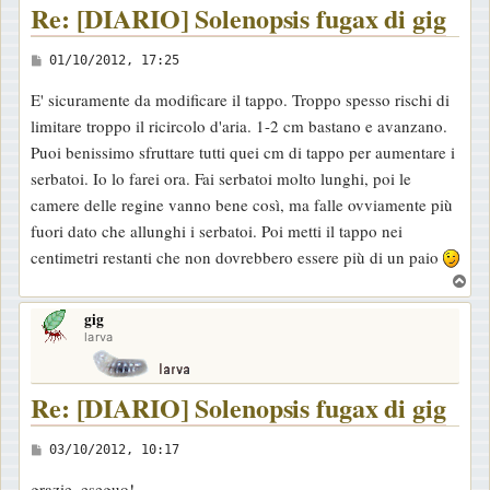
Re: [DIARIO] Solenopsis fugax di gig
M
01/10/2012, 17:25
e
E' sicuramente da modificare il tappo. Troppo spesso rischi di
s
limitare troppo il ricircolo d'aria. 1-2 cm bastano e avanzano.
s
Puoi benissimo sfruttare tutti quei cm di tappo per aumentare i
a
serbatoi. Io lo farei ora. Fai serbatoi molto lunghi, poi le
g
camere delle regine vanno bene così, ma falle ovviamente più
g
fuori dato che allunghi i serbatoi. Poi metti il tappo nei
i
centimetri restanti che non dovrebbero essere più di un paio
o
T
o
gig
p
larva
Re: [DIARIO] Solenopsis fugax di gig
M
03/10/2012, 10:17
e
grazie, eseguo!