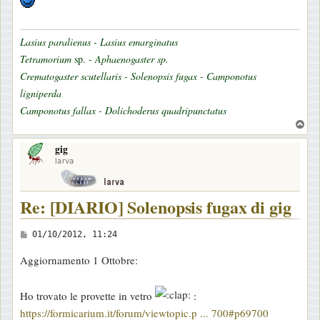
Lasius paralienus - Lasius emarginatus
Tetramorium
sp. -
Aphaenogaster sp.
Crematogaster scutellaris - Solenopsis fugax - Camponotus
ligniperda
Camponotus fallax - Dolichoderus quadripunctatus
T
o
gig
p
larva
Re: [DIARIO] Solenopsis fugax di gig
M
01/10/2012, 11:24
e
Aggiornamento 1 Ottobre:
s
s
Ho trovato le provette in vetro
:
a
https://formicarium.it/forum/viewtopic.p ... 700#p69700
g