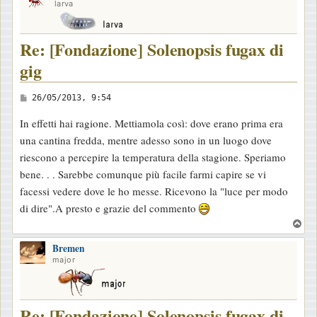
larva
Re: [Fondazione] Solenopsis fugax di
gig
M
26/05/2013, 9:54
e
In effetti hai ragione. Mettiamola così: dove erano prima era
s
una cantina fredda, mentre adesso sono in un luogo dove
s
riescono a percepire la temperatura della stagione. Speriamo
a
bene. . . Sarebbe comunque più facile farmi capire se vi
g
facessi vedere dove le ho messe. Ricevono la "luce per modo
g
di dire".A presto e grazie del commento
i
T
o
o
Bremen
p
major
Re: [Fondazione] Solenopsis fugax di