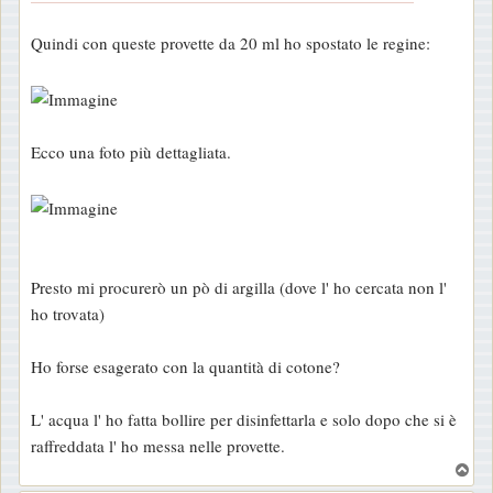
g
Quindi con queste provette da 20 ml ho spostato le regine:
i
o
Ecco una foto più dettagliata.
Presto mi procurerò un pò di argilla (dove l' ho cercata non l'
ho trovata)
Ho forse esagerato con la quantità di cotone?
L' acqua l' ho fatta bollire per disinfettarla e solo dopo che si è
raffreddata l' ho messa nelle provette.
T
o