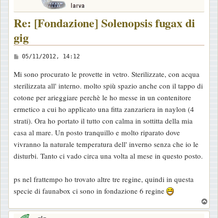
Re: [Fondazione] Solenopsis fugax di
gig
M
05/11/2012, 14:12
e
Mi sono procurato le provette in vetro. Sterilizzate, con acqua
s
sterilizzata all' interno. molto spiù spazio anche con il tappo di
s
cotone per arieggiare perchè le ho messe in un contenitore
a
ermetico a cui ho applicato una fitta zanzariera in naylon (4
g
strati). Ora ho portato il tutto con calma in sottitta della mia
g
casa al mare. Un posto tranquillo e molto riparato dove
i
vivranno la naturale temperatura dell' inverno senza che io le
o
disturbi. Tanto ci vado circa una volta al mese in questo posto.
ps nel frattempo ho trovato altre tre regine, quindi in questa
specie di faunabox ci sono in fondazione 6 regine
T
o