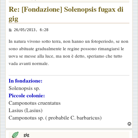
Re: [Fondazione] Solenopsis fugax di
gig
M
26/05/2013, 6:28
e
In natura vivono sotto terra, non hanno un fotoperiodo, se non
s
sono abituate gradualmente le regine possono rimangiarsi le
s
uova se messe alla luce, ma non è detto, speriamo che tutto
a
vada avanti normale.
g
g
In fondazione:
i
Solenopsis sp.
o
Piccole colonie:
Camponotus cruentatus
Lasius (Lasius)
Camponotus sp. ( probabile C. barbaricus)
T
o
gig
p