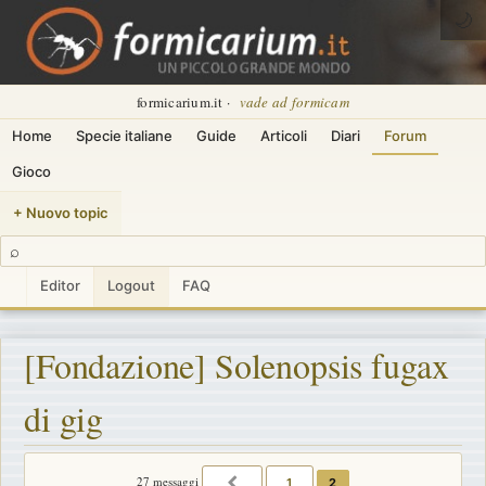
🌙
formicarium.it ·
vade ad formicam
Home
Specie italiane
Guide
Articoli
Diari
Forum
Gioco
+ Nuovo topic
⌕
Editor
Logout
FAQ
[Fondazione] Solenopsis fugax
di gig
27 messaggi
1
2
PRECEDENTE