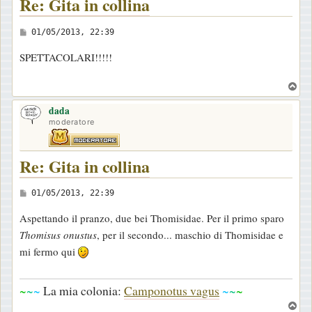
Re: Gita in collina
M
01/05/2013, 22:39
e
SPETTACOLARI!!!!!
s
s
T
a
o
dada
p
g
moderatore
g
i
Re: Gita in collina
o
M
01/05/2013, 22:39
e
Aspettando il pranzo, due bei Thomisidae. Per il primo sparo
s
Thomisus onustus
, per il secondo... maschio di Thomisidae e
s
mi fermo qui
a
g
~
~
~
La mia colonia:
Camponotus vagus
~
~
~
g
T
i