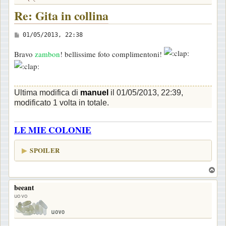
Re: Gita in collina
M
01/05/2013, 22:38
e
Bravo
zambon
! bellissime foto complimentoni!
s
s
a
Ultima modifica di
manuel
il 01/05/2013, 22:39,
g
modificato 1 volta in totale.
g
i
LE MIE COLONIE
o
SPOILER
T
o
beeant
p
uovo