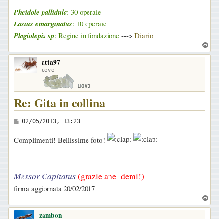
Pheidole pallidula
: 30 operaie
g
Lasius emarginatus
: 10 operaie
i
Plagiolepis sp
: Regine in fondazione
--->
Diario
o
T
o
atta97
p
uovo
Re: Gita in collina
M
02/05/2013, 13:23
e
Complimenti! Bellissime foto!
s
s
a
Messor Capitatus
(grazie ane_demi!)
g
firma aggiornata 20/02/2017
g
T
i
o
o
zambon
p