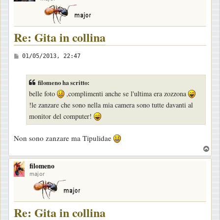
o
Re: Gita in collina
M
01/05/2013, 22:47
e
s
filomeno ha scritto:
s
belle foto
,complimenti anche se l'ultima era zozzona
a
!le zanzare che sono nella mia camera sono tutte davanti al
g
monitor del computer!
g
i
Non sono zanzare ma Tipulidae
o
T
o
filomeno
p
major
Re: Gita in collina