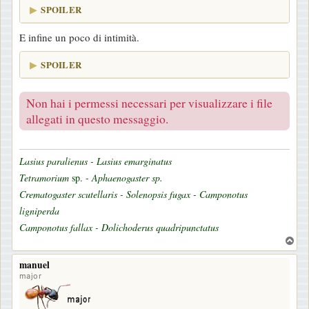
SPOILER
E infine un poco di intimità.
SPOILER
Non hai i permessi necessari per visualizzare i file
allegati in questo messaggio.
Lasius paralienus - Lasius emarginatus
Tetramorium
sp. -
Aphaenogaster sp.
Crematogaster scutellaris - Solenopsis fugax - Camponotus
ligniperda
Camponotus fallax - Dolichoderus quadripunctatus
T
o
manuel
p
major