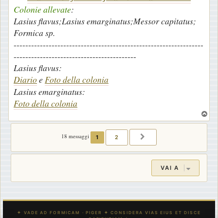
Colonie allevate
:
i
Lasius flavus;Lasius emarginatus;Messor capitatus;
o
Formica sp.
-----------------------------------------------------------------
------------------------------------------
Lasius flavus:
Diario
e
Foto della colonia
Lasius emarginatus:
Foto della colonia
T
o
p
18 messaggi
1
2
PROSSIMO
VAI A