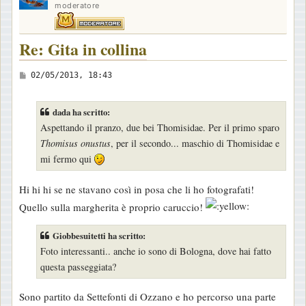
moderatore
Re: Gita in collina
M
02/05/2013, 18:43
e
s
dada ha scritto:
s
Aspettando il pranzo, due bei Thomisidae. Per il primo sparo
a
Thomisus onustus
, per il secondo... maschio di Thomisidae e
g
mi fermo qui
g
i
Hi hi hi se ne stavano così in posa che li ho fotografati!
o
Quello sulla margherita è proprio caruccio!
Giobbesuitetti ha scritto:
Foto interessanti.. anche io sono di Bologna, dove hai fatto
questa passeggiata?
Sono partito da Settefonti di Ozzano e ho percorso una parte