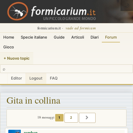
🌙
formicarium.it ·
vade ad formicam
Home
Specie italiane
Guide
Articoli
Diari
Forum
Gioco
+ Nuovo topic
⌕
Editor
Logout
FAQ
Gita in collina
18 messaggi
1
2
PROSSIMO
zambon