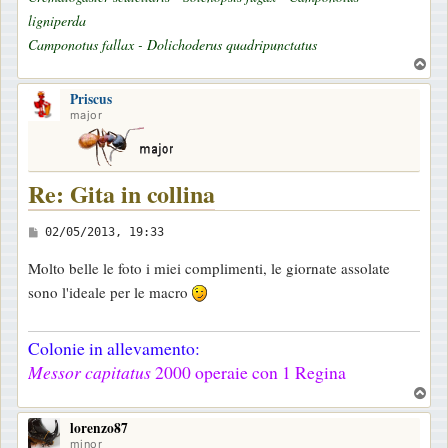
ligniperda
Camponotus fallax - Dolichoderus quadripunctatus
T
o
Priscus
p
major
Re: Gita in collina
M
02/05/2013, 19:33
e
Molto belle le foto i miei complimenti, le giornate assolate
s
sono l'ideale per le macro
s
a
Colonie in allevamento:
g
Messor capitatus
2000 operaie con 1 Regina
g
T
i
o
o
lorenzo87
p
minor