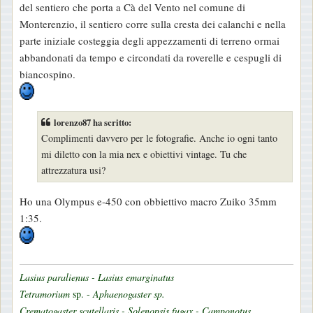
del sentiero che porta a Cà del Vento nel comune di
Monterenzio, il sentiero corre sulla cresta dei calanchi e nella
parte iniziale costeggia degli appezzamenti di terreno ormai
abbandonati da tempo e circondati da roverelle e cespugli di
biancospino.
lorenzo87 ha scritto:
Complimenti davvero per le fotografie. Anche io ogni tanto
mi diletto con la mia nex e obiettivi vintage. Tu che
attrezzatura usi?
Ho una Olympus e-450 con obbiettivo macro Zuiko 35mm
1:35.
Lasius paralienus - Lasius emarginatus
Tetramorium
sp. -
Aphaenogaster sp.
Crematogaster scutellaris - Solenopsis fugax - Camponotus