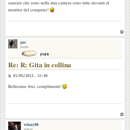
zanzare che sono nella mia camera sono tutte davanti al
s
monitor del computer!
a
g
.
g
T
i
o
o
gas
p
pupa
Re: R: Gita in collina
M
01/05/2013, 22:46
e
Bellissime foto, complimenti!
s
s
a
.
g
T
g
o
i
winny88
p
major