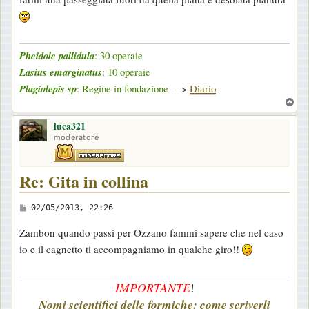
Pheidole pallidula
: 30 operaie
Lasius emarginatus
: 10 operaie
Plagiolepis sp
: Regine in fondazione
--->
Diario
T
o
luca321
p
moderatore
Re: Gita in collina
M
02/05/2013, 22:26
e
Zambon quando passi per Ozzano fammi sapere che nel caso
s
io e il cagnetto ti accompagniamo in qualche giro!!
s
a
IMPORTANTE
!
g
Nomi scientifici delle formiche: come scriverli
g