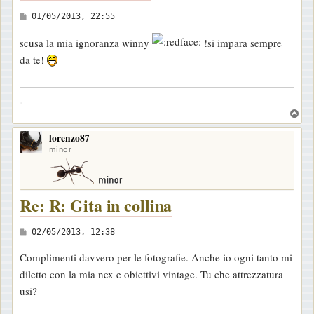
M
01/05/2013, 22:55
e
scusa la mia ignoranza winny
!si impara sempre
s
da te!
s
a
.
g
T
g
o
i
lorenzo87
p
o
minor
Re: R: Gita in collina
M
02/05/2013, 12:38
e
Complimenti davvero per le fotografie. Anche io ogni tanto mi
s
diletto con la mia nex e obiettivi vintage. Tu che attrezzatura
s
usi?
a
g