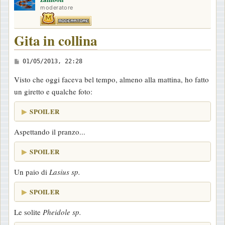
moderatore
Gita in collina
M
01/05/2013, 22:28
e
Visto che oggi faceva bel tempo, almeno alla mattina, ho fatto
s
un giretto e qualche foto:
s
a
SPOILER
g
Aspettando il pranzo...
g
i
SPOILER
o
Un paio di
Lasius sp.
SPOILER
Le solite
Pheidole sp.