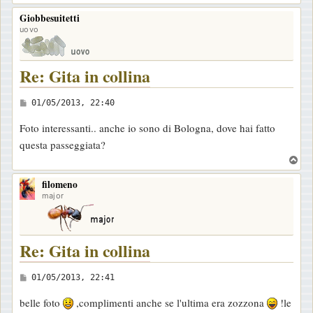
o
o
Giobbesuitetti
p
uovo
Re: Gita in collina
M
01/05/2013, 22:40
e
Foto interessanti.. anche io sono di Bologna, dove hai fatto
s
questa passeggiata?
s
T
a
o
g
filomeno
p
major
g
i
o
Re: Gita in collina
M
01/05/2013, 22:41
e
belle foto
,complimenti anche se l'ultima era zozzona
!le
s