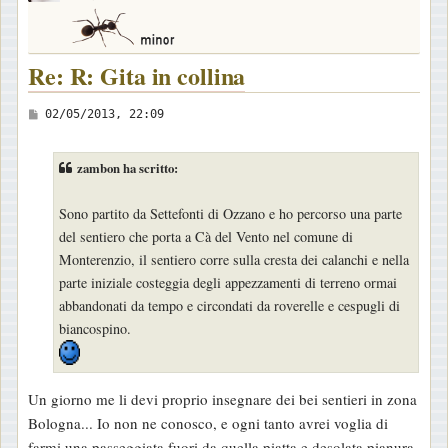
Re: R: Gita in collina
M
02/05/2013, 22:09
e
s
zambon ha scritto:
s
a
Sono partito da Settefonti di Ozzano e ho percorso una parte
g
del sentiero che porta a Cà del Vento nel comune di
g
Monterenzio, il sentiero corre sulla cresta dei calanchi e nella
i
parte iniziale costeggia degli appezzamenti di terreno ormai
o
abbandonati da tempo e circondati da roverelle e cespugli di
biancospino.
Un giorno me li devi proprio insegnare dei bei sentieri in zona
Bologna... Io non ne conosco, e ogni tanto avrei voglia di
farmi una passeggiata fuori da quella piatta e desolata pianura