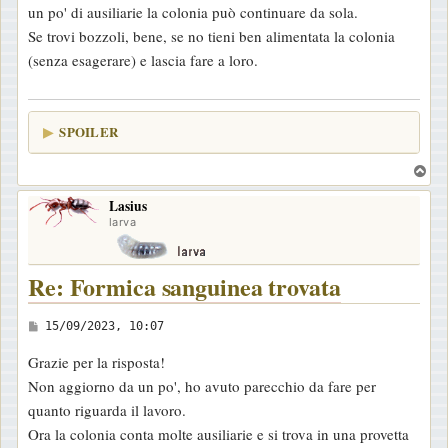
un po' di ausiliarie la colonia può continuare da sola.
s
Se trovi bozzoli, bene, se no tieni ben alimentata la colonia
a
(senza esagerare) e lascia fare a loro.
g
g
i
SPOILER
o
T
o
Lasius
p
larva
Re: Formica sanguinea trovata
M
15/09/2023, 10:07
e
Grazie per la risposta!
s
Non aggiorno da un po', ho avuto parecchio da fare per
s
quanto riguarda il lavoro.
a
Ora la colonia conta molte ausiliarie e si trova in una provetta
g