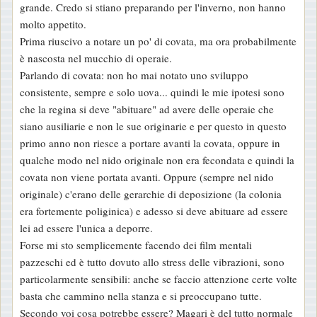
grande. Credo si stiano preparando per l'inverno, non hanno
g
molto appetito.
i
Prima riuscivo a notare un po' di covata, ma ora probabilmente
o
è nascosta nel mucchio di operaie.
Parlando di covata: non ho mai notato uno sviluppo
consistente, sempre e solo uova... quindi le mie ipotesi sono
che la regina si deve "abituare" ad avere delle operaie che
siano ausiliarie e non le sue originarie e per questo in questo
primo anno non riesce a portare avanti la covata, oppure in
qualche modo nel nido originale non era fecondata e quindi la
covata non viene portata avanti. Oppure (sempre nel nido
originale) c'erano delle gerarchie di deposizione (la colonia
era fortemente poliginica) e adesso si deve abituare ad essere
lei ad essere l'unica a deporre.
Forse mi sto semplicemente facendo dei film mentali
pazzeschi ed è tutto dovuto allo stress delle vibrazioni, sono
particolarmente sensibili: anche se faccio attenzione certe volte
basta che cammino nella stanza e si preoccupano tutte.
Secondo voi cosa potrebbe essere? Magari è del tutto normale