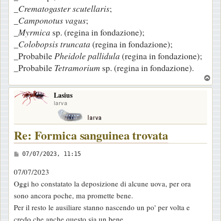
_
Crematogaster scutellaris
;
_
Camponotus vagus
;
_
Myrmica
sp. (regina in fondazione);
_
Colobopsis truncata
(regina in fondazione);
_Probabile
Pheidole pallidula
(regina in fondazione);
_Probabile
Tetramorium
sp. (regina in fondazione).
T
o
Lasius
p
larva
Re: Formica sanguinea trovata
M
07/07/2023, 11:15
e
07/07/2023
s
Oggi ho constatato la deposizione di alcune uova, per ora
s
sono ancora poche, ma promette bene.
a
Per il resto le ausiliare stanno nascendo un po' per volta e
g
credo che anche questo sia un bene.