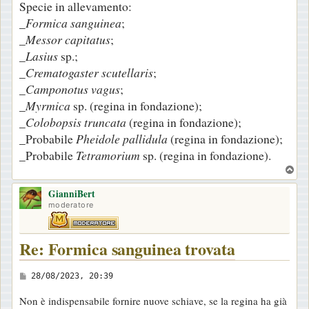
Specie in allevamento:
_
Formica sanguinea
;
_
Messor capitatus
;
_
Lasius
sp.;
_
Crematogaster scutellaris
;
_
Camponotus vagus
;
_
Myrmica
sp. (regina in fondazione);
_
Colobopsis truncata
(regina in fondazione);
_Probabile
Pheidole pallidula
(regina in fondazione);
_Probabile
Tetramorium
sp. (regina in fondazione).
T
o
GianniBert
p
moderatore
Re: Formica sanguinea trovata
M
28/08/2023, 20:39
e
Non è indispensabile fornire nuove schiave, se la regina ha già
s