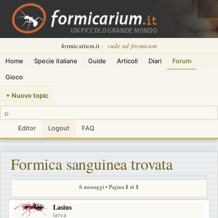
🌙
formicarium.it ·
vade ad formicam
Home
Specie italiane
Guide
Articoli
Diari
Forum
Gioco
+ Nuovo topic
⌕
Editor
Logout
FAQ
Formica sanguinea trovata
6 messaggi • Pagina
1
di
1
Lasius
larva