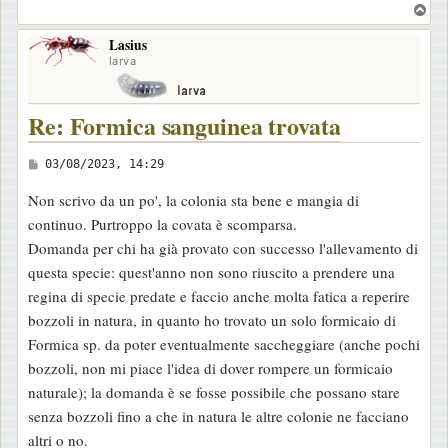
T
o
Lasius
p
larva
Re: Formica sanguinea trovata
M
03/08/2023, 14:29
e
Non scrivo da un po', la colonia sta bene e mangia di
s
continuo. Purtroppo la covata è scomparsa.
s
Domanda per chi ha già provato con successo l'allevamento di
a
questa specie: quest'anno non sono riuscito a prendere una
g
regina di specie predate e faccio anche molta fatica a reperire
g
bozzoli in natura, in quanto ho trovato un solo formicaio di
i
Formica sp. da poter eventualmente saccheggiare (anche pochi
o
bozzoli, non mi piace l'idea di dover rompere un formicaio
naturale); la domanda è se fosse possibile che possano stare
senza bozzoli fino a che in natura le altre colonie ne facciano
altri o no.