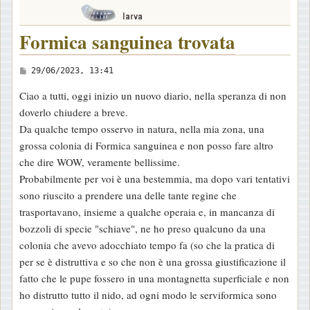
Formica sanguinea trovata
M
29/06/2023, 13:41
e
Ciao a tutti, oggi inizio un nuovo diario, nella speranza di non
s
doverlo chiudere a breve.
s
Da qualche tempo osservo in natura, nella mia zona, una
a
grossa colonia di Formica sanguinea e non posso fare altro
g
che dire WOW, veramente bellissime.
g
Probabilmente per voi è una bestemmia, ma dopo vari tentativi
i
sono riuscito a prendere una delle tante regine che
o
trasportavano, insieme a qualche operaia e, in mancanza di
bozzoli di specie "schiave", ne ho preso qualcuno da una
colonia che avevo adocchiato tempo fa (so che la pratica di
per se è distruttiva e so che non è una grossa giustificazione il
fatto che le pupe fossero in una montagnetta superficiale e non
ho distrutto tutto il nido, ad ogni modo le serviformica sono