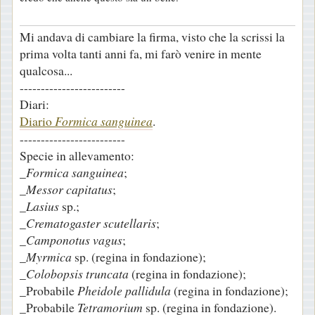
g
i
Mi andava di cambiare la firma, visto che la scrissi la
o
prima volta tanti anni fa, mi farò venire in mente
qualcosa...
-------------------------
Diari:
Diario
Formica sanguinea
.
-------------------------
Specie in allevamento:
_
Formica sanguinea
;
_
Messor capitatus
;
_
Lasius
sp.;
_
Crematogaster scutellaris
;
_
Camponotus vagus
;
_
Myrmica
sp. (regina in fondazione);
_
Colobopsis truncata
(regina in fondazione);
_Probabile
Pheidole pallidula
(regina in fondazione);
_Probabile
Tetramorium
sp. (regina in fondazione).