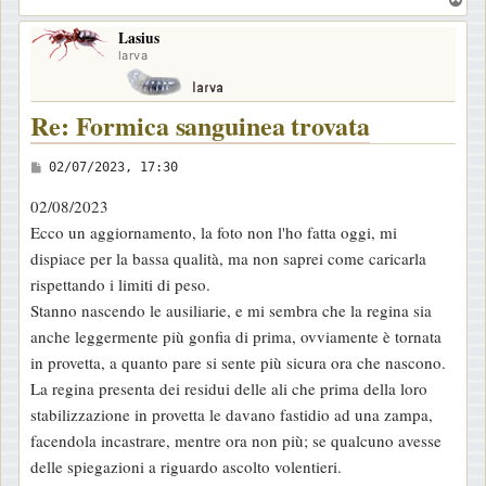
o
Lasius
p
larva
Re: Formica sanguinea trovata
M
02/07/2023, 17:30
e
02/08/2023
s
Ecco un aggiornamento, la foto non l'ho fatta oggi, mi
s
dispiace per la bassa qualità, ma non saprei come caricarla
a
rispettando i limiti di peso.
g
Stanno nascendo le ausiliarie, e mi sembra che la regina sia
g
anche leggermente più gonfia di prima, ovviamente è tornata
i
in provetta, a quanto pare si sente più sicura ora che nascono.
o
La regina presenta dei residui delle ali che prima della loro
stabilizzazione in provetta le davano fastidio ad una zampa,
facendola incastrare, mentre ora non più; se qualcuno avesse
delle spiegazioni a riguardo ascolto volentieri.