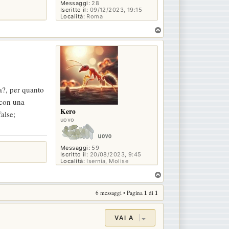
Messaggi:
28
Iscritto il:
09/12/2023, 19:15
Località:
Roma
T
o
p
a?, per quanto
 con una
Kero
alse;
uovo
Messaggi:
59
Iscritto il:
20/08/2023, 9:45
Località:
Isernia, Molise
T
o
6 messaggi • Pagina
1
di
1
p
VAI A