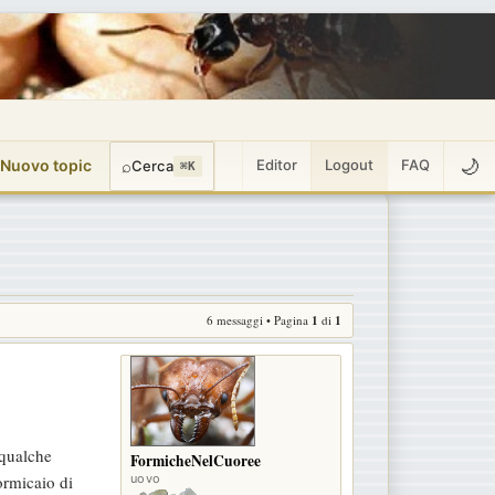
🌙
 Nuovo topic
⌕
Editor
Logout
FAQ
Cerca
⌘K
6 messaggi • Pagina
1
di
1
 qualche
FormicheNelCuoree
uovo
ormicaio di