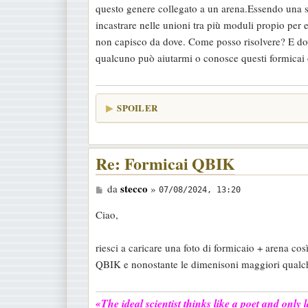
questo genere collegato a un arena.Essendo una sp
a
incastrare nelle unioni tra più moduli propio per 
g
non capisco da dove. Come posso risolvere? E dov
g
qualcuno può aiutarmi o conosce questi formicai o
i
o
SPOILER
Re: Formicai QBIK
M
stecco
da
»
07/08/2024, 13:20
e
Ciao,
s
s
riesci a caricare una foto di formicaio + arena co
a
QBIK e nonostante le dimenisoni maggiori qualche 
g
g
«The ideal scientist thinks like a poet and only
i