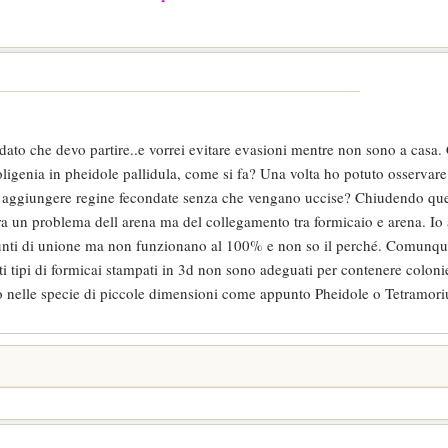
 dato che devo partire..e vorrei evitare evasioni mentre non sono a cas
ligenia in pheidole pallidula, come si fa? Una volta ho potuto osservar
o aggiungere regine fecondate senza che vengano uccise? Chiudendo ques
era un problema dell arena ma del collegamento tra formicaio e arena. I
 punti di unione ma non funzionano al 100% e non so il perché. Comunqu
 tipi di formicai stampati in 3d non sono adeguati per contenere colon
tto nelle specie di piccole dimensioni come appunto Pheidole o Tetramor