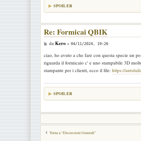
g
SPOILER
g
i
o
Re: Formicai QBIK
M
Kero
da
»
04/11/2024, 19:26
e
ciao, ho avuto a che fare con questa specie un po
s
riguarda il formicaio c' e uno stampabile 3D molt
s
stampante per i clienti, ecco il file:
https://antsita
a
g
g
SPOILER
i
o
Torna a “Discussioni Generali”