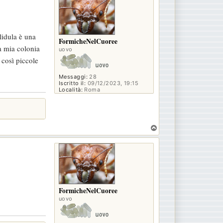
lidula è una
FormicheNelCuoree
a mia colonia
uovo
 così piccole
Messaggi:
28
Iscritto il:
09/12/2023, 19:15
Località:
Roma
T
o
p
FormicheNelCuoree
uovo