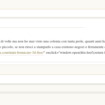
 di volte ma non ho mai visto una colonia con tanta prole, quanti anni h
o piccolo, se non riesci a stamparlo a casa esistono negozi o ferramente
lia.com/mini-formicaio-3d-free/
" onclick="window.open(this.href);return f