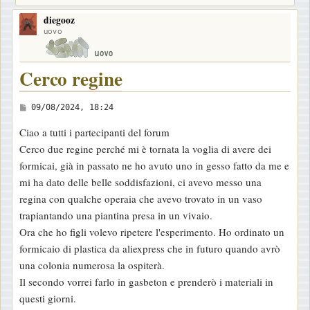
diegooz
uovo
Cerco regine
M
09/08/2024, 18:24
e
Ciao a tutti i partecipanti del forum
s
Cerco due regine perché mi è tornata la voglia di avere dei
s
formicai, già in passato ne ho avuto uno in gesso fatto da me e
a
mi ha dato delle belle soddisfazioni, ci avevo messo una
g
regina con qualche operaia che avevo trovato in un vaso
g
trapiantando una piantina presa in un vivaio.
i
Ora che ho figli volevo ripetere l'esperimento. Ho ordinato un
o
formicaio di plastica da aliexpress che in futuro quando avrò
una colonia numerosa la ospiterà.
Il secondo vorrei farlo in gasbeton e prenderò i materiali in
questi giorni.