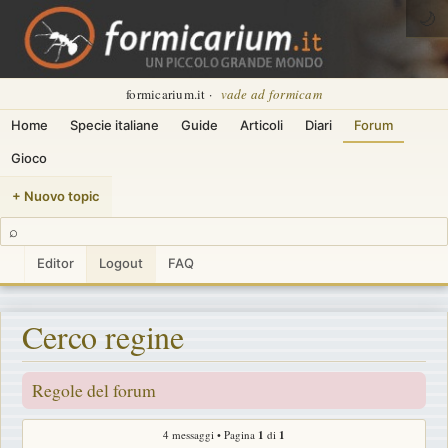
🌙
formicarium.it ·
vade ad formicam
Home
Specie italiane
Guide
Articoli
Diari
Forum
Gioco
+ Nuovo topic
⌕
Editor
Logout
FAQ
Cerco regine
Regole del forum
4 messaggi • Pagina
1
di
1