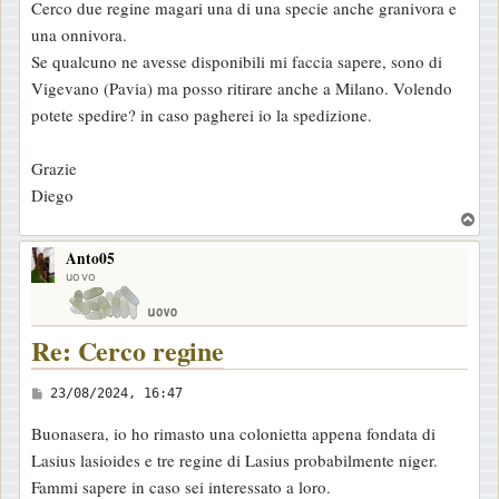
Cerco due regine magari una di una specie anche granivora e
una onnivora.
Se qualcuno ne avesse disponibili mi faccia sapere, sono di
Vigevano (Pavia) ma posso ritirare anche a Milano. Volendo
potete spedire? in caso pagherei io la spedizione.
Grazie
Diego
T
o
Anto05
p
uovo
Re: Cerco regine
M
23/08/2024, 16:47
e
Buonasera, io ho rimasto una colonietta appena fondata di
s
Lasius lasioides e tre regine di Lasius probabilmente niger.
s
Fammi sapere in caso sei interessato a loro.
a