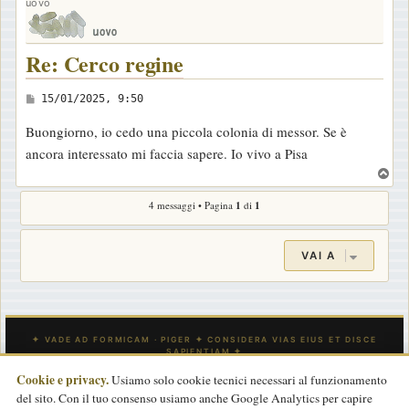
uovo
g
i
o
Re: Cerco regine
M
15/01/2025, 9:50
e
Buongiorno, io cedo una piccola colonia di messor. Se è
s
ancora interessato mi faccia sapere. Io vivo a Pisa
s
T
a
o
g
4 messaggi • Pagina
1
di
1
p
g
i
VAI A
o
Cookie e privacy.
Usiamo solo cookie tecnici necessari al funzionamento
del sito. Con il tuo consenso usiamo anche Google Analytics per capire
INDICE
CONTATTACI
Tutti gli orari sono
UTC