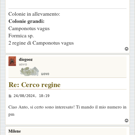
g
Colonie in allevamento:
g
Colonie grandi:
i
Camponotus vagus
o
Formica sp.
2 regine di Camponotus vagus
T
o
diegooz
p
uovo
Re: Cerco regine
M
24/08/2024, 18:19
e
Ciao Anto, si certo sono interesato! Ti mando il mio numero in
s
pm
s
T
a
o
Milene
g
p