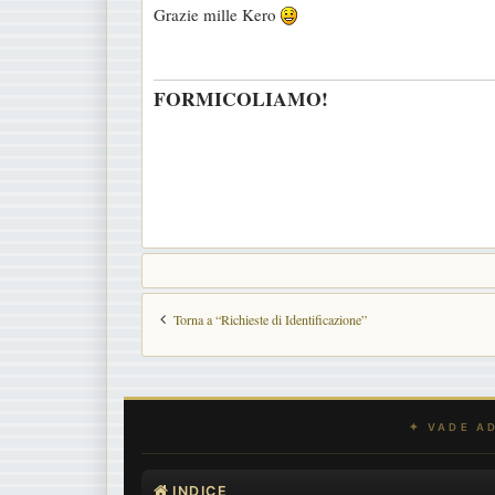
Grazie mille Kero
s
s
a
FORMICOLIAMO!
g
g
i
o
Torna a “Richieste di Identificazione”
INDICE