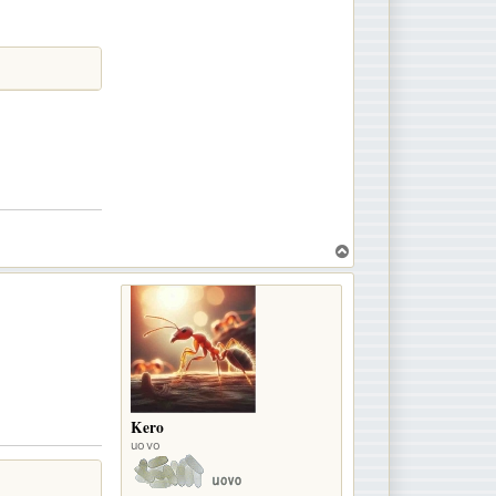
T
o
p
Kero
uovo