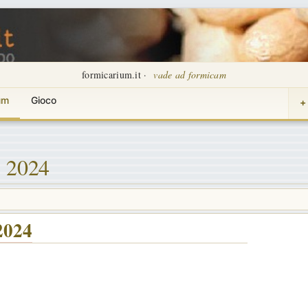
formicarium.it ·
vade ad formicam
um
Gioco
+
o 2024
2024