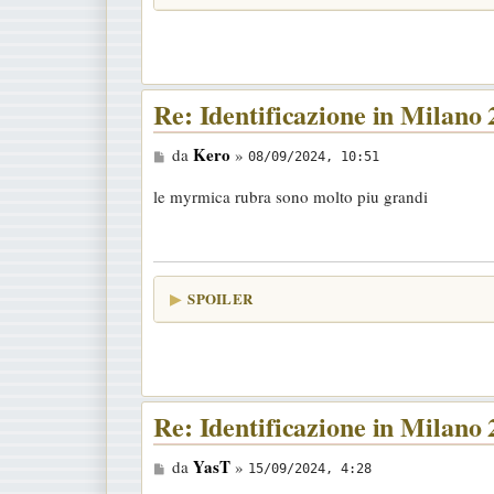
i
o
Re: Identificazione in Milano
M
Kero
da
»
08/09/2024, 10:51
e
le myrmica rubra sono molto piu grandi
s
s
a
g
SPOILER
g
i
o
Re: Identificazione in Milano
M
YasT
da
»
15/09/2024, 4:28
e