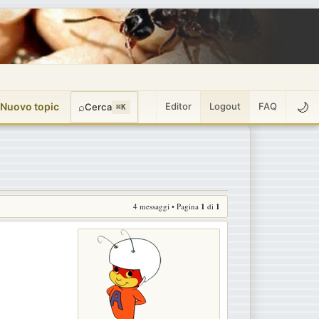
🌙
 Nuovo topic
⌕
Editor
Logout
FAQ
Cerca
⌘K
4 messaggi • Pagina
1
di
1