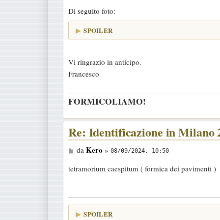
Di seguito foto:
SPOILER
Vi ringrazio in anticipo.
Francesco
FORMICOLIAMO!
Re: Identificazione in Milano
M
Kero
da
»
08/09/2024, 10:50
e
tetramorium caespitum ( formica dei pavimenti )
s
s
a
g
SPOILER
g