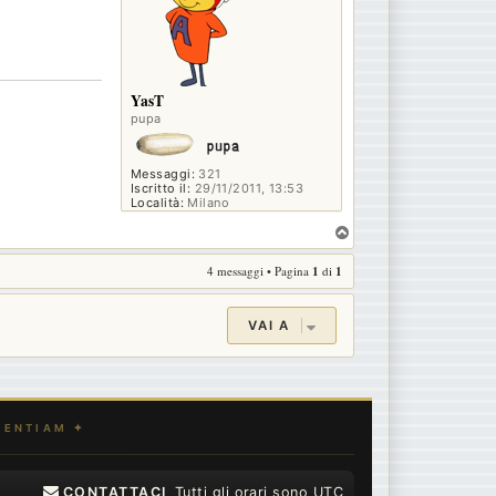
YasT
pupa
Messaggi:
321
Iscritto il:
29/11/2011, 13:53
Località:
Milano
T
o
4 messaggi • Pagina
1
di
1
p
VAI A
CONTATTACI
Tutti gli orari sono
UTC