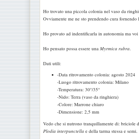
a
Ho trovato una piccola colonia nel vaso da ringh
g
Ovviamente me ne sto prendendo cura fornendo lo
g
i
Ho provato ad indentificarla in autonomia ma voi
o
Ho pensato possa essere una
Myrmica rubra
.
Dati utili:
-Data ritrovamento colonia: agosto 2024
-Luogo ritrovamento colonia: Milano
-Temperatura: 30°/35°
-Nido: Terra (vaso da ringhiera)
-Colore: Marrone chiaro
-Dimensione: 2,5 mm
Vedo che si nutrono tranquillamente di: briciole di
Plodia interpunctella
e della tarma stessa e semi.