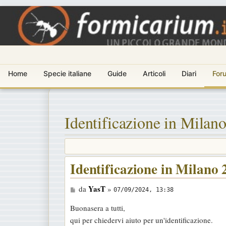
Home
Specie italiane
Guide
Articoli
Diari
For
Identificazione in Milan
Identificazione in Milano 
M
YasT
da
»
07/09/2024, 13:38
e
Buonasera a tutti,
s
qui per chiedervi aiuto per un'identificazione.
s