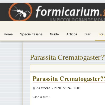
Home
Specie italiane
Guide
Articoli
Diari
For
Parassita Crematogaster
Parassita Crematogaster
M
stecco
da
»
20/09/2024, 0:06
e
Ciao a tutti!
s
s