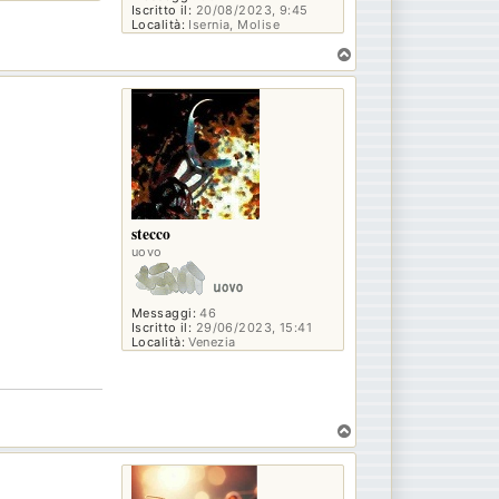
Iscritto il:
20/08/2023, 9:45
Località:
Isernia, Molise
T
o
p
stecco
uovo
Messaggi:
46
Iscritto il:
29/06/2023, 15:41
Località:
Venezia
T
o
p