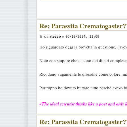
i
o
Re: Parassita Crematogaster
M
stecco
da
»
06/10/2024, 11:09
e
Ho riguardato oggi la provetta in questione, l'ave
s
s
Noto con stupore che ci sono dei ditteri completame
a
g
Ricodano vagamente le drosofile come colore, ma
g
i
Purtroppo ho dovuto buttare tutto perché avevo bis
o
«The ideal scientist thinks like a poet and only
Re: Parassita Crematogaster