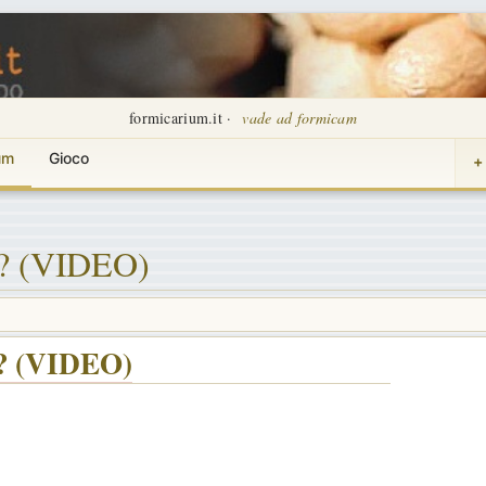
formicarium.it ·
vade ad formicam
um
Gioco
+
?? (VIDEO)
?? (VIDEO)