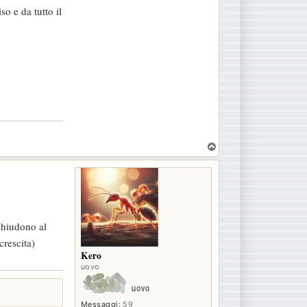
so e da tutto il
T
o
p
chiudono al
crescita)
Kero
uovo
Messaggi:
59