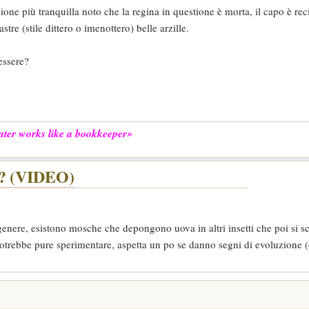
ione più tranquilla noto che la regina in questione è morta, il capo è reci
tre (stile dittero o imenottero) belle arzille.
essere?
 later works like a bookkeeper»
?? (VIDEO)
genere, esistono mosche che depongono uova in altri insetti che poi si s
potrebbe pure sperimentare, aspetta un po se danno segni di evoluzione (