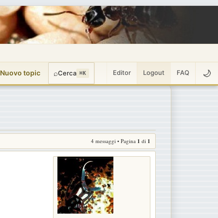
🌙
 Nuovo topic
⌕
Editor
Logout
FAQ
Cerca
⌘K
4 messaggi • Pagina
1
di
1