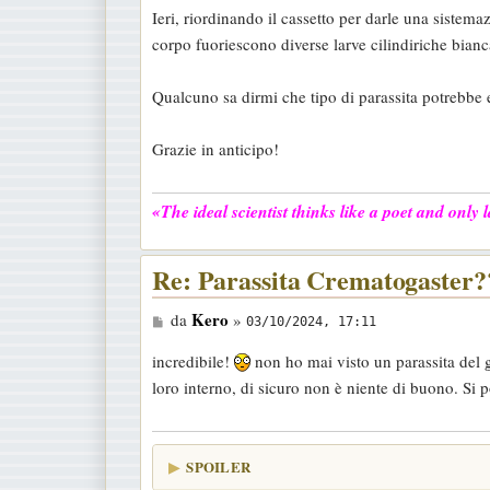
Ieri, riordinando il cassetto per darle una sistemaz
corpo fuoriescono diverse larve cilindiriche biancas
Qualcuno sa dirmi che tipo di parassita potrebbe 
Grazie in anticipo!
«The ideal scientist thinks like a poet and only
Re: Parassita Crematogaster
M
Kero
da
»
03/10/2024, 17:11
e
incredibile!
non ho mai visto un parassita del 
s
loro interno, di sicuro non è niente di buono. Si 
s
a
g
SPOILER
g