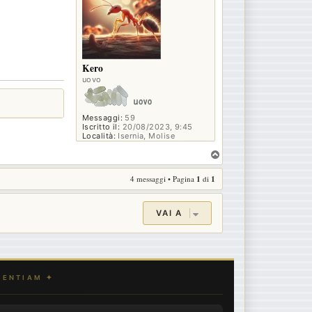
Kero
uovo
Messaggi:
59
Iscritto il:
20/08/2023, 9:45
Località:
Isernia, Molise
T
o
4 messaggi • Pagina
1
di
1
p
VAI A