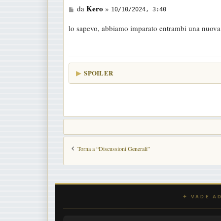
M
Kero
da
»
10/10/2024, 3:40
e
lo sapevo, abbiamo imparato entrambi una nuova
s
s
a
g
SPOILER
g
i
o
Torna a “Discussioni Generali”