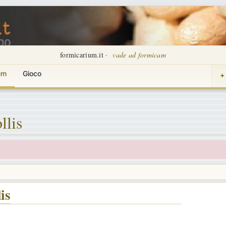
formicarium.it ·
vade ad formicam
um
Gioco
+
llis
is