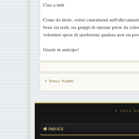
Ciao a tutti
s
s
Come da titolo, vorrei cimentarmi nell'allevamento
a
bene sia reali, sia gruppi di operaie prese da co
g
volentieri spese di spedizione qualora non sia pos
g
i
Grazie in anticipo!
o
Torna a “Scambi”
INDICE