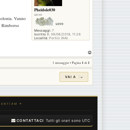
Pheidole030
uovo
colonia. Vanno
). Rimborso
Messaggi:
7
Iscritto il:
09/06/2018, 11:26
Località:
Portici (NA)
T
o
1 messaggio • Pagina
1
di
1
p
VAI A
CONTATTACI
Tutti gli orari sono
UTC