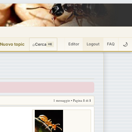
🌙
 Nuovo topic
⌕
Editor
Logout
FAQ
Cerca
⌘K
1 messaggio • Pagina
1
di
1