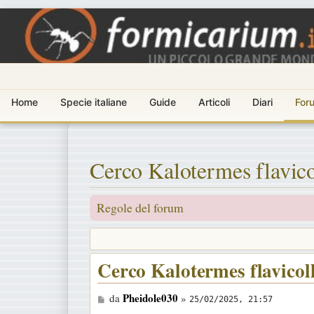
Home
Specie italiane
Guide
Articoli
Diari
For
Cerco Kalotermes flavico
Regole del forum
Cerco Kalotermes flavicoll
M
Pheidole030
da
»
25/02/2025, 21:57
e