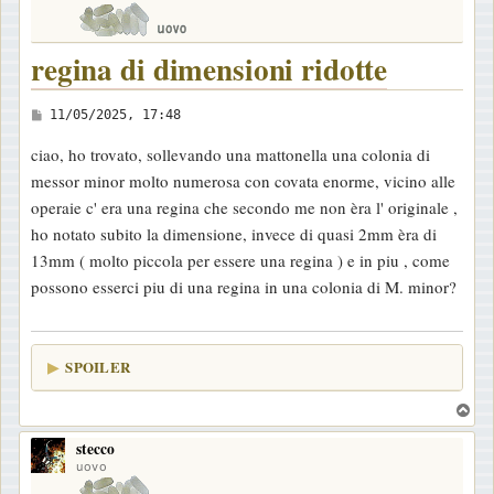
regina di dimensioni ridotte
M
11/05/2025, 17:48
e
ciao, ho trovato, sollevando una mattonella una colonia di
s
messor minor molto numerosa con covata enorme, vicino alle
s
operaie c' era una regina che secondo me non èra l' originale ,
a
ho notato subito la dimensione, invece di quasi 2mm èra di
g
13mm ( molto piccola per essere una regina ) e in piu , come
g
possono esserci piu di una regina in una colonia di M. minor?
i
o
SPOILER
T
o
stecco
p
uovo