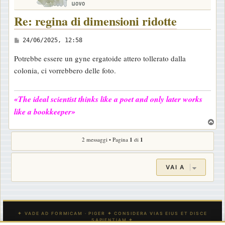
Re: regina di dimensioni ridotte
M
24/06/2025, 12:58
e
Potrebbe essere un gyne ergatoide attero tollerato dalla
s
colonia, ci vorrebbero delle foto.
s
a
«The ideal scientist thinks like a poet and only later works
g
like a bookkeeper»
g
T
i
o
o
2 messaggi • Pagina
1
di
1
p
VAI A