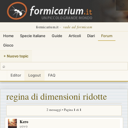
🌙
formicarium.it ·
vade ad formicam
Home
Specie italiane
Guide
Articoli
Diari
Forum
Gioco
+ Nuovo topic
⌕
Editor
Logout
FAQ
regina di dimensioni ridotte
2 messaggi • Pagina
1
di
1
Kero
uovo