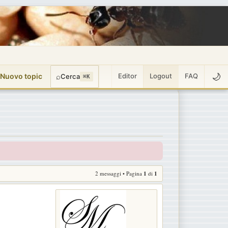
🌙
 Nuovo topic
⌕
Editor
Logout
FAQ
Cerca
⌘K
2 messaggi • Pagina
1
di
1