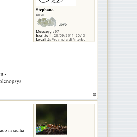
Stephano
uovo
Messaggi:
97
Iscritto il:
28/09/2011, 20:13
Località:
Provincia di Viterbo
m -
Solenopsys
T
o
p
do in sicilia