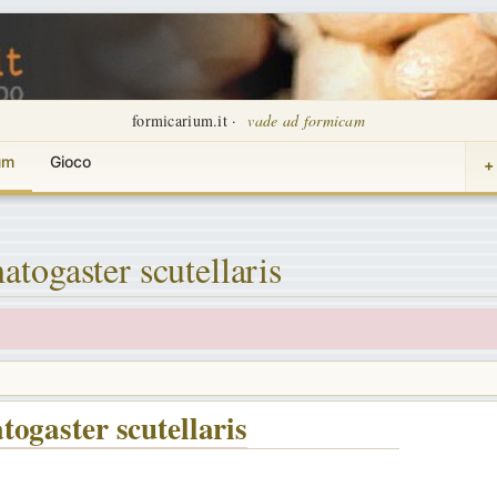
formicarium.it ·
vade ad formicam
um
Gioco
+
togaster scutellaris
ogaster scutellaris