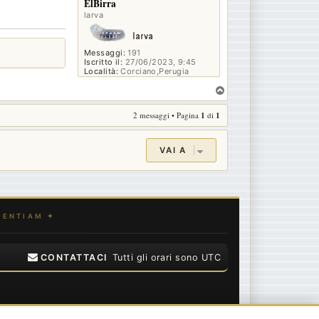
ElBirra
larva
Messaggi:
191
Iscritto il:
27/06/2023, 9:45
Località:
Corciano,Perugia
T
o
2 messaggi • Pagina
1
di
1
p
VAI A
CONTATTACI
Tutti gli orari sono
UTC