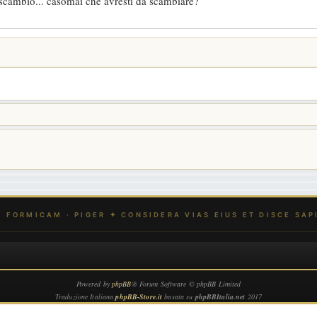
 scambio... casomai che avresti da scambiare?
Powered by
phpBB
® Forum Software © phpBB Limited
Traduzione Italiana
phpBB-Store.it
basata su
phpBBItalia.net
2017
Privacy
|
Termini
|
Cookie policy