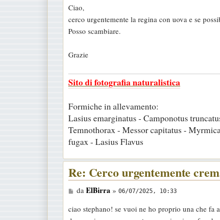
Ciao,
s
cerco urgentemente la regina con uova e se possi
s
Posso scambiare.
a
g
Grazie
g
i
Sito di fotografia naturalistica
o
Formiche in allevamento:
Lasius emarginatus - Camponotus truncatus
Temnothorax - Messor capitatus - Myrmica
fugax - Lasius Flavus
Re: Cerco urgentemente cremat
M
ElBirra
da
»
06/07/2025, 10:33
e
ciao stephano! se vuoi ne ho proprio una che fa a
s