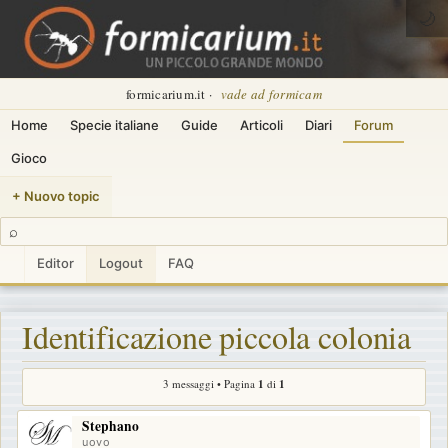
🌙
formicarium.it ·
vade ad formicam
Home
Specie italiane
Guide
Articoli
Diari
Forum
Gioco
+ Nuovo topic
⌕
Editor
Logout
FAQ
Identificazione piccola colonia
3 messaggi • Pagina
1
di
1
Stephano
uovo