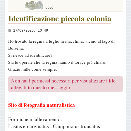
Identificazione piccola colonia
M
27/09/2025, 10:49
e
Ho trovato la regina a luglio in macchina, vicino al lago di
s
Bolsena.
s
Si riesce ad identificare?
a
Sia le operaie che la regina hanno il torace più chiaro.
g
Grazie mille come sempre.
g
i
Non hai i permessi necessari per visualizzare i file
o
allegati in questo messaggio.
Sito di fotografia naturalistica
Formiche in allevamento:
Lasius emarginatus - Camponotus truncatus -