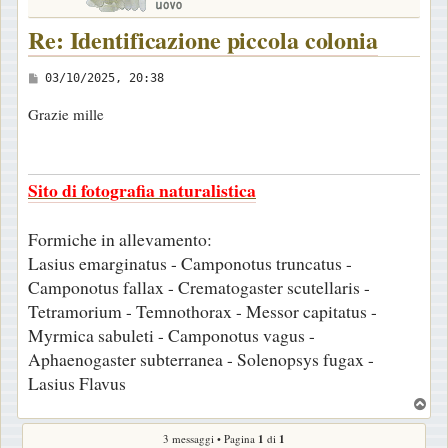
i
Re: Identificazione piccola colonia
o
M
03/10/2025, 20:38
e
Grazie mille
s
s
a
Sito di fotografia naturalistica
g
g
Formiche in allevamento:
i
Lasius emarginatus - Camponotus truncatus -
o
Camponotus fallax - Crematogaster scutellaris -
Tetramorium - Temnothorax - Messor capitatus -
Myrmica sabuleti - Camponotus vagus -
Aphaenogaster subterranea - Solenopsys fugax -
Lasius Flavus
T
o
3 messaggi • Pagina
1
di
1
p