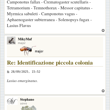
Camponotus fallax - Crematogaster scutellaris -
Tetramorium - Temnothorax - Messor capitatus -
Myrmica sabuleti - Camponotus vagus -
Aphaenogaster subterranea - Solenopsys fugax -
Lasius Flavus
T
o
MikyMaf
p
major
Re: Identificazione piccola colonia
M
28/09/2025, 15:52
e
Lasius emarginatus
.
s
s
T
a
o
Stephano
p
g
uovo
g