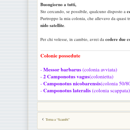
Buongiorno a tutti,
s
c
Sto cercando, se possibile, qualcuno disposto a
s
Purtroppo la mia colonia, che allevavo da quasi t
a
nido satellite
.
g
g
cedere due c
Per chi volesse, in cambio, avrei da
i
o
Colonie possedute
Messor barbarus
-
(colonia avviata)
2 Camponotus vagus
-
(colonietta)
Camponotus nicobarensis
-
(colonia 50/8
Camponotus lateralis
-
(colonia scappata)
Torna a “Scambi”