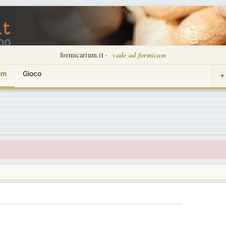
formicarium.it ·
vade ad formicam
um
Gioco
+