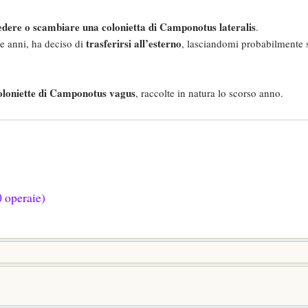
edere o scambiare una colonietta di Camponotus lateralis
.
trasferirsi all’esterno
re anni, ha deciso di
, lasciandomi probabilmente 
oloniette di Camponotus vagus
, raccolte in natura lo scorso anno.
0 operaie)