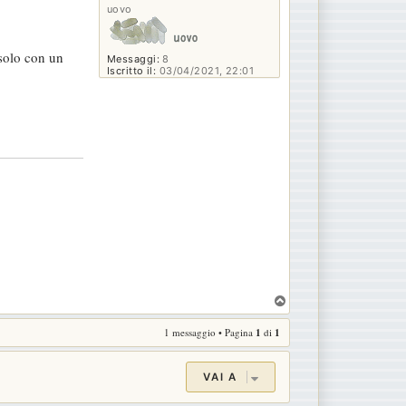
uovo
solo con un
Messaggi:
8
Iscritto il:
03/04/2021, 22:01
T
o
1 messaggio • Pagina
1
di
1
p
VAI A