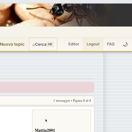
🌙
 Nuovo topic
⌕
Editor
Logout
FAQ
Cerca
⌘K
1 messaggio • Pagina
1
di
1
Mattia2001