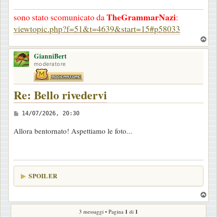
a
TheGrammarNazi
sono stato scomunicato da
:
g
viewtopic.php?f=51&t=4639&start=15#p58033
g
T
i
o
o
GianniBert
p
moderatore
Re: Bello rivedervi
M
14/07/2026, 20:30
e
Allora bentornato! Aspettiamo le foto...
s
s
a
g
SPOILER
g
i
T
o
o
3 messaggi • Pagina
1
di
1
p