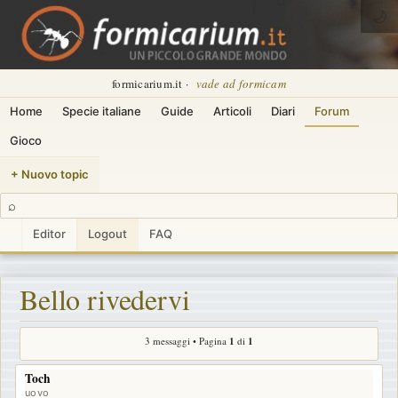
🌙
formicarium.it ·
vade ad formicam
Home
Specie italiane
Guide
Articoli
Diari
Forum
Gioco
+ Nuovo topic
⌕
Editor
Logout
FAQ
Bello rivedervi
3 messaggi • Pagina
1
di
1
Toch
uovo