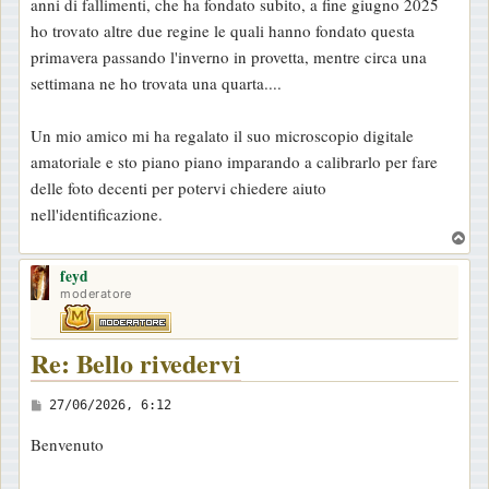
anni di fallimenti, che ha fondato subito, a fine giugno 2025
ho trovato altre due regine le quali hanno fondato questa
primavera passando l'inverno in provetta, mentre circa una
settimana ne ho trovata una quarta....
Un mio amico mi ha regalato il suo microscopio digitale
amatoriale e sto piano piano imparando a calibrarlo per fare
delle foto decenti per potervi chiedere aiuto
nell'identificazione.
T
o
feyd
p
moderatore
Re: Bello rivedervi
M
27/06/2026, 6:12
e
Benvenuto
s
s