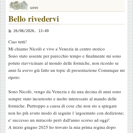
Bello rivedervi
M
26/06/2026, 13:49
e
Ciao tutti!
s
Mi chiamo Nicolò e vivo a Venezia in centro storico
s
Sono stato assente per parecchio tempo e finalmente mi sono
a
potuto riavvicinare al mondo delle formiche, non ricordo se
g
anni fa avevo già fatto un topic di presentazione Comunque mi
g
ripeto:
i
o
Sono Nicolò, vengo da Venezia e da una decina di anni sono
sempre stato incuriosito e molto interessato al mando delle
formiche. Purtroppo a causa di cose che non sto a spiegare
non ho più avuto modo di seguire l 'argoemnto con dedizione;
e' successo un miracolo però dall'anno scorso ad oggi!
A inizio giugno 2025 ho trovato la mia prima regina dopo