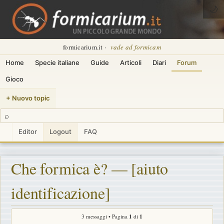
🌙
formicarium.it ·
vade ad formicam
Home
Specie italiane
Guide
Articoli
Diari
Forum
Gioco
+ Nuovo topic
⌕
Editor
Logout
FAQ
Che formica è? — [aiuto
identificazione]
3 messaggi • Pagina
1
di
1