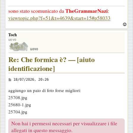
a
TheGrammarNazi
sono stato scomunicato da
:
g
viewtopic.php?f=51&t=4639&start=15#p58033
g
T
i
o
o
Toch
p
uovo
Re: Che formica è? — [aiuto
identificazione]
M
18/07/2026, 20:26
e
aggiungo un paio di foto forse migliori:
s
25708.jpg
s
25680-1.jpg
a
25704.jpg
g
g
Non hai i permessi necessari per visualizzare i file
i
allegati in questo messaggio.