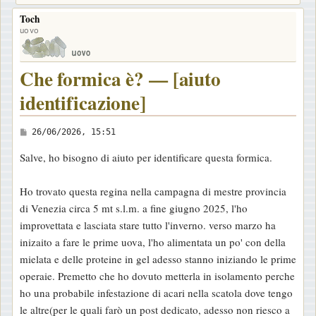
Toch
uovo
Che formica è? — [aiuto
identificazione]
M
26/06/2026, 15:51
e
Salve, ho bisogno di aiuto per identificare questa formica.
s
s
Ho trovato questa regina nella campagna di mestre provincia
a
di Venezia circa 5 mt s.l.m. a fine giugno 2025, l'ho
g
improvettata e lasciata stare tutto l'inverno. verso marzo ha
g
inizaito a fare le prime uova, l'ho alimentata un po' con della
i
mielata e delle proteine in gel adesso stanno iniziando le prime
o
operaie. Premetto che ho dovuto metterla in isolamento perche
ho una probabile infestazione di acari nella scatola dove tengo
le altre(per le quali farò un post dedicato, adesso non riesco a