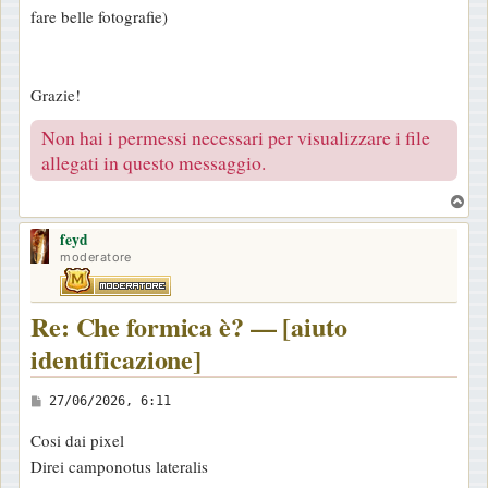
fare belle fotografie)
Grazie!
Non hai i permessi necessari per visualizzare i file
allegati in questo messaggio.
T
o
feyd
p
moderatore
Re: Che formica è? — [aiuto
identificazione]
M
27/06/2026, 6:11
e
Cosi dai pixel
s
Direi camponotus lateralis
s