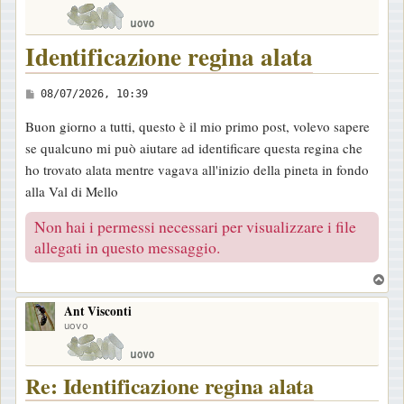
Identificazione regina alata
M
08/07/2026, 10:39
e
Buon giorno a tutti, questo è il mio primo post, volevo sapere
s
se qualcuno mi può aiutare ad identificare questa regina che
s
ho trovato alata mentre vagava all'inizio della pineta in fondo
a
alla Val di Mello
g
g
Non hai i permessi necessari per visualizzare i file
i
allegati in questo messaggio.
o
T
o
Ant Visconti
p
uovo
Re: Identificazione regina alata