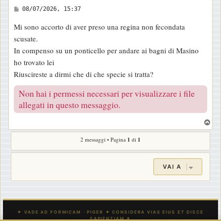
M
08/07/2026, 15:37
e
Mi sono accorto di aver preso una regina non fecondata
s
scusate.
s
In compenso su un ponticello per andare ai bagni di Masino
a
ho trovato lei
g
Riuscireste a dirmi che di che specie si tratta?
g
i
Non hai i permessi necessari per visualizzare i file
o
allegati in questo messaggio.
T
o
2 messaggi • Pagina
1
di
1
p
VAI A