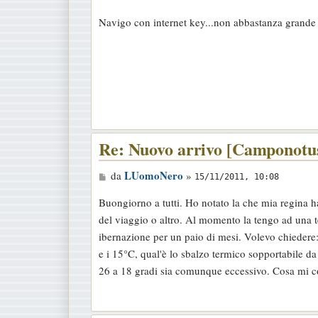
e
Navigo con internet key...non abbastanza grande 
s
s
a
g
g
i
o
Re: Nuovo arrivo [Camponotus
M
LUomoNero
da
»
15/11/2011, 10:08
e
Buongiorno a tutti. Ho notato la che mia regina ha
s
del viaggio o altro. Al momento la tengo ad una 
s
ibernazione per un paio di mesi. Volevo chiedere:
a
e i 15°C, qual'è lo sbalzo termico sopportabile 
g
26 a 18 gradi sia comunque eccessivo. Cosa mi c
g
i
o