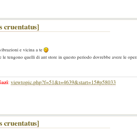
 cruentatus]
ibrazioni e vicina a te
 le tengono quelli di ant store in questo periodo dovrebbe avere le oper
azi
:
viewtopic.php?f=51&t=4639&start=15#p58033
 cruentatus]