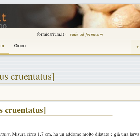
formicarium.it ·
vade ad formicam
um
Gioco
+
s cruentatus]
 cruentatus]
tatus
. Misura circa 1,7 cm, ha un addome molto dilatato e già una larva