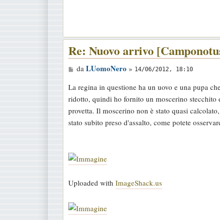
g
g
i
o
Re: Nuovo arrivo [Camponotus
M
LUomoNero
da
»
14/06/2012, 18:10
e
La regina in questione ha un uovo e una pupa che
s
ridotto, quindi ho fornito un moscerino stecchito 
s
provetta. Il moscerino non è stato quasi calcolato, 
a
stato subito preso d'assalto, come potete osservare
g
g
i
o
Uploaded with
ImageShack.us