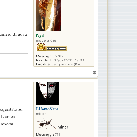
 numero di uova
feyd
moderatore
Messaggi:
5762
Iscritto il:
07/07/2011, 18:34
Località:
campagnano(RM)
T
o
p
acquistato su
LUomoNero
minor
 L'unica
rovetta
Messaggi:
711