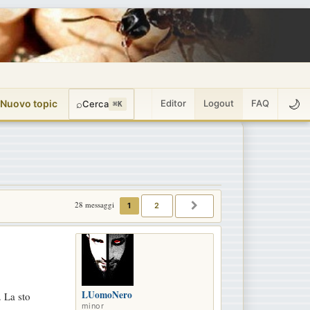
🌙
 Nuovo topic
⌕
Editor
Logout
FAQ
Cerca
⌘K
28 messaggi
1
2
PROSSIMO
LUomoNero
. La sto
minor