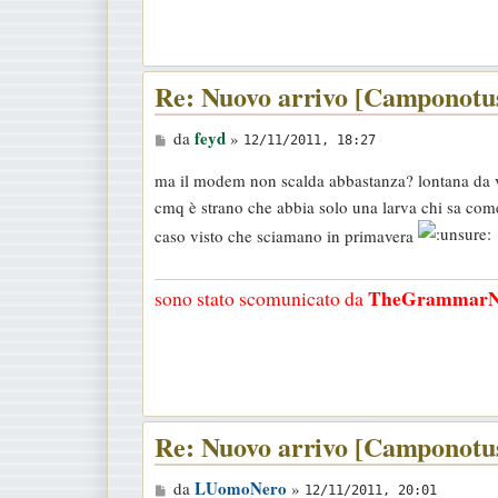
g
i
o
Re: Nuovo arrivo [Camponotus
M
feyd
da
»
12/11/2011, 18:27
e
ma il modem non scalda abbastanza? lontana da v
s
cmq è strano che abbia solo una larva chi sa come
s
caso visto che sciamano in primavera
a
g
TheGrammarN
sono stato scomunicato da
g
i
o
Re: Nuovo arrivo [Camponotus
M
LUomoNero
da
»
12/11/2011, 20:01