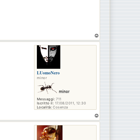
T
o
p
LUomoNero
minor
Messaggi:
711
Iscritto il:
17/08/2011, 12:30
Località:
Cosenza
T
o
p