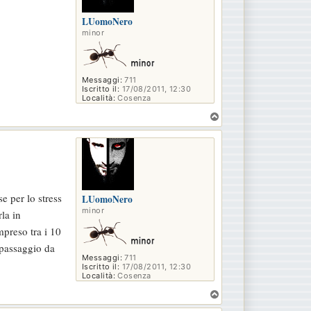
LUomoNero
minor
Messaggi:
711
Iscritto il:
17/08/2011, 12:30
Località:
Cosenza
T
o
p
e per lo stress
LUomoNero
minor
la in
preso tra i 10
 passaggio da
Messaggi:
711
Iscritto il:
17/08/2011, 12:30
Località:
Cosenza
T
o