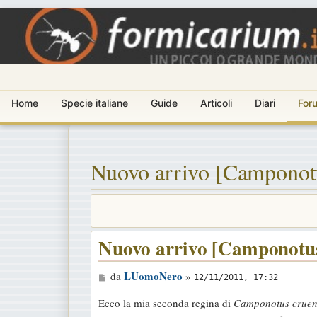
Home
Specie italiane
Guide
Articoli
Diari
For
Nuovo arrivo [Camponotu
Nuovo arrivo [Camponotus
M
LUomoNero
da
»
12/11/2011, 17:32
e
Ecco la mia seconda regina di
Camponotus cruen
s