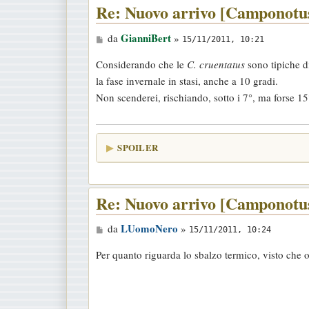
Re: Nuovo arrivo [Camponotus
M
GianniBert
da
»
15/11/2011, 10:21
e
Considerando che le
C. cruentatus
sono tipiche d
s
la fase invernale in stasi, anche a 10 gradi.
s
Non scenderei, rischiando, sotto i 7°, ma forse 15
a
g
g
SPOILER
i
o
Re: Nuovo arrivo [Camponotus
M
LUomoNero
da
»
15/11/2011, 10:24
e
Per quanto riguarda lo sbalzo termico, visto che
s
s
a