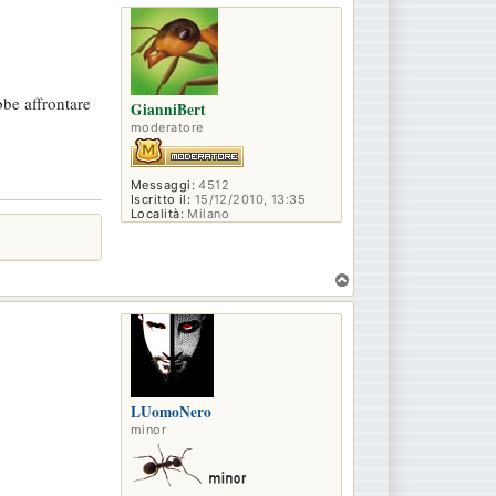
p
bbe affrontare
GianniBert
moderatore
Messaggi:
4512
Iscritto il:
15/12/2010, 13:35
Località:
Milano
T
o
p
LUomoNero
minor