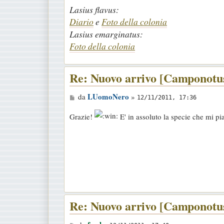
Lasius flavus:
Diario
e
Foto della colonia
Lasius emarginatus:
Foto della colonia
Re: Nuovo arrivo [Camponotus
M
LUomoNero
da
»
12/11/2011, 17:36
e
Grazie!
E' in assoluto la specie che mi pi
s
s
a
g
g
i
o
Re: Nuovo arrivo [Camponotus
M