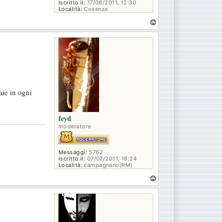
Iscritto il:
17/08/2011, 12:30
Località:
Cosenza
T
o
p
aie in ogni
feyd
moderatore
Messaggi:
5762
Iscritto il:
07/07/2011, 18:34
Località:
campagnano(RM)
T
o
p