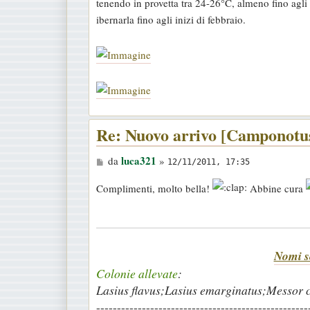
tenendo in provetta tra 24-26°C, almeno fino agli 
s
ibernarla fino agli inizi di febbraio.
a
g
g
i
o
Re: Nuovo arrivo [Camponotus
M
luca321
da
»
12/11/2011, 17:35
e
Complimenti, molto bella!
Abbine cura
s
s
a
g
Nomi sc
g
Colonie allevate
:
i
Lasius flavus;Lasius emarginatus;Messor c
o
---------------------------------------------------