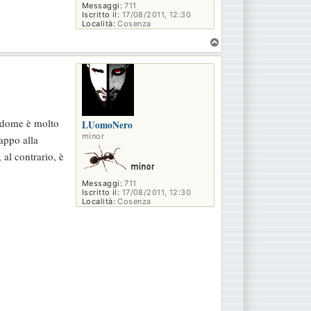
Messaggi:
711
Iscritto il:
17/08/2011, 12:30
Località:
Cosenza
T
o
p
addome è molto
LUomoNero
minor
appo alla
 al contrario, è
Messaggi:
711
Iscritto il:
17/08/2011, 12:30
Località:
Cosenza