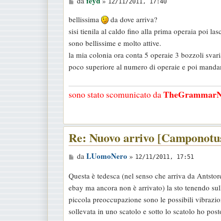
feyd
da
»
12/11/2011, 17:40
e
bellissima
da dove arriva?
s
sisi tienila al caldo fino alla prima operaia poi l
s
sono bellissime e molto attive.
a
la mia colonia ora conta 5 operaie 3 bozzoli svari
g
poco superiore al numero di operaie e poi mandan
g
i
TheGrammarN
sono stato scomunicato da
o
Re: Nuovo arrivo [Camponotus
M
LUomoNero
da
»
12/11/2011, 17:51
e
Questa è tedesca (nel senso che arriva da Antsto
s
ebay ma ancora non è arrivato) la sto tenendo su
s
piccola preoccupazione sono le possibili vibrazion
a
sollevata in uno scatolo e sotto lo scatolo ho pos
g