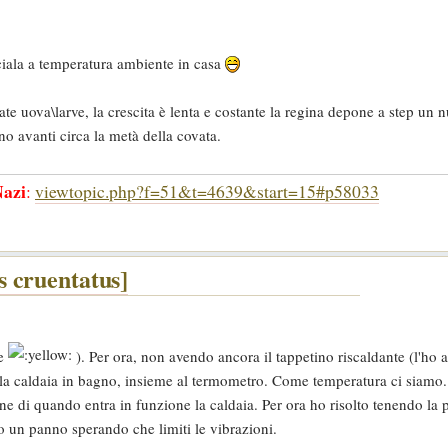
asciala a temperatura ambiente in casa
ate uova\larve, la crescita è lenta e costante la regina depone a step un
o avanti circa la metà della covata.
azi
:
viewtopic.php?f=51&t=4639&start=15#p58033
 cruentatus]
re
). Per ora, non avendo ancora il tappetino riscaldante (l'ho 
lla caldaia in bagno, insieme al termometro. Come temperatura ci siamo.
e di quando entra in funzione la caldaia. Per ora ho risolto tenendo la p
to un panno sperando che limiti le vibrazioni.