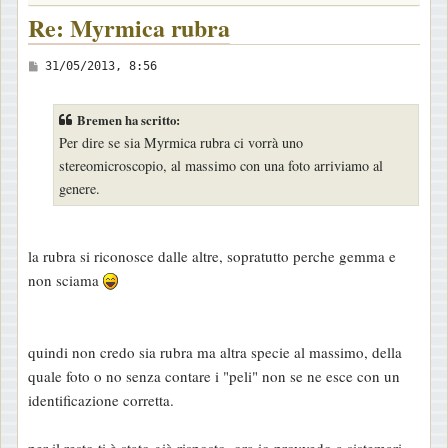
Re: Myrmica rubra
M
31/05/2013, 8:56
e
s
Bremen ha scritto:
s
Per dire se sia Myrmica rubra ci vorrà uno
a
stereomicroscopio, al massimo con una foto arriviamo al
g
genere.
g
i
o
la rubra si riconosce dalle altre, sopratutto perche gemma e
non sciama
quindi non credo sia rubra ma altra specie al massimo, della
quale foto o no senza contare i "peli" non se ne esce con un
identificazione corretta.