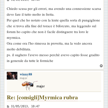
e
Chiedo scusa per gli errori, ma avendo una connessione scarsa
s
devo fare il tutto molto in fretta.
s
Per quel che ho notato con la lente quella sorta di pungiglione
a
che si trova alla fine del torace è biforcuto, ma leggendo sul
g
forum ho capito che non è facile distinguere tra loro le
g
myrmica.
i
Ora come ora l'ho rimessa in provetta, ma la vedo ancora
o
molto debilitata.
ps. il sughero l'avevo messo perchè avevo capito fosse gradito
in generale da tutte le formiche
T
o
winny88
p
major
Re: [consigli]Myrmica rubra
M
31/05/2013, 10:47