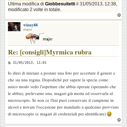
Ultima modifica di
Giobbesuitetti
il 31/05/2013, 12:38,
o
modificato 2 volte in totale.
T
o
winny88
p
major
Re: [consigli]Myrmica rubra
M
31/05/2013, 11:01
e
Io direi di iniziare a postare una foto per accertare il genere e
s
che sia una regina. Dopodiché per sapere la specie come
s
unico modo vedo l'aspettare che abbia operaie (sperando che
a
le abbia), prelevarne una, magari già morta ed osservarla al
g
microscopio. Se non ce l'hai puoi conservare il campione in
g
alcool e trovare l'occasione per mandarlo a qualcuno provvisto
i
di microscopio (e magari di credenziali per identificare)
o
T
o