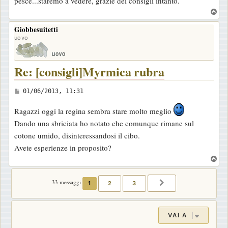
pesce...staremo a vedere, grazie dei consigli intanto.
s
T
a
o
Giobbesuitetti
g
p
uovo
g
i
o
Re: [consigli]Myrmica rubra
M
01/06/2013, 11:31
e
Ragazzi oggi la regina sembra stare molto meglio
s
Dando una sbriciata ho notato che comunque rimane sul
s
cotone umido, disinteressandosi il cibo.
a
Avete esperienze in proposito?
g
T
g
o
i
p
33 messaggi
1
2
3
PROSSIMO
o
VAI A