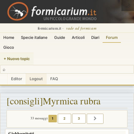
🌙
formicarium.it ·
vade ad formicam
Home
Specie italiane
Guide
Articoli
Diari
Forum
Gioco
+ Nuovo topic
⌕
Editor
Logout
FAQ
[consigli]Myrmica rubra
33 messaggi
1
2
3
PROSSIMO
Giobbesuitetti