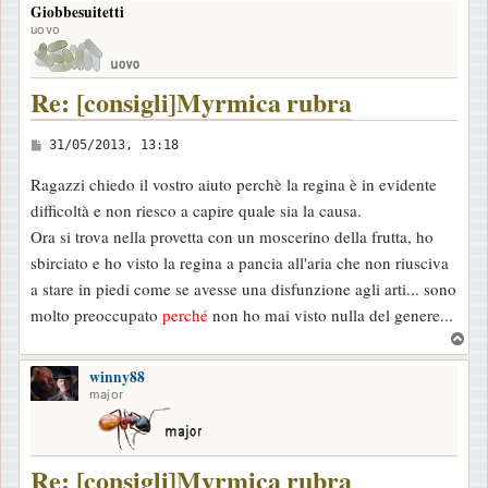
Giobbesuitetti
p
uovo
Re: [consigli]Myrmica rubra
M
31/05/2013, 13:18
e
Ragazzi chiedo il vostro aiuto perchè la regina è in evidente
s
difficoltà e non riesco a capire quale sia la causa.
s
Ora si trova nella provetta con un moscerino della frutta, ho
a
sbirciato e ho visto la regina a pancia all'aria che non riusciva
g
a stare in piedi come se avesse una disfunzione agli arti... sono
g
molto preoccupato
perché
non ho mai visto nulla del genere...
i
T
o
o
winny88
p
major
Re: [consigli]Myrmica rubra