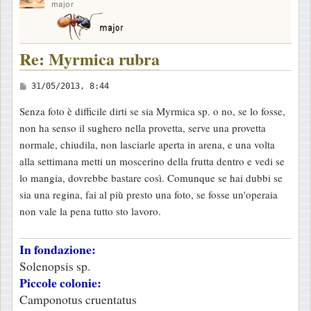
major
Re: Myrmica rubra
M
31/05/2013, 8:44
e
Senza foto è difficile dirti se sia Myrmica sp. o no, se lo fosse,
s
non ha senso il sughero nella provetta, serve una provetta
s
normale, chiudila, non lasciarle aperta in arena, e una volta
a
alla settimana metti un moscerino della frutta dentro e vedi se
g
lo mangia, dovrebbe bastare così. Comunque se hai dubbi se
g
sia una regina, fai al più presto una foto, se fosse un'operaia
i
non vale la pena tutto sto lavoro.
o
In fondazione:
Solenopsis sp.
Piccole colonie:
Camponotus cruentatus