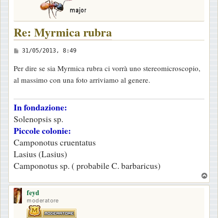
Re: Myrmica rubra
M
31/05/2013, 8:49
e
Per dire se sia Myrmica rubra ci vorrà uno stereomicroscopio,
s
al massimo con una foto arriviamo al genere.
s
a
In fondazione:
g
Solenopsis sp.
g
Piccole colonie:
i
Camponotus cruentatus
o
Lasius (Lasius)
Camponotus sp. ( probabile C. barbaricus)
T
o
feyd
p
moderatore