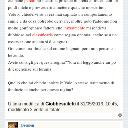
Stamane
perciò
ho messo la provetta in arena al fresco con un
po di miele e provvederò a mettere qualche moscerino.
Volevo chiedervi se vi era mai capitato un comportamento
simile e da cosa potrebbe derivare; inoltre noto l'addome non
molto gonfio(unico fattore che
inizialmente
mi rendeva
dubbioso nel
classificarla
come regina operaia, anche se a un
osservazione attenta si distingue).
Ora come ora rimane sul cotone bagnato pero non penso stia
bevendo.
Avete consigli per questa regina??(ora mi leggo anche un po
di esperienze sul forum)
Quello che mi chiedo inoltre è: Vale lo stesso trattamento di
fondazione anche per questa regina?
Ultima modifica di
Giobbesuitetti
il 31/05/2013, 10:45,
modificato 2 volte in totale.
T
o
Bremen
p