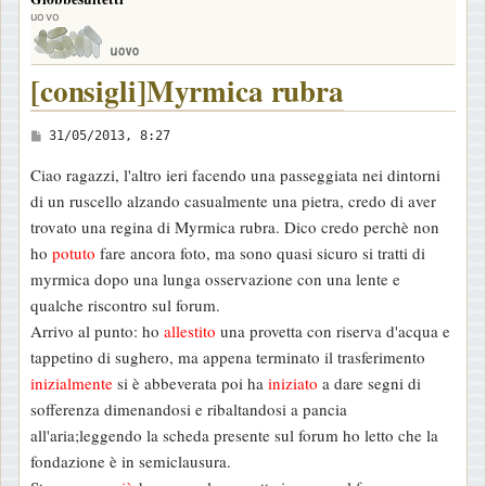
uovo
[consigli]Myrmica rubra
M
31/05/2013, 8:27
e
Ciao ragazzi, l'altro ieri facendo una passeggiata nei dintorni
s
di un ruscello alzando casualmente una pietra, credo di aver
s
trovato una regina di Myrmica rubra. Dico credo perchè non
a
ho
potuto
fare ancora foto, ma sono quasi sicuro si tratti di
g
myrmica dopo una lunga osservazione con una lente e
g
qualche riscontro sul forum.
i
Arrivo al punto: ho
allestito
una provetta con riserva d'acqua e
o
tappetino di sughero, ma appena terminato il trasferimento
inizialmente
si è abbeverata poi ha
iniziato
a dare segni di
sofferenza dimenandosi e ribaltandosi a pancia
all'aria;leggendo la scheda presente sul forum ho letto che la
fondazione è in semiclausura.