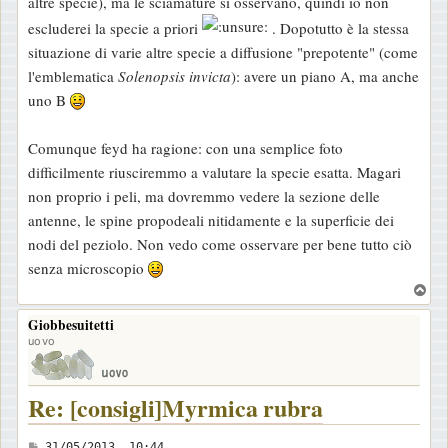
altre specie), ma le sciamature si osservano, quindi io non
i
escluderei la specie a priori
. Dopotutto è la stessa
o
situazione di varie altre specie a diffusione "prepotente" (come
l'emblematica
Solenopsis invicta
): avere un piano A, ma anche
uno B
Comunque feyd ha ragione: con una semplice foto
difficilmente riusciremmo a valutare la specie esatta. Magari
non proprio i peli, ma dovremmo vedere la sezione delle
antenne, le spine propodeali nitidamente e la superficie dei
nodi del peziolo. Non vedo come osservare per bene tutto ciò
senza microscopio
T
o
Giobbesuitetti
p
uovo
Re: [consigli]Myrmica rubra
M
31/05/2013, 10:44