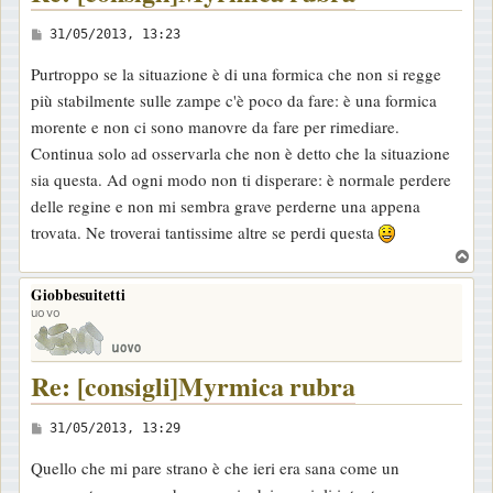
M
31/05/2013, 13:23
e
Purtroppo se la situazione è di una formica che non si regge
s
più stabilmente sulle zampe c'è poco da fare: è una formica
s
morente e non ci sono manovre da fare per rimediare.
a
Continua solo ad osservarla che non è detto che la situazione
g
sia questa. Ad ogni modo non ti disperare: è normale perdere
g
delle regine e non mi sembra grave perderne una appena
i
trovata. Ne troverai tantissime altre se perdi questa
o
T
o
Giobbesuitetti
p
uovo
Re: [consigli]Myrmica rubra
M
31/05/2013, 13:29
e
Quello che mi pare strano è che ieri era sana come un
s