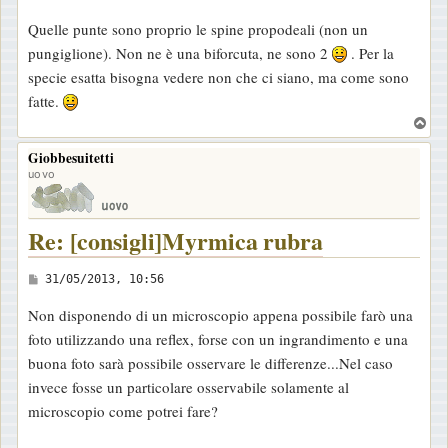
e
Quelle punte sono proprio le spine propodeali (non un
s
pungiglione). Non ne è una biforcuta, ne sono 2
. Per la
s
specie esatta bisogna vedere non che ci siano, ma come sono
a
fatte.
g
T
g
o
Giobbesuitetti
i
p
uovo
o
Re: [consigli]Myrmica rubra
M
31/05/2013, 10:56
e
Non disponendo di un microscopio appena possibile farò una
s
foto utilizzando una reflex, forse con un ingrandimento e una
s
buona foto sarà possibile osservare le differenze...Nel caso
a
invece fosse un particolare osservabile solamente al
g
microscopio come potrei fare?
g
i