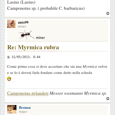
Lasius (Lasius)
Camponotus sp. ( probabile C. barbaricus)
T
o
anto99
p
minor
Re: Myrmica rubra
M
31/05/2013, 8:44
e
Come prima cosa si deve accertare che sia una
Myrmica rubra
s
e se lo è dovrai farla fondare come detto nella scheda
s
a
g
Camponotus nylanderi
Messor wasmanni
Myrmica sp.
g
T
i
o
o
Bremen
p
major