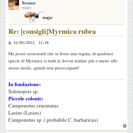
Bremen
p
major
Re: [consigli]Myrmica rubra
M
31/05/2013, 11:26
e
Ma posso assicurarti che se fosse una regina, di qualsiasi
s
specie di Myrmica si tratti la dovrai trattare più o meno allo
s
stesso modo, quindi non preoccuparti!
a
g
In fondazione:
g
Solenopsis sp.
i
Piccole colonie:
o
Camponotus cruentatus
Lasius (Lasius)
Camponotus sp. ( probabile C. barbaricus)
T
o