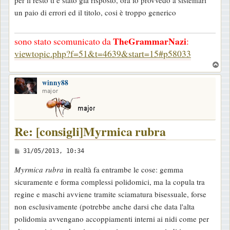
per il resto ti è stato già risposto, ora io provvedo a sistemari
un paio di errori ed il titolo, cosi è troppo generico
TheGrammarNazi
sono stato scomunicato da
:
viewtopic.php?f=51&t=4639&start=15#p58033
T
o
winny88
p
major
Re: [consigli]Myrmica rubra
M
31/05/2013, 10:34
e
Myrmica rubra
in realtà fa entrambe le cose: gemma
s
sicuramente e forma complessi polidomici, ma la copula tra
s
regine e maschi avviene tramite sciamatura bisessuale, forse
a
non esclusivamente (potrebbe anche darsi che data l'alta
g
polidomia avvengano accoppiamenti interni ai nidi come per
g