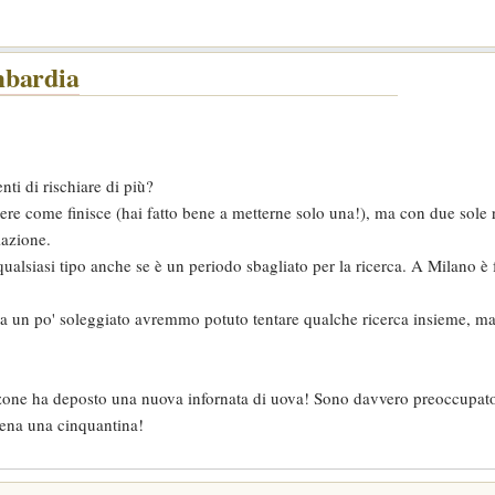
mbardia
nti di rischiare di più?
dere come finisce (hai fatto bene a metterne solo una!), ma con due sole r
iazione.
 qualsiasi tipo anche se è un periodo sbagliato per la ricerca. A Milano 
ena un po' soleggiato avremmo potuto tentare qualche ricerca insieme, ma 
azzone ha deposto una nuova infornata di uova! Sono davvero preoccupat
apena una cinquantina!