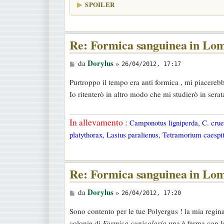
SPOILER
Re: Formica sanguinea in Lo
M
Dorylus
da
»
26/04/2012, 17:17
e
Purtroppo il tempo era anti formica , mi piacereb
s
Io ritenterò in altro modo che mi studierò in serat
s
a
In allevamento
:
Camponotus ligniperda, C. cruen
g
platythorax, Lasius paralienus, Tetramorium caespit
g
i
o
Re: Formica sanguinea in Lo
M
Dorylus
da
»
26/04/2012, 17:20
e
Sono contento per le tue Polyergus ! la mia regina
s
colonie di
Formica cunicolaria
una è ferma con l