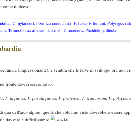
le come ti dicevo
tatus, C. nylanderi, Formica cunicularia, F. fusca,F. lemani, Polyergus ruf
um, Temnothorax alienus, T. exilis, T. recedens, Pheidole pallidula
mbardia
centinaia (impressionante), e sembra che le larve in sviluppo ora non cr
el fronte dovrei essere salvo.
fa, F. lugubris, F. paralugubris, F. pratensis, F. truncorum, F. polyctena
di qua dell'arco alpino; quelle che abbiamo visto dovrebbero essere ap
rle davvero è difficilissimo!