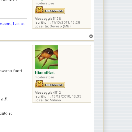
moderatore
Messaggi:
5128
Iscritto il:
11/10/2011, 15:28
escens, Lasius
Località:
Seveso (MB)
T
o
p
escano fuori
GianniBert
moderatore
Messaggi:
4512
Iscritto il:
15/12/2010, 13:35
 e F.
Località:
Milano
punto
F.