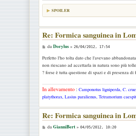
SPOILER
Re: Formica sanguinea in Lo
M
Dorylus
da
»
26/04/2012, 17:54
e
Perfetto l'ho tolta dato che l'avevano abbandonata
s
non riescano ad accettarla in natura sono più tol
s
? forse è tutta questione di spazi e di presenza di 
a
g
In allevamento
:
Camponotus ligniperda, C. cruen
g
platythorax, Lasius paralienus, Tetramorium caespit
i
o
Re: Formica sanguinea in Lo
M
GianniBert
da
»
04/05/2012, 10:20
e