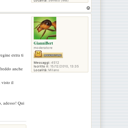
Località:
Seveso (MB)
T
o
p
GianniBert
moderatore
egine extra ti
Messaggi:
4512
Iscritto il:
15/12/2010, 13:35
è freddo anche
Località:
Milano
visto il
o, adesso! Qui