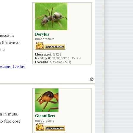
p
Dorylus
messo in
moderatore
 lite avevo
aie
Messaggi:
5128
Iscritto il:
11/10/2011, 15:28
Località:
Seveso (MB)
escens, Lasius
T
o
p
a in muta,
GianniBert
to fare cose
moderatore