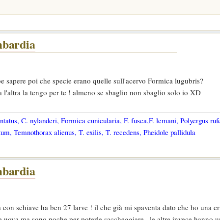
mbardia
be sapere poi che specie erano quelle sull'acervo Formica lugubris?
a l'altra la tengo per te ! almeno se sbaglio non sbaglio solo io XD
tatus, C. nylanderi, Formica cunicularia, F. fusca,F. lemani, Polyergus ruf
um, Temnothorax alienus, T. exilis, T. recedens, Pheidole pallidula
mbardia
 con schiave ha ben 27 larve ! il che già mi spaventa dato che ho una cris
e uova ma sono poche per poterle saccheggiare , le altre invece hanno u