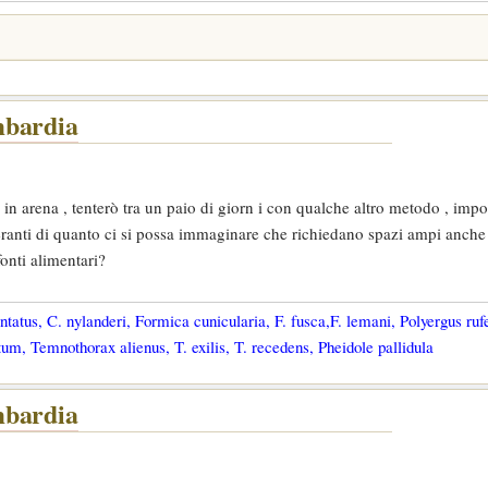
mbardia
 in arena , tenterò tra un paio di giorn i con qualche altro metodo , impo
leranti di quanto ci si possa immaginare che richiedano spazi ampi anche
fonti alimentari?
tatus, C. nylanderi, Formica cunicularia, F. fusca,F. lemani, Polyergus ruf
um, Temnothorax alienus, T. exilis, T. recedens, Pheidole pallidula
mbardia