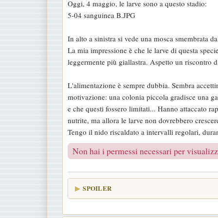
Oggi, 4 maggio, le larve sono a questo stadio:
s
5-04 sanguinea B.JPG
s
a
In alto a sinistra si vede una mosca smembrata dall
g
La mia impressione è che le larve di questa specie 
g
leggermente più giallastra. Aspetto un riscontro dag
i
o
L'alimentazione è sempre dubbia. Sembra accettino v
motivazione: una colonia piccola gradisce una gam
e che questi fossero limitati... Hanno attaccato 
nutrite, ma allora le larve non dovrebbero cresce
Tengo il nido riscaldato a intervalli regolari, dur
Non hai i permessi necessari per visualizza
SPOILER