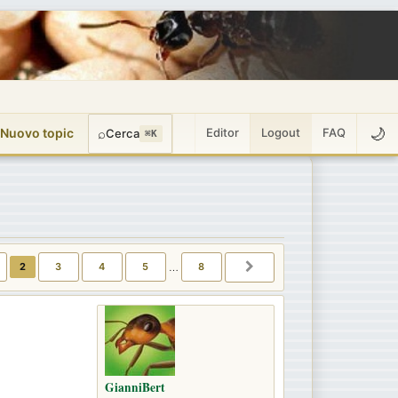
🌙
 Nuovo topic
⌕
Editor
Logout
FAQ
Cerca
⌘K
2
3
4
5
…
8
ENTE
PROSSIMO
GianniBert