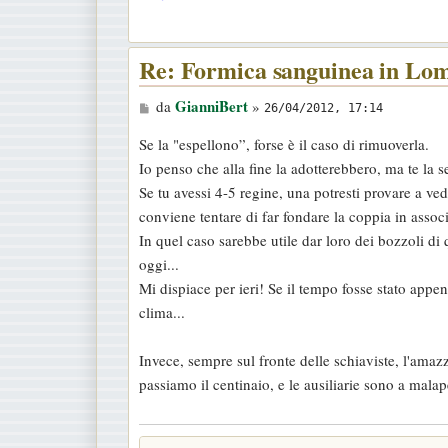
i
o
Re: Formica sanguinea in Lo
M
GianniBert
da
»
26/04/2012, 17:14
e
Se la "espellono”, forse è il caso di rimuoverla.
s
Io penso che alla fine la adotterebbero, ma te la se
s
Se tu avessi 4-5 regine, una potresti provare a ve
a
conviene tentare di far fondare la coppia in assoc
g
In quel caso sarebbe utile dar loro dei bozzoli di
g
oggi...
i
Mi dispiace per ieri! Se il tempo fosse stato app
o
clima...
Invece, sempre sul fronte delle schiaviste, l'am
passiamo il centinaio, e le ausiliarie sono a mal