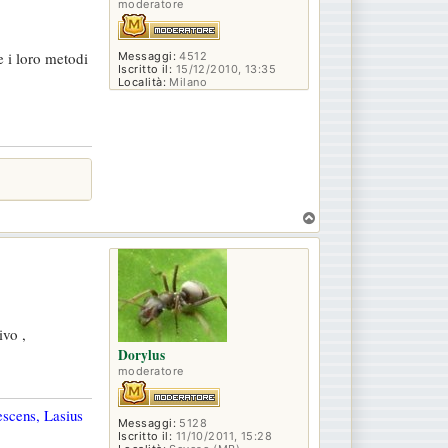
moderatore
e i loro metodi
Messaggi:
4512
Iscritto il:
15/12/2010, 13:35
Località:
Milano
T
o
p
ivo ,
Dorylus
moderatore
escens, Lasius
Messaggi:
5128
Iscritto il:
11/10/2011, 15:28