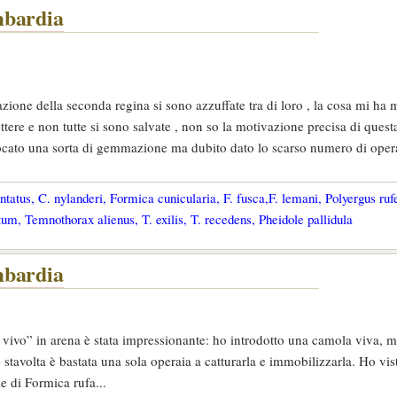
mbardia
azione della seconda regina si sono azzuffate tra di loro , la cosa mi ha 
ttere e non tutte si sono salvate , non so la motivazione precisa di questa
vocato una sorta di gemmazione ma dubito dato lo scarso numero di oper
tatus, C. nylanderi, Formica cunicularia, F. fusca,F. lemani, Polyergus ruf
um, Temnothorax alienus, T. exilis, T. recedens, Pheidole pallidula
mbardia
e vivo” in arena è stata impressionante: ho introdotto una camola viva, m
 stavolta è bastata una sola operaia a catturarla e immobilizzarla. Ho vis
ie di Formica rufa...