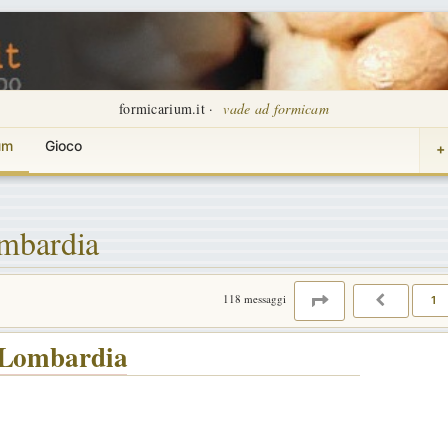
formicarium.it ·
vade ad formicam
um
Gioco
+
ombardia
PAGINA
2
DI
8
118 messaggi
1
PRECED
 Lombardia