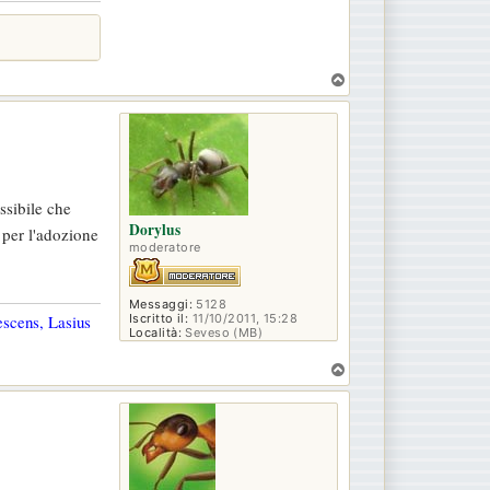
T
o
p
ssibile che
Dorylus
 per l'adozione
moderatore
Messaggi:
5128
Iscritto il:
11/10/2011, 15:28
escens, Lasius
Località:
Seveso (MB)
T
o
p