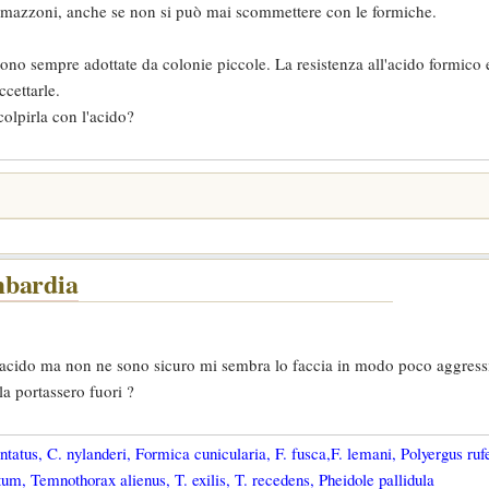
e amazzoni, anche se non si può mai scommettere con le formiche.
ngono sempre adottate da colonie piccole. La resistenza all'acido formico 
cettarle.
olpirla con l'acido?
mbardia
'acido ma non ne sono sicuro mi sembra lo faccia in modo poco aggress
a portassero fuori ?
tatus, C. nylanderi, Formica cunicularia, F. fusca,F. lemani, Polyergus ruf
um, Temnothorax alienus, T. exilis, T. recedens, Pheidole pallidula