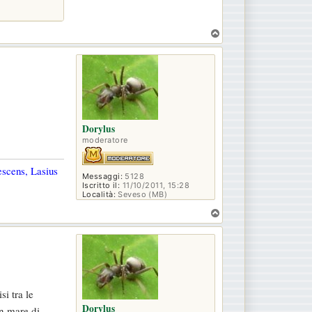
T
o
p
Dorylus
moderatore
escens, Lasius
Messaggi:
5128
Iscritto il:
11/10/2011, 15:28
Località:
Seveso (MB)
T
o
p
i tra le
Dorylus
n mare di