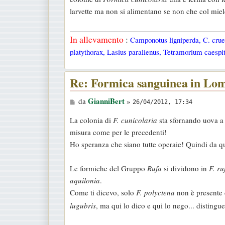
s
larvette ma non si alimentano se non che col mie
a
g
In allevamento
:
Camponotus ligniperda, C. cruen
g
platythorax, Lasius paralienus, Tetramorium caespit
i
o
Re: Formica sanguinea in Lo
M
GianniBert
da
»
26/04/2012, 17:34
e
La colonia di
F. cunicolaria
sta sfornando uova a 
s
misura come per le precedenti!
s
Ho speranza che siano tutte operaie! Quindi da qu
a
g
Le formiche del Gruppo
Rufa
si dividono in
F. ru
g
aquilonia
.
i
Come ti dicevo, solo
F. polyctena
non è presente 
o
lugubris
, ma qui lo dico e qui lo nego... distingue