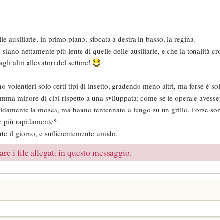
e ausiliarie, in primo piano, sfocata a destra in basso, la regina.
siano nettamente più lente di quelle delle ausiliarie, e che la tonalità cr
li altri allevatori del settore!
olentieri solo certi tipi di insetto, gradendo meno altri, ma forse è solo
ma minore di cibi rispetto a una sviluppata; come se le operaie avesser
rapidamente la mosca, ma hanno tentennato a lungo su un grillo. Forse s
re più rapidamente?
ante il giorno, e sufficientemente umido.
re i file allegati in questo messaggio.