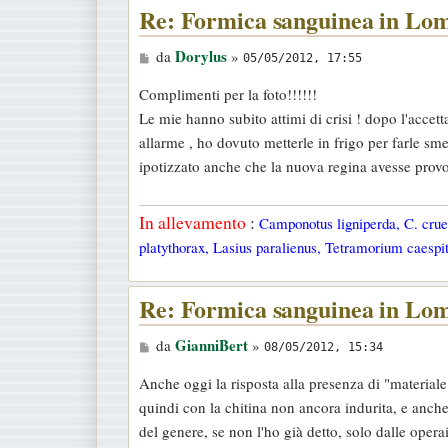
Re: Formica sanguinea in Lo
M
Dorylus
da
»
05/05/2012, 17:55
e
Complimenti per la foto!!!!!!
s
Le mie hanno subito attimi di crisi ! dopo l'accett
s
allarme , ho dovuto metterle in frigo per farle sme
a
ipotizzato anche che la nuova regina avesse pro
g
g
In allevamento
:
Camponotus ligniperda, C. cruen
i
platythorax, Lasius paralienus, Tetramorium caespit
o
Re: Formica sanguinea in Lo
M
GianniBert
da
»
08/05/2012, 15:34
e
Anche oggi la risposta alla presenza di "material
s
quindi con la chitina non ancora indurita, e anche
s
del genere, se non l'ho già detto, solo dalle opera
a