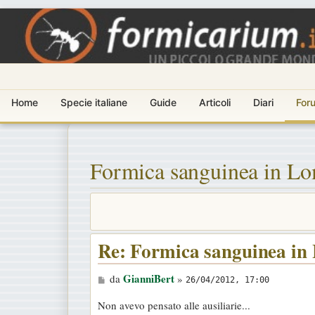
Home
Specie italiane
Guide
Articoli
Diari
For
Formica sanguinea in L
Re: Formica sanguinea in
M
GianniBert
da
»
26/04/2012, 17:00
e
Non avevo pensato alle ausiliarie...
s