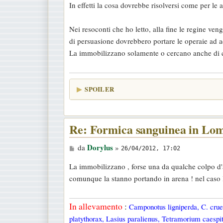
In effetti la cosa dovrebbe risolversi come per l
s
a
Nei resoconti che ho letto, alla fine le regine ve
g
di persuasione dovrebbero portare le operaie ad ac
g
La immobilizzano solamente o cercano anche di c
i
o
SPOILER
Re: Formica sanguinea in Lo
M
Dorylus
da
»
26/04/2012, 17:02
e
La immobilizzano , forse una da qualche colpo d
s
comunque la stanno portando in arena ! nel caso l
s
a
In allevamento
:
Camponotus ligniperda, C. cruen
g
platythorax, Lasius paralienus, Tetramorium caespit
g