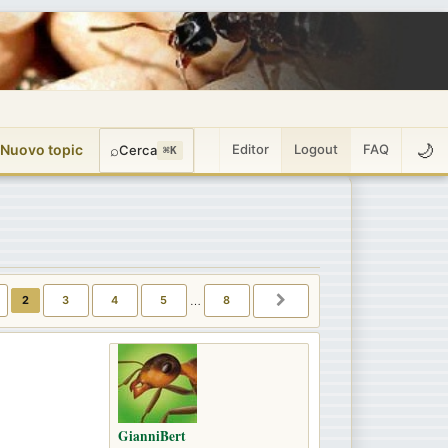
🌙
 Nuovo topic
⌕
Editor
Logout
FAQ
Cerca
⌘K
2
3
4
5
…
8
ENTE
PROSSIMO
GianniBert