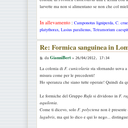
s
larvette ma non si alimentano se non che col mie
a
g
In allevamento
:
Camponotus ligniperda, C. cruen
g
platythorax, Lasius paralienus, Tetramorium caespit
i
o
Re: Formica sanguinea in Lo
M
GianniBert
da
»
26/04/2012, 17:34
e
La colonia di
F. cunicolaria
sta sfornando uova a 
s
misura come per le precedenti!
s
Ho speranza che siano tutte operaie! Quindi da qu
a
g
Le formiche del Gruppo
Rufa
si dividono in
F. ru
g
aquilonia
.
i
Come ti dicevo, solo
F. polyctena
non è presente 
o
lugubris
, ma qui lo dico e qui lo nego... distingue