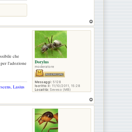
T
o
p
ssibile che
Dorylus
 per l'adozione
moderatore
Messaggi:
5128
Iscritto il:
11/10/2011, 15:28
escens, Lasius
Località:
Seveso (MB)
T
o
p