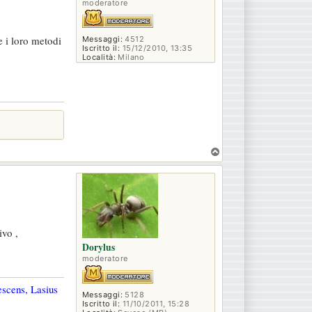
moderatore
e i loro metodi
Messaggi:
4512
Iscritto il:
15/12/2010, 13:35
Località:
Milano
T
o
p
ivo ,
Dorylus
moderatore
escens, Lasius
Messaggi:
5128
Iscritto il:
11/10/2011, 15:28