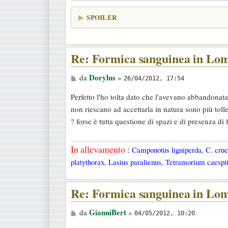
SPOILER
Re: Formica sanguinea in Lo
M
Dorylus
da
»
26/04/2012, 17:54
e
Perfetto l'ho tolta dato che l'avevano abbandonata
s
non riescano ad accettarla in natura sono più tol
s
? forse è tutta questione di spazi e di presenza di 
a
g
In allevamento
:
Camponotus ligniperda, C. cruen
g
platythorax, Lasius paralienus, Tetramorium caespit
i
o
Re: Formica sanguinea in Lo
M
GianniBert
da
»
04/05/2012, 10:20
e