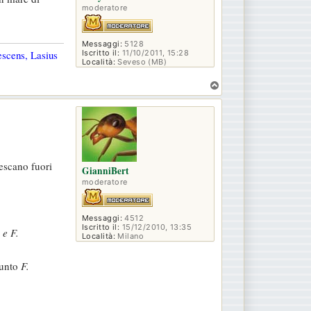
moderatore
Messaggi:
5128
Iscritto il:
11/10/2011, 15:28
escens, Lasius
Località:
Seveso (MB)
T
o
p
escano fuori
GianniBert
moderatore
Messaggi:
4512
Iscritto il:
15/12/2010, 13:35
 e F.
Località:
Milano
punto
F.