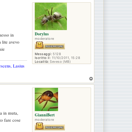
p
Dorylus
messo in
moderatore
 lite avevo
aie
Messaggi:
5128
Iscritto il:
11/10/2011, 15:28
Località:
Seveso (MB)
escens, Lasius
T
o
p
a in muta,
GianniBert
to fare cose
moderatore