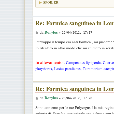
SPOILER
Re: Formica sanguinea in Lo
M
Dorylus
da
»
26/04/2012, 17:17
e
Purtroppo il tempo era anti formica , mi piacereb
s
Io ritenterò in altro modo che mi studierò in serat
s
a
In allevamento
:
Camponotus ligniperda, C. cruen
g
platythorax, Lasius paralienus, Tetramorium caespit
g
i
o
Re: Formica sanguinea in Lo
M
Dorylus
da
»
26/04/2012, 17:20
e
Sono contento per le tue Polyergus ! la mia regina
s
colonie di
Formica cunicolaria
una è ferma con l