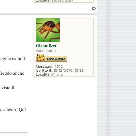
Località:
Seveso (MB)
T
o
p
GianniBert
moderatore
egine extra ti
Messaggi:
4512
Iscritto il:
15/12/2010, 13:35
è freddo anche
Località:
Milano
visto il
o, adesso! Qui