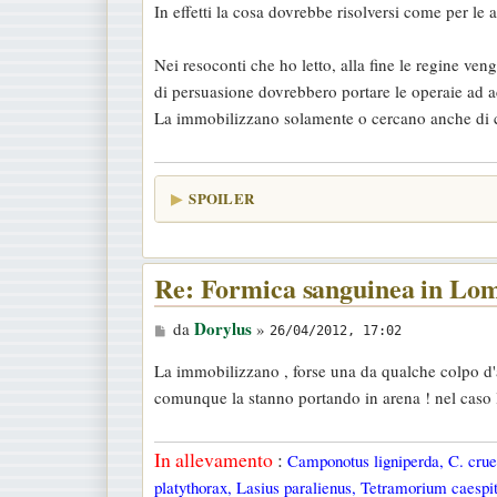
In effetti la cosa dovrebbe risolversi come per l
s
a
Nei resoconti che ho letto, alla fine le regine ve
g
di persuasione dovrebbero portare le operaie ad ac
g
La immobilizzano solamente o cercano anche di c
i
o
SPOILER
Re: Formica sanguinea in Lo
M
Dorylus
da
»
26/04/2012, 17:02
e
La immobilizzano , forse una da qualche colpo d
s
comunque la stanno portando in arena ! nel caso l
s
a
In allevamento
:
Camponotus ligniperda, C. cruen
g
platythorax, Lasius paralienus, Tetramorium caespit
g