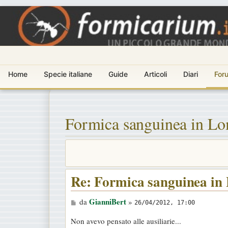
Home
Specie italiane
Guide
Articoli
Diari
For
Formica sanguinea in L
Re: Formica sanguinea in
M
GianniBert
da
»
26/04/2012, 17:00
e
Non avevo pensato alle ausiliarie...
s