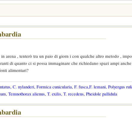
mbardia
 in arena , tenterò tra un paio di giorn i con qualche altro metodo , impo
leranti di quanto ci si possa immaginare che richiedano spazi ampi anche
fonti alimentari?
tatus, C. nylanderi, Formica cunicularia, F. fusca,F. lemani, Polyergus ruf
um, Temnothorax alienus, T. exilis, T. recedens, Pheidole pallidula
mbardia