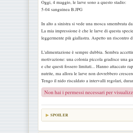
Oggi, 4 maggio, le larve sono a questo stadio:
s
5-04 sanguinea B.JPG
s
a
In alto a sinistra si vede una mosca smembrata dall
g
La mia impressione è che le larve di questa specie 
g
leggermente più giallastra. Aspetto un riscontro dag
i
o
L'alimentazione è sempre dubbia. Sembra accettino v
motivazione: una colonia piccola gradisce una gam
e che questi fossero limitati... Hanno attaccato 
nutrite, ma allora le larve non dovrebbero cresce
Tengo il nido riscaldato a intervalli regolari, dur
Non hai i permessi necessari per visualizza
SPOILER