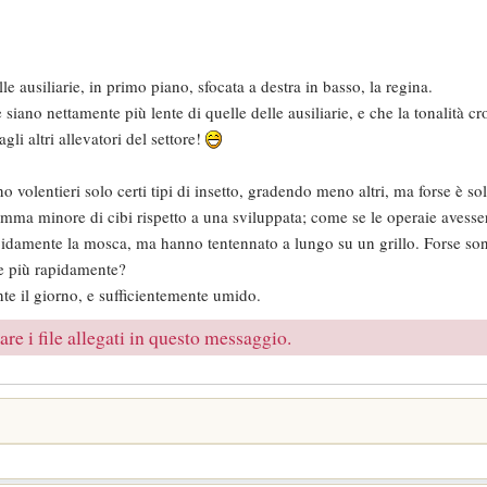
e ausiliarie, in primo piano, sfocata a destra in basso, la regina.
siano nettamente più lente di quelle delle ausiliarie, e che la tonalità cr
li altri allevatori del settore!
olentieri solo certi tipi di insetto, gradendo meno altri, ma forse è solo
ma minore di cibi rispetto a una sviluppata; come se le operaie avesser
rapidamente la mosca, ma hanno tentennato a lungo su un grillo. Forse s
re più rapidamente?
ante il giorno, e sufficientemente umido.
re i file allegati in questo messaggio.