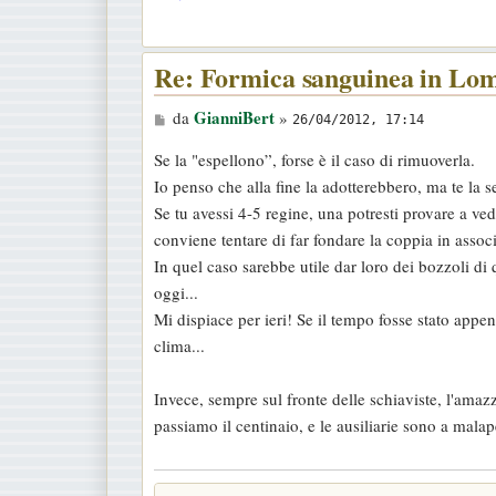
i
o
Re: Formica sanguinea in Lo
M
GianniBert
da
»
26/04/2012, 17:14
e
Se la "espellono”, forse è il caso di rimuoverla.
s
Io penso che alla fine la adotterebbero, ma te la se
s
Se tu avessi 4-5 regine, una potresti provare a ve
a
conviene tentare di far fondare la coppia in assoc
g
In quel caso sarebbe utile dar loro dei bozzoli di
g
oggi...
i
Mi dispiace per ieri! Se il tempo fosse stato app
o
clima...
Invece, sempre sul fronte delle schiaviste, l'am
passiamo il centinaio, e le ausiliarie sono a mal