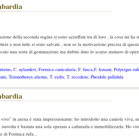
mbardia
azione della seconda regina si sono azzuffate tra di loro , la cosa mi ha 
ttere e non tutte si sono salvate , non so la motivazione precisa di questa
vocato una sorta di gemmazione ma dubito dato lo scarso numero di oper
tatus, C. nylanderi, Formica cunicularia, F. fusca,F. lemani, Polyergus ruf
um, Temnothorax alienus, T. exilis, T. recedens, Pheidole pallidula
mbardia
e vivo” in arena è stata impressionante: ho introdotto una camola viva, m
 stavolta è bastata una sola operaia a catturarla e immobilizzarla. Ho vis
ie di Formica rufa...