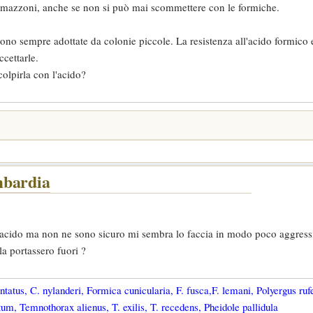
e amazzoni, anche se non si può mai scommettere con le formiche.
ngono sempre adottate da colonie piccole. La resistenza all'acido formico 
cettarle.
olpirla con l'acido?
mbardia
'acido ma non ne sono sicuro mi sembra lo faccia in modo poco aggress
a portassero fuori ?
tatus, C. nylanderi, Formica cunicularia, F. fusca,F. lemani, Polyergus ruf
um, Temnothorax alienus, T. exilis, T. recedens, Pheidole pallidula