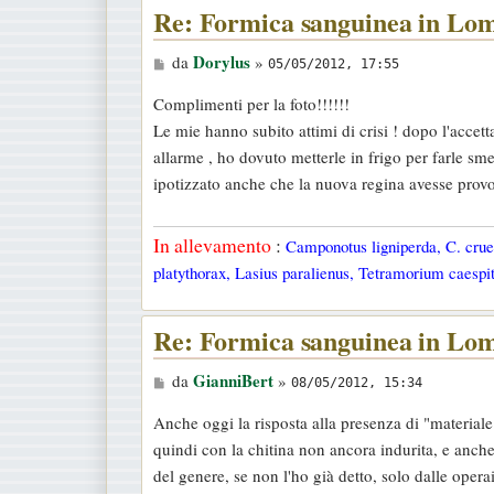
Re: Formica sanguinea in Lo
M
Dorylus
da
»
05/05/2012, 17:55
e
Complimenti per la foto!!!!!!
s
Le mie hanno subito attimi di crisi ! dopo l'accett
s
allarme , ho dovuto metterle in frigo per farle sme
a
ipotizzato anche che la nuova regina avesse pro
g
g
In allevamento
:
Camponotus ligniperda, C. cruen
i
platythorax, Lasius paralienus, Tetramorium caespit
o
Re: Formica sanguinea in Lo
M
GianniBert
da
»
08/05/2012, 15:34
e
Anche oggi la risposta alla presenza di "material
s
quindi con la chitina non ancora indurita, e anche
s
del genere, se non l'ho già detto, solo dalle opera
a