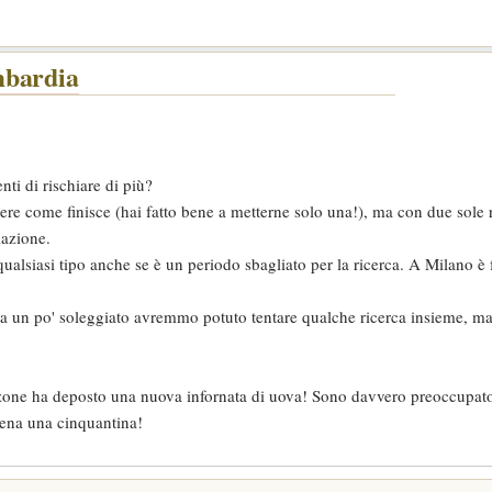
mbardia
nti di rischiare di più?
dere come finisce (hai fatto bene a metterne solo una!), ma con due sole r
iazione.
 qualsiasi tipo anche se è un periodo sbagliato per la ricerca. A Milano 
ena un po' soleggiato avremmo potuto tentare qualche ricerca insieme, ma 
azzone ha deposto una nuova infornata di uova! Sono davvero preoccupat
apena una cinquantina!