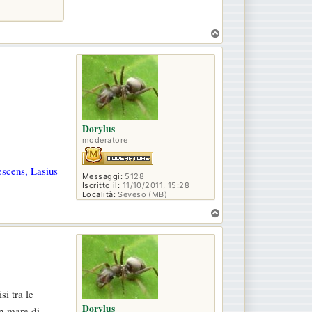
T
o
p
Dorylus
moderatore
escens, Lasius
Messaggi:
5128
Iscritto il:
11/10/2011, 15:28
Località:
Seveso (MB)
T
o
p
i tra le
Dorylus
n mare di