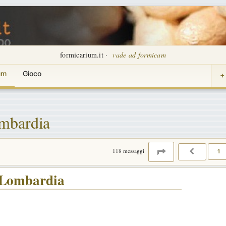
formicarium.it ·
vade ad formicam
um
Gioco
+
ombardia
PAGINA
2
DI
8
118 messaggi
1
PRECED
 Lombardia