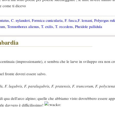
le come ti dicevo
tatus, C. nylanderi, Formica cunicularia, F. fusca,F. lemani, Polyergus ruf
um, Temnothorax alienus, T. exilis, T. recedens, Pheidole pallidula
mbardia
centinaia (impressionante), e sembra che le larve in sviluppo ora non cr
el fronte dovrei essere salvo.
fa, F. lugubris, F. paralugubris, F. pratensis, F. truncorum, F. polyctena
di qua dell'arco alpino; quelle che abbiamo visto dovrebbero essere ap
rle davvero è difficilissimo!