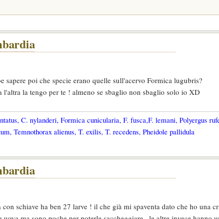
mbardia
be sapere poi che specie erano quelle sull'acervo Formica lugubris?
a l'altra la tengo per te ! almeno se sbaglio non sbaglio solo io XD
tatus, C. nylanderi, Formica cunicularia, F. fusca,F. lemani, Polyergus ruf
um, Temnothorax alienus, T. exilis, T. recedens, Pheidole pallidula
mbardia
 con schiave ha ben 27 larve ! il che già mi spaventa dato che ho una cris
e uova ma sono poche per poterle saccheggiare , le altre invece hanno u