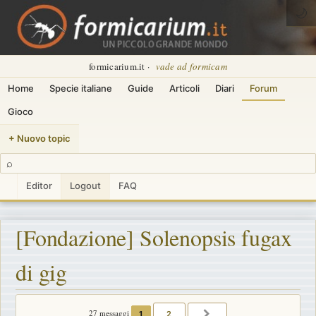
🌙
formicarium.it ·
vade ad formicam
Home
Specie italiane
Guide
Articoli
Diari
Forum
Gioco
+ Nuovo topic
⌕
Editor
Logout
FAQ
[Fondazione] Solenopsis fugax
di gig
27 messaggi
1
2
PROSSIMO