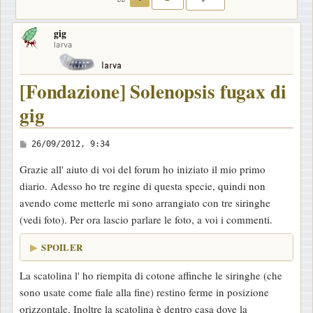
gig
larva
[Fondazione] Solenopsis fugax di
gig
M
26/09/2012, 9:34
e
Grazie all' aiuto di voi del forum ho iniziato il mio primo
s
diario. Adesso ho tre regine di questa specie, quindi non
s
avendo come metterle mi sono arrangiato con tre siringhe
a
(vedi foto). Per ora lascio parlare le foto, a voi i commenti.
g
g
SPOILER
i
La scatolina l' ho riempita di cotone affinche le siringhe (che
o
sono usate come fiale alla fine) restino ferme in posizione
orizzontale, Inoltre la scatolina è dentro casa dove la