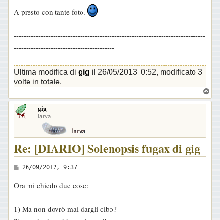
A presto con tante foto.
------------------------------------------------------------------------------
-----------------------------------------
Ultima modifica di
gig
il 26/05/2013, 0:52, modificato 3
volte in totale.
T
o
gig
p
larva
Re: [DIARIO] Solenopsis fugax di gig
M
26/09/2012, 9:37
e
Ora mi chiedo due cose:
s
s
1) Ma non dovrò mai dargli cibo?
a