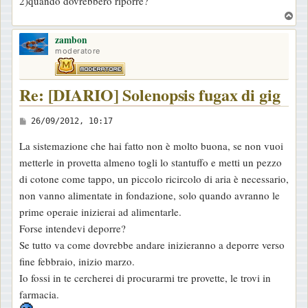
2)quando dovrebbero riporre?
g
T
g
o
i
zambon
p
moderatore
o
Re: [DIARIO] Solenopsis fugax di gig
M
26/09/2012, 10:17
e
La sistemazione che hai fatto non è molto buona, se non vuoi
s
metterle in provetta almeno togli lo stantuffo e metti un pezzo
s
di cotone come tappo, un piccolo ricircolo di aria è necessario,
a
non vanno alimentate in fondazione, solo quando avranno le
g
prime operaie inizierai ad alimentarle.
g
Forse intendevi deporre?
i
Se tutto va come dovrebbe andare inizieranno a deporre verso
o
fine febbraio, inizio marzo.
Io fossi in te cercherei di procurarmi tre provette, le trovi in
farmacia.