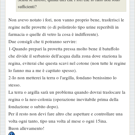
a
sufficienti?
g
g
Non avevo notato i fori, non vanno proprio bene, trasferisci le
i
regine nelle provette (o di polistirolo tipo urine reperibili in
o
farmacia o quelle di vetro la cosa è indifferente).
Due consigli che ti potranno servire:
1-Quando prepari la provetta pressa molto bene il batuffolo
che divide il serbatoio dell'acqua dalla zona dove staziona la
regina, eviterai che questa scavi nel cotone (non tutte le regine
lo fanno ma a me è capitato spesso).
2-Io non metterei la terra o l'argilla, fondano benissimo lo
stesso.
La terra o argilla sarà un problema quando dovrai traslocare la
regina o la neo-colonia (operazione inevitabile prima della
fondazione o subito dopo).
Per il resto non devi fare altro che aspettare e controllare una
volta ogni tanto, tipo una volta al mese o ogni 15ina.
Buon allevamento!