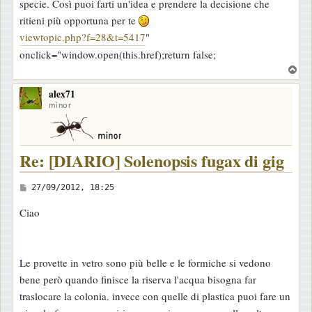
specie. Così puoi farti un'idea e prendere la decisione che
g
ritieni più opportuna per te
g
viewtopic.php?f=28&t=5417
"
i
onclick="window.open(this.href);return false;
o
T
o
alex71
p
minor
Re: [DIARIO] Solenopsis fugax di gig
M
27/09/2012, 18:25
e
Ciao
s
s
a
Le provette in vetro sono più belle e le formiche si vedono
g
bene però quando finisce la riserva l'acqua bisogna far
g
traslocare la colonia. invece con quelle di plastica puoi fare un
i