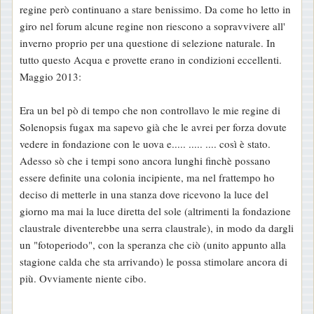
regine però continuano a stare benissimo. Da come ho letto in
giro nel forum alcune regine non riescono a sopravvivere all'
inverno proprio per una questione di selezione naturale. In
tutto questo Acqua e provette erano in condizioni eccellenti.
Maggio 2013:
Era un bel pò di tempo che non controllavo le mie regine di
Solenopsis fugax ma sapevo già che le avrei per forza dovute
vedere in fondazione con le uova e..... ..... .... così è stato.
Adesso sò che i tempi sono ancora lunghi finchè possano
essere definite una colonia incipiente, ma nel frattempo ho
deciso di metterle in una stanza dove ricevono la luce del
giorno ma mai la luce diretta del sole (altrimenti la fondazione
claustrale diventerebbe una serra claustrale), in modo da dargli
un "fotoperiodo", con la speranza che ciò (unito appunto alla
stagione calda che sta arrivando) le possa stimolare ancora di
più. Ovviamente niente cibo.