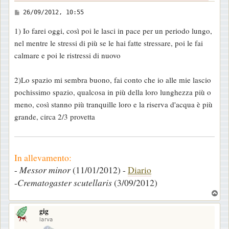
M
26/09/2012, 10:55
e
1) Io farei oggi, così poi le lasci in pace per un periodo lungo,
s
nel mentre le stressi di più se le hai fatte stressare, poi le fai
s
calmare e poi le ristressi di nuovo
a
g
2)Lo spazio mi sembra buono, fai conto che io alle mie lascio
g
pochissimo spazio, qualcosa in più della loro lunghezza più o
i
meno, così stanno più tranquille loro e la riserva d'acqua è più
o
grande, circa 2/3 provetta
In allevamento:
-
Messor minor
(11/01/2012) -
Diario
-
Crematogaster scutellaris
(3/09/2012)
T
o
gig
p
larva