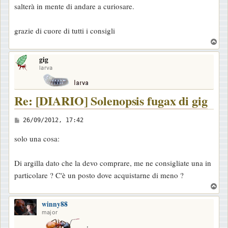
salterà in mente di andare a curiosare.
grazie di cuore di tutti i consigli
T
o
gig
p
larva
Re: [DIARIO] Solenopsis fugax di gig
M
26/09/2012, 17:42
e
solo una cosa:
s
s
Di argilla dato che la devo comprare, me ne consigliate una in
a
particolare ? C'è un posto dove acquistarne di meno ?
g
T
g
o
i
winny88
p
major
o