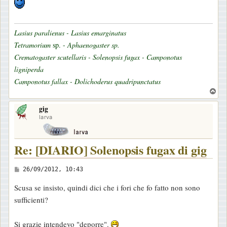
Lasius paralienus - Lasius emarginatus
Tetramorium
sp. -
Aphaenogaster sp.
Crematogaster scutellaris - Solenopsis fugax - Camponotus
ligniperda
Camponotus fallax - Dolichoderus quadripunctatus
T
o
gig
p
larva
Re: [DIARIO] Solenopsis fugax di gig
M
26/09/2012, 10:43
e
Scusa se insisto, quindi dici che i fori che fo fatto non sono
s
sufficienti?
s
a
Si grazie intendevo "deporre".