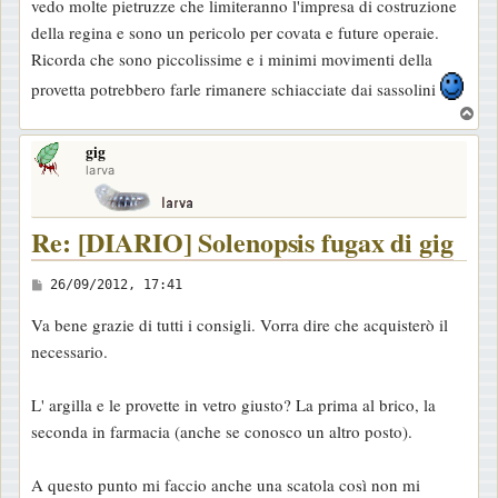
vedo molte pietruzze che limiteranno l'impresa di costruzione
o
della regina e sono un pericolo per covata e future operaie.
Ricorda che sono piccolissime e i minimi movimenti della
provetta potrebbero farle rimanere schiacciate dai sassolini
T
o
gig
p
larva
Re: [DIARIO] Solenopsis fugax di gig
M
26/09/2012, 17:41
e
Va bene grazie di tutti i consigli. Vorra dire che acquisterò il
s
necessario.
s
a
L' argilla e le provette in vetro giusto? La prima al brico, la
g
seconda in farmacia (anche se conosco un altro posto).
g
i
A questo punto mi faccio anche una scatola così non mi
o