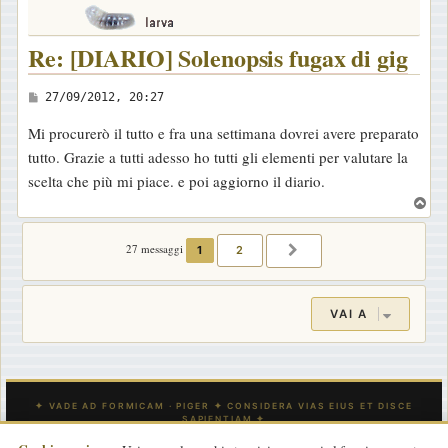
Re: [DIARIO] Solenopsis fugax di gig
M
27/09/2012, 20:27
e
Mi procurerò il tutto e fra una settimana dovrei avere preparato
s
tutto. Grazie a tutti adesso ho tutti gli elementi per valutare la
s
scelta che più mi piace. e poi aggiorno il diario.
a
T
g
o
g
p
27 messaggi
1
2
PROSSIMO
i
o
VAI A