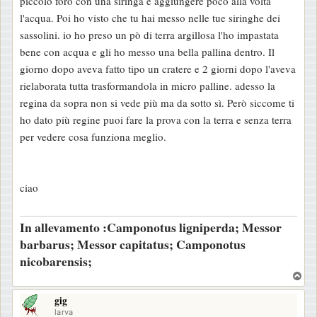
piccolo foro con una siringa e aggiungere poco alla volta
o
l'acqua. Poi ho visto che tu hai messo nelle tue siringhe dei
sassolini. io ho preso un pò di terra argillosa l'ho impastata
bene con acqua e gli ho messo una bella pallina dentro. Il
giorno dopo aveva fatto tipo un cratere e 2 giorni dopo l'aveva
rielaborata tutta trasformandola in micro palline. adesso la
regina da sopra non si vede più ma da sotto sì. Però siccome ti
ho dato più regine puoi fare la prova con la terra e senza terra
per vedere cosa funziona meglio.
ciao
In allevamento :Camponotus ligniperda; Messor
barbarus; Messor capitatus; Camponotus
nicobarensis;
T
o
gig
p
larva