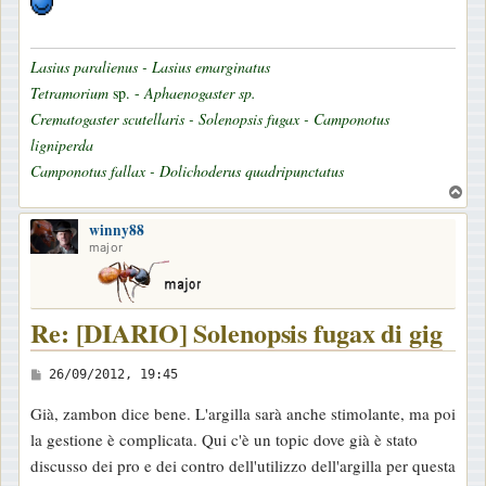
Lasius paralienus - Lasius emarginatus
Tetramorium
sp. -
Aphaenogaster sp.
Crematogaster scutellaris - Solenopsis fugax - Camponotus
ligniperda
Camponotus fallax - Dolichoderus quadripunctatus
T
o
winny88
p
major
Re: [DIARIO] Solenopsis fugax di gig
M
26/09/2012, 19:45
e
Già, zambon dice bene. L'argilla sarà anche stimolante, ma poi
s
la gestione è complicata. Qui c'è un topic dove già è stato
s
discusso dei pro e dei contro dell'utilizzo dell'argilla per questa
a