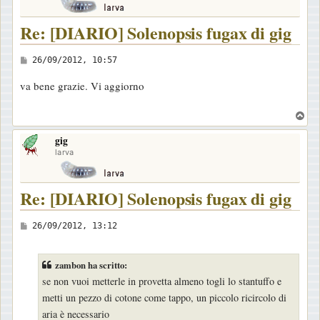
Re: [DIARIO] Solenopsis fugax di gig
M
26/09/2012, 10:57
e
va bene grazie. Vi aggiorno
s
s
T
a
o
gig
p
g
larva
g
i
Re: [DIARIO] Solenopsis fugax di gig
o
M
26/09/2012, 13:12
e
s
zambon ha scritto:
s
se non vuoi metterle in provetta almeno togli lo stantuffo e
a
metti un pezzo di cotone come tappo, un piccolo ricircolo di
g
aria è necessario