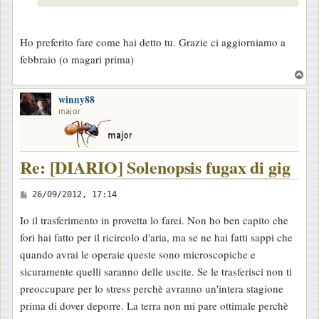
g
i
o
Ho preferito fare come hai detto tu. Grazie ci aggiorniamo a
febbraio (o magari prima)
T
o
winny88
p
major
Re: [DIARIO] Solenopsis fugax di gig
M
26/09/2012, 17:14
e
Io il trasferimento in provetta lo farei. Non ho ben capito che
s
fori hai fatto per il ricircolo d'aria, ma se ne hai fatti sappi che
s
quando avrai le operaie queste sono microscopiche e
a
sicuramente quelli saranno delle uscite. Se le trasferisci non ti
g
preoccupare per lo stress perchè avranno un'intera stagione
g
prima di dover deporre. La terra non mi pare ottimale perchè
i