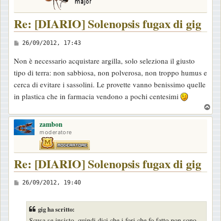
Re: [DIARIO] Solenopsis fugax di gig
M
26/09/2012, 17:43
e
Non è necessario acquistare argilla, solo seleziona il giusto
s
tipo di terra: non sabbiosa, non polverosa, non troppo humus e
s
cerca di evitare i sassolini. Le provette vanno benissimo quelle
a
in plastica che in farmacia vendono a pochi centesimi
g
T
g
o
i
zambon
p
moderatore
o
Re: [DIARIO] Solenopsis fugax di gig
M
26/09/2012, 19:40
e
s
gig ha scritto:
s
Scusa se insisto, quindi dici che i fori che fo fatto non sono