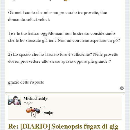
g
g
Ok metti conto che mi sono procurato tre provette, due
i
domande veloci veloci:
o
1)se le trasferisco oggi/domani non le stresso considerando
che le ho stressate già ieri? Non mi conviene aspettare un pò?
2) Lo spazio che ho lasciato loro è sufficiente? Nelle provette
dovrei provvedere allo stesso spazio oppure più grande ?
grazie delle risposte
T
o
Michaelteddy
p
major
Re: [DIARIO] Solenopsis fugax di gig