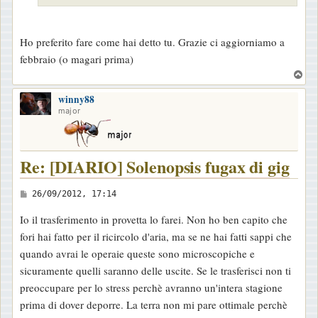
g
i
o
Ho preferito fare come hai detto tu. Grazie ci aggiorniamo a
febbraio (o magari prima)
T
o
winny88
p
major
Re: [DIARIO] Solenopsis fugax di gig
M
26/09/2012, 17:14
e
Io il trasferimento in provetta lo farei. Non ho ben capito che
s
fori hai fatto per il ricircolo d'aria, ma se ne hai fatti sappi che
s
quando avrai le operaie queste sono microscopiche e
a
sicuramente quelli saranno delle uscite. Se le trasferisci non ti
g
preoccupare per lo stress perchè avranno un'intera stagione
g
prima di dover deporre. La terra non mi pare ottimale perchè
i