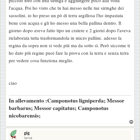
piccolo foro con una siringa e aggiungere poco alla volta
o
l'acqua. Poi ho visto che tu hai messo nelle tue siringhe dei
sassolini. io ho preso un pò di terra argillosa l'ho impastata
bene con acqua e gli ho messo una bella pallina dentro. Il
giorno dopo aveva fatto tipo un cratere e 2 giorni dopo l'aveva
rielaborata tutta trasformandola in micro palline. adesso la
regina da sopra non si vede più ma da sotto sì. Però siccome ti
ho dato più regine puoi fare la prova con la terra e senza terra
per vedere cosa funziona meglio.
ciao
In allevamento :Camponotus ligniperda; Messor
barbarus; Messor capitatus; Camponotus
nicobarensis;
T
o
gig
p
larva