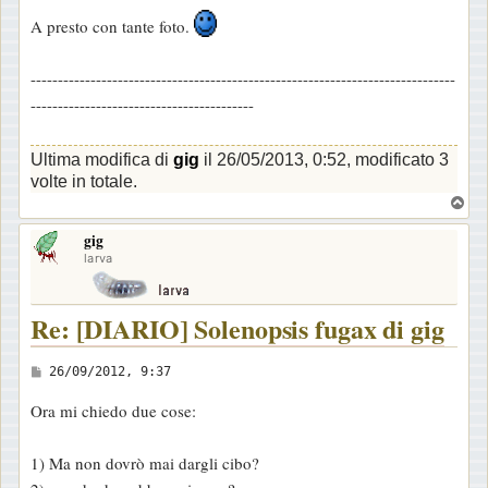
A presto con tante foto.
------------------------------------------------------------------------------
-----------------------------------------
Ultima modifica di
gig
il 26/05/2013, 0:52, modificato 3
volte in totale.
T
o
gig
p
larva
Re: [DIARIO] Solenopsis fugax di gig
M
26/09/2012, 9:37
e
Ora mi chiedo due cose:
s
s
1) Ma non dovrò mai dargli cibo?
a