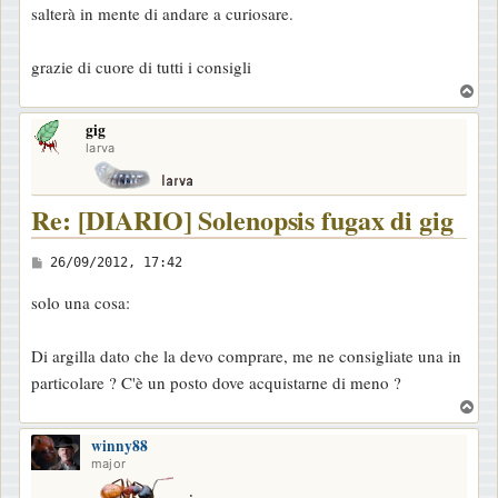
salterà in mente di andare a curiosare.
grazie di cuore di tutti i consigli
T
o
gig
p
larva
Re: [DIARIO] Solenopsis fugax di gig
M
26/09/2012, 17:42
e
solo una cosa:
s
s
Di argilla dato che la devo comprare, me ne consigliate una in
a
particolare ? C'è un posto dove acquistarne di meno ?
g
T
g
o
i
winny88
p
major
o