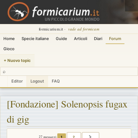
🌙
formicarium.it ·
vade ad formicam
Home
Specie italiane
Guide
Articoli
Diari
Forum
Gioco
+ Nuovo topic
⌕
Editor
Logout
FAQ
[Fondazione] Solenopsis fugax
di gig
27 messaggi
1
2
PROSSIMO