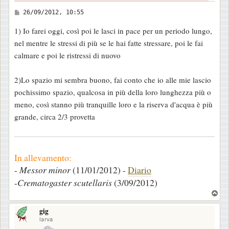
M
26/09/2012, 10:55
e
1) Io farei oggi, così poi le lasci in pace per un periodo lungo,
s
nel mentre le stressi di più se le hai fatte stressare, poi le fai
s
calmare e poi le ristressi di nuovo
a
g
2)Lo spazio mi sembra buono, fai conto che io alle mie lascio
g
pochissimo spazio, qualcosa in più della loro lunghezza più o
i
meno, così stanno più tranquille loro e la riserva d'acqua è più
o
grande, circa 2/3 provetta
In allevamento:
-
Messor minor
(11/01/2012) -
Diario
-
Crematogaster scutellaris
(3/09/2012)
T
o
gig
p
larva