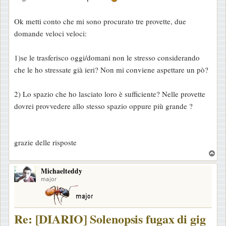
g
g
Ok metti conto che mi sono procurato tre provette, due
i
domande veloci veloci:
o
1)se le trasferisco oggi/domani non le stresso considerando
che le ho stressate già ieri? Non mi conviene aspettare un pò?
2) Lo spazio che ho lasciato loro è sufficiente? Nelle provette
dovrei provvedere allo stesso spazio oppure più grande ?
grazie delle risposte
T
o
Michaelteddy
p
major
Re: [DIARIO] Solenopsis fugax di gig