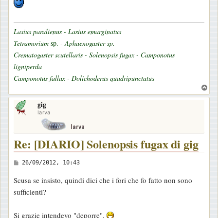
Lasius paralienus - Lasius emarginatus
Tetramorium
sp. -
Aphaenogaster sp.
Crematogaster scutellaris - Solenopsis fugax - Camponotus
ligniperda
Camponotus fallax - Dolichoderus quadripunctatus
T
o
gig
p
larva
Re: [DIARIO] Solenopsis fugax di gig
M
26/09/2012, 10:43
e
Scusa se insisto, quindi dici che i fori che fo fatto non sono
s
sufficienti?
s
a
Si grazie intendevo "deporre".