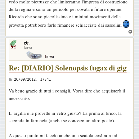
vedo molte pietruzze che limiteranno l'impresa di costruzione
o
della regina e sono un pericolo per covata e future operaie.
Ricorda che sono piccolissime e i minimi movimenti della
provetta potrebbero farle rimanere schiacciate dai sassolini
T
o
gig
p
larva
Re: [DIARIO] Solenopsis fugax di gig
M
26/09/2012, 17:41
e
Va bene grazie di tutti i consigli. Vorra dire che acquisterò il
s
necessario.
s
a
L' argilla e le provette in vetro giusto? La prima al brico, la
g
seconda in farmacia (anche se conosco un altro posto).
g
i
A questo punto mi faccio anche una scatola così non mi
o