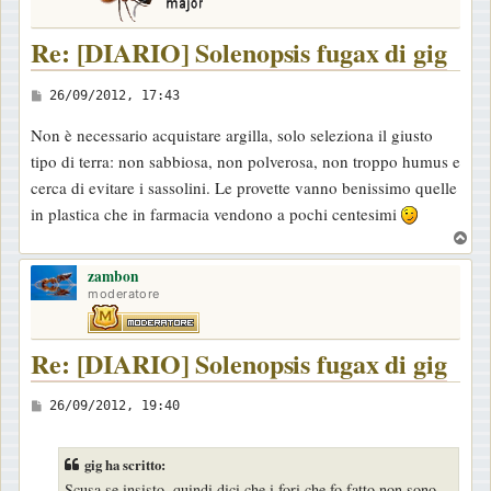
Re: [DIARIO] Solenopsis fugax di gig
M
26/09/2012, 17:43
e
Non è necessario acquistare argilla, solo seleziona il giusto
s
tipo di terra: non sabbiosa, non polverosa, non troppo humus e
s
cerca di evitare i sassolini. Le provette vanno benissimo quelle
a
in plastica che in farmacia vendono a pochi centesimi
g
T
g
o
i
zambon
p
moderatore
o
Re: [DIARIO] Solenopsis fugax di gig
M
26/09/2012, 19:40
e
s
gig ha scritto:
s
Scusa se insisto, quindi dici che i fori che fo fatto non sono