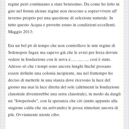
regine però continuano a stare benissimo. Da come ho letto in
giro nel forum alcune regine non riescono a sopravvivere all'
inverno proprio per una questione di selezione naturale. In
tutto questo Acqua e provette erano in condizioni eccellenti.
Maggio 2013:
Era un bel pò di tempo che non controllavo le mie regine di
Solenopsis fugax ma sapevo già che le avrei per forza dovute
vedere in fondazione con le uova e..... ..... .... così è stato.
Adesso sò che i tempi sono ancora lunghi finchè possano
essere definite una colonia incipiente, ma nel frattempo ho
deciso di metterle in una stanza dove ricevono la luce del
giorno ma mai la luce diretta del sole (altrimenti la fondazione
claustrale diventerebbe una serra claustrale), in modo da dargli
un "fotoperiodo", con la speranza che ciò (unito appunto alla
stagione calda che sta arrivando) le possa stimolare ancora di
più. Ovviamente niente cibo.