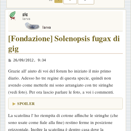
gig
larva
[Fondazione] Solenopsis fugax di
gig
M
26/09/2012, 9:34
e
Grazie all' aiuto di voi del forum ho iniziato il mio primo
s
diario. Adesso ho tre regine di questa specie, quindi non
s
avendo come metterle mi sono arrangiato con tre siringhe
a
(vedi foto). Per ora lascio parlare le foto, a voi i commenti.
g
g
SPOILER
i
La scatolina l' ho riempita di cotone affinche le siringhe (che
o
sono usate come fiale alla fine) restino ferme in posizione
orizzontale, Inoltre la scatolina è dentro casa dove la