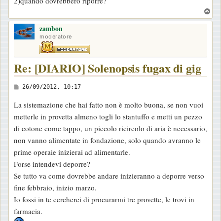
2)quando dovrebbero riporre?
g
T
g
o
i
zambon
p
moderatore
o
Re: [DIARIO] Solenopsis fugax di gig
M
26/09/2012, 10:17
e
La sistemazione che hai fatto non è molto buona, se non vuoi
s
metterle in provetta almeno togli lo stantuffo e metti un pezzo
s
di cotone come tappo, un piccolo ricircolo di aria è necessario,
a
non vanno alimentate in fondazione, solo quando avranno le
g
prime operaie inizierai ad alimentarle.
g
Forse intendevi deporre?
i
Se tutto va come dovrebbe andare inizieranno a deporre verso
o
fine febbraio, inizio marzo.
Io fossi in te cercherei di procurarmi tre provette, le trovi in
farmacia.