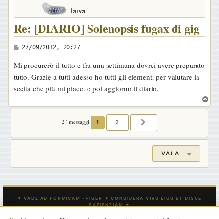
Re: [DIARIO] Solenopsis fugax di gig
M
27/09/2012, 20:27
e
Mi procurerò il tutto e fra una settimana dovrei avere preparato
s
tutto. Grazie a tutti adesso ho tutti gli elementi per valutare la
s
scelta che più mi piace. e poi aggiorno il diario.
a
T
g
o
g
p
27 messaggi
1
2
PROSSIMO
i
o
VAI A