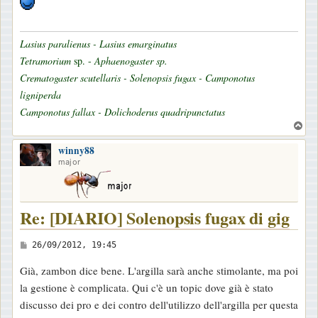
Lasius paralienus - Lasius emarginatus
Tetramorium
sp. -
Aphaenogaster sp.
Crematogaster scutellaris - Solenopsis fugax - Camponotus
ligniperda
Camponotus fallax - Dolichoderus quadripunctatus
T
o
winny88
p
major
Re: [DIARIO] Solenopsis fugax di gig
M
26/09/2012, 19:45
e
Già, zambon dice bene. L'argilla sarà anche stimolante, ma poi
s
la gestione è complicata. Qui c'è un topic dove già è stato
s
discusso dei pro e dei contro dell'utilizzo dell'argilla per questa
a