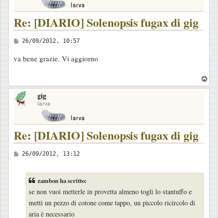
Re: [DIARIO] Solenopsis fugax di gig
M
26/09/2012, 10:57
e
va bene grazie. Vi aggiorno
s
s
T
a
o
gig
p
g
larva
g
i
Re: [DIARIO] Solenopsis fugax di gig
o
M
26/09/2012, 13:12
e
s
zambon ha scritto:
s
se non vuoi metterle in provetta almeno togli lo stantuffo e
a
metti un pezzo di cotone come tappo, un piccolo ricircolo di
g
aria è necessario