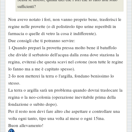
a
sufficienti?
g
g
Non avevo notato i fori, non vanno proprio bene, trasferisci le
i
regine nelle provette (o di polistirolo tipo urine reperibili in
o
farmacia o quelle di vetro la cosa è indifferente).
Due consigli che ti potranno servire:
1-Quando prepari la provetta pressa molto bene il batuffolo
che divide il serbatoio dell'acqua dalla zona dove staziona la
regina, eviterai che questa scavi nel cotone (non tutte le regine
lo fanno ma a me è capitato spesso).
2-Io non metterei la terra o l'argilla, fondano benissimo lo
stesso.
La terra o argilla sarà un problema quando dovrai traslocare la
regina o la neo-colonia (operazione inevitabile prima della
fondazione o subito dopo).
Per il resto non devi fare altro che aspettare e controllare una
volta ogni tanto, tipo una volta al mese o ogni 15ina.
Buon allevamento!