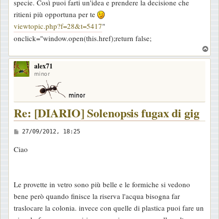
specie. Così puoi farti un'idea e prendere la decisione che
g
ritieni più opportuna per te
g
viewtopic.php?f=28&t=5417
"
i
onclick="window.open(this.href);return false;
o
T
o
alex71
p
minor
Re: [DIARIO] Solenopsis fugax di gig
M
27/09/2012, 18:25
e
Ciao
s
s
a
Le provette in vetro sono più belle e le formiche si vedono
g
bene però quando finisce la riserva l'acqua bisogna far
g
traslocare la colonia. invece con quelle di plastica puoi fare un
i