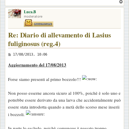
T
o
Luca.B
p
moderatore
Re: Diario di allevamento di Lasius
fuliginosus (reg.4)
M
17/08/2013, 10:06
e
Aggiornamento del 17/08/2013
s
s
Forse siamo presenti al primo bozzolo!!!
a
g
Non posso esserne ancora sicuro al 100%, poichè è solo uno e
g
potrebbe essere derivato da una larva che accidentalmente può
i
essere stata introdotta quando a metà dello scorso mese inserii
o
i bozzoli.
In parte lo escludo, poichè comunque è passato troppo