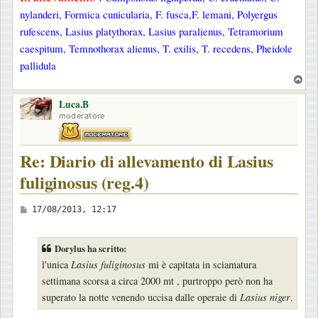
nylanderi, Formica cunicularia, F. fusca,F. lemani, Polyergus
rufescens, Lasius platythorax, Lasius paralienus, Tetramorium
caespitum, Temnothorax alienus, T. exilis, T. recedens, Pheidole
pallidula
T
o
Luca.B
p
moderatore
Re: Diario di allevamento di Lasius
fuliginosus (reg.4)
M
17/08/2013, 12:17
e
s
Dorylus ha scritto:
s
l'unica
Lasius fuliginosus
mi è capitata in sciamatura
a
settimana scorsa a circa 2000 mt , purtroppo però non ha
g
superato la notte venendo uccisa dalle operaie di
Lasius niger
.
g