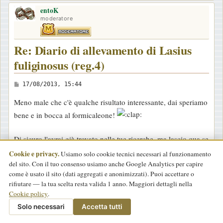
o
entoK
p
moderatore
Re: Diario di allevamento di Lasius
fuliginosus (reg.4)
M
17/08/2013, 15:44
e
Meno male che c'è qualche risultato interessante, dai speriamo
s
bene e in bocca al formicaleone!
s
a
Di sicuro l'avrai già trovato nelle tue ricerche, ma lascio qua se
g
torna utile
Cookie e privacy.
g
Usiamo solo cookie tecnici necessari al funzionamento
il collegamento all'esperienza di un allevatore tedesco
che
del sito. Con il tuo consenso usiamo anche Google Analytics per capire
i
come è usato il sito (dati aggregati e anonimizzati). Puoi accettare o
sembra uno dei pochi in rete che documenta successi con
L.
o
rifiutare — la tua scelta resta valida 1 anno. Maggiori dettagli nella
fuliginosus
; con le traduzioni automatiche qualcosa si riesce a
Cookie policy
.
intuire...
Solo necessari
Accetta tutti
Riguardo a i tuoi dubbi su Chtonolasius aggiungo questo per