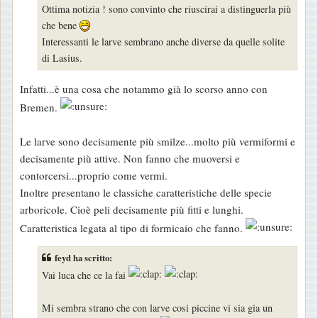
s
Ottima notizia ! sono convinto che riuscirai a distinguerla più
a
che bene
g
Interessanti le larve sembrano anche diverse da quelle solite
g
di Lasius.
i
o
Infatti...è una cosa che notammo già lo scorso anno con
Bremen.
Le larve sono decisamente più smilze...molto più vermiformi e
decisamente più attive. Non fanno che muoversi e
contorcersi...proprio come vermi.
Inoltre presentano le classiche caratteristiche delle specie
arboricole. Cioè peli decisamente più fitti e lunghi.
Caratteristica legata al tipo di formicaio che fanno.
feyd ha scritto:
Vai luca che ce la fai
Mi sembra strano che con larve cosi piccine vi sia gia un