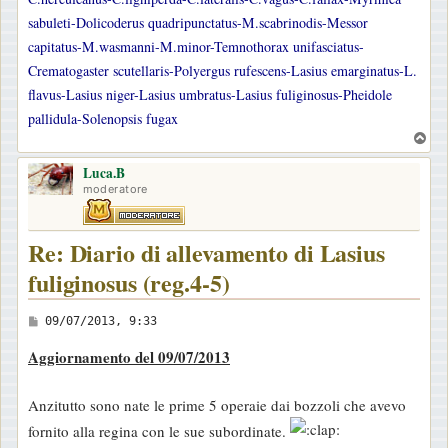
sabuleti-Dolicoderus quadripunctatus-M.scabrinodis-Messor
capitatus-M.wasmanni-M.minor-Temnothorax unifasciatus-
Crematogaster scutellaris-Polyergus rufescens-Lasius emarginatus-L.
flavus-Lasius niger-Lasius umbratus-Lasius fuliginosus-Pheidole
pallidula-Solenopsis fugax
T
o
Luca.B
p
moderatore
Re: Diario di allevamento di Lasius
fuliginosus (reg.4-5)
M
09/07/2013, 9:33
e
Aggiornamento del 09/07/2013
s
s
Anzitutto sono nate le prime 5 operaie dai bozzoli che avevo
a
fornito alla regina con le sue subordinate.
g