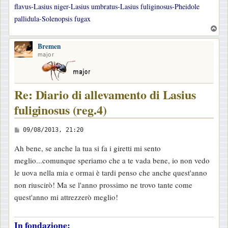
flavus-Lasius niger-Lasius umbratus-Lasius fuliginosus-Pheidole
pallidula-Solenopsis fugax
T
o
Bremen
p
major
Re: Diario di allevamento di Lasius
fuliginosus (reg.4)
M
09/08/2013, 21:20
e
Ah bene, se anche la tua si fa i giretti mi sento
s
meglio...comunque speriamo che a te vada bene, io non vedo
s
le uova nella mia e ormai è tardi penso che anche quest'anno
a
non riuscirò! Ma se l'anno prossimo ne trovo tante come
g
quest'anno mi attrezzerò meglio!
g
i
In fondazione:
o