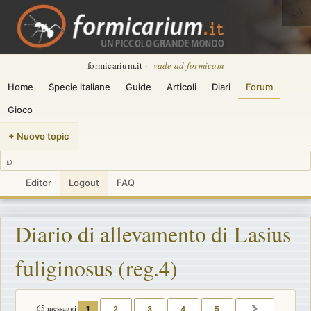
🌙
formicarium.it ·
vade ad formicam
Home
Specie italiane
Guide
Articoli
Diari
Forum
Gioco
+ Nuovo topic
⌕
Editor
Logout
FAQ
Diario di allevamento di Lasius
fuliginosus (reg.4)
65 messaggi
1
2
3
4
5
PROSSIMO