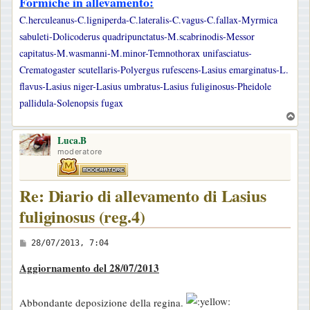
Formiche in allevamento:
C.herculeanus-C.ligniperda-C.lateralis-C.vagus-C.fallax-Myrmica
sabuleti-Dolicoderus quadripunctatus-M.scabrinodis-Messor
capitatus-M.wasmanni-M.minor-Temnothorax unifasciatus-
Crematogaster scutellaris-Polyergus rufescens-Lasius emarginatus-L.
flavus-Lasius niger-Lasius umbratus-Lasius fuliginosus-Pheidole
pallidula-Solenopsis fugax
T
o
Luca.B
p
moderatore
Re: Diario di allevamento di Lasius
fuliginosus (reg.4)
M
28/07/2013, 7:04
e
Aggiornamento del 28/07/2013
s
s
Abbondante deposizione della regina.
a