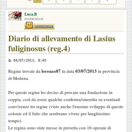
Luca.B
moderatore
Diario di allevamento di Lasius
fuliginosus (reg.4)
M
04/07/2013, 8:45
e
lorenzo87
03/07/2013
Regine trovate da
in data
in provincia
s
di Modena.
s
a
Per queste regine ho deciso di provare una fondazione in
g
coppia, così da avere qualche conferma/smentita su eventuali
g
convivenze tra regine (visto anche l'enorme sviluppo di queste
i
colonie ed il fatto che sembrano vivere per lunghissimo
o
tempo).
Le regina sono state messe in provetta con 16 operaie di