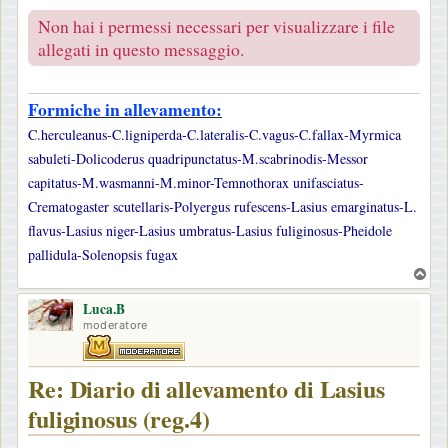
Non hai i permessi necessari per visualizzare i file
allegati in questo messaggio.
Formiche in allevamento:
C.herculeanus-C.ligniperda-C.lateralis-C.vagus-C.fallax-Myrmica
sabuleti-Dolicoderus quadripunctatus-M.scabrinodis-Messor
capitatus-M.wasmanni-M.minor-Temnothorax unifasciatus-
Crematogaster scutellaris-Polyergus rufescens-Lasius emarginatus-L.
flavus-Lasius niger-Lasius umbratus-Lasius fuliginosus-Pheidole
pallidula-Solenopsis fugax
T
o
Luca.B
p
moderatore
Re: Diario di allevamento di Lasius
fuliginosus (reg.4)