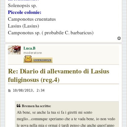
Solenopsis sp.
Piccole colonie:
Camponotus cruentatus
Lasius (Lasius)
Camponotus sp. ( probabile C. barbaricus)
T
o
Luca.B
p
moderatore
Re: Diario di allevamento di Lasius
fuliginosus (reg.4)
M
10/08/2013, 2:34
e
s
Bremen ha scritto:
s
Ah bene, se anche la tua si fa i giretti mi sento
a
meglio...comunque speriamo che a te vada bene, io non vedo
g
le uova nella mia e ormai è tardi penso che anche quest'anno