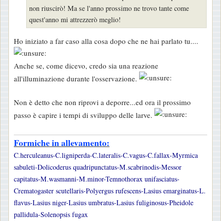
g
non riuscirò! Ma se l'anno prossimo ne trovo tante come
i
quest'anno mi attrezzerò meglio!
o
Ho iniziato a far caso alla cosa dopo che ne hai parlato tu....
Anche se, come dicevo, credo sia una reazione
all'illuminazione durante l'osservazione.
Non è detto che non riprovi a deporre...ed ora il prossimo
passo è capire i tempi di sviluppo delle larve.
Formiche in allevamento:
C.herculeanus-C.ligniperda-C.lateralis-C.vagus-C.fallax-Myrmica
sabuleti-Dolicoderus quadripunctatus-M.scabrinodis-Messor
capitatus-M.wasmanni-M.minor-Temnothorax unifasciatus-
Crematogaster scutellaris-Polyergus rufescens-Lasius emarginatus-L.
flavus-Lasius niger-Lasius umbratus-Lasius fuliginosus-Pheidole
pallidula-Solenopsis fugax