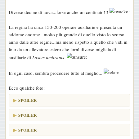
g
Diverse decine di uova...forse anche un centinaio!!!
g
i
La regina ha circa 150-200 operaie ausiliarie e presenta un
o
addome enorme...molto più grande di quello visto lo scorso
anno dalle altre regine...ma meno rispetto a quello che vidi in
foto da un allevatore estero che fornì diverse migliaia di
ausiliarie di
Lasius umbratus
.
In ogni caso, sembra procedere tutto al meglio...
Ecco qualche foto:
SPOILER
SPOILER
SPOILER