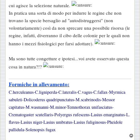
cui agisce la selezione naturale.
In pratica una sorta di modo per indurre le regine che non
trovano la specie bersaglio ad "autodistruggersi" (non
volontariamente) così da non sprecare una possibile risorsa (le
regine, infatti, diverranno il cibo delle colonie per le quali non
hanno i mezzi fisiologici per farsi adottare).
Ma sono tutte congetture e ipotesi...voi avete osservato questa
cosa in natura?!?
Formiche in allevamento:
C.herculeanus-C.ligniperda-C.lateralis-C.vagus-C.fallax-Myrmica
sabuleti-Dolicoderus quadripunctatus-M.scabrinodis-Messor
capitatus-M.wasmanni-M.minor-Temnothorax unifasciatus-
Crematogaster scutellaris-Polyergus rufescens-Lasius emarginatus-L.
flavus-Lasius niger-Lasius umbratus-Lasius fuliginosus-Pheidole
pallidula-Solenopsis fugax
T