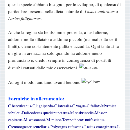
questa specie abbiano bisogno, per lo sviluppo, di qualcosa di
particolare presente nella dieta naturale di
Lasius umbratus
o
Lasius fuliginosus
.
Anche la regina sta benissimo e presenta, a fasi alterne,
addome molto dilatato o addome piccolo (ma mai sotto certi
limiti). viene costantemente pulita e accudita. Ogni tanto si fa
un giro in arena...ma solo quando ha addome meno
pronunciato e, credo, sempre in conseguenza di possibili
disturbi causati dalle mie osservazioni.
Ad ogni modo, andiamo avanti benone.
Formiche in allevamento:
C.herculeanus-C.ligniperda-C.lateralis-C.vagus-C.fallax-Myrmica
sabuleti-Dolicoderus quadripunctatus-M.scabrinodis-Messor
capitatus-M.wasmanni-M.minor-Temnothorax unifasciatus-
Crematogaster scutellaris-Polyergus rufescens-Lasius emarginatus-L.