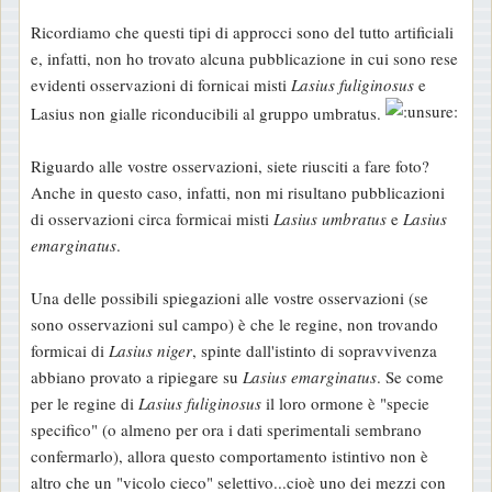
Ricordiamo che questi tipi di approcci sono del tutto artificiali
e, infatti, non ho trovato alcuna pubblicazione in cui sono rese
evidenti osservazioni di fornicai misti
Lasius fuliginosus
e
Lasius non gialle riconducibili al gruppo umbratus.
Riguardo alle vostre osservazioni, siete riusciti a fare foto?
Anche in questo caso, infatti, non mi risultano pubblicazioni
di osservazioni circa formicai misti
Lasius umbratus
e
Lasius
emarginatus
.
Una delle possibili spiegazioni alle vostre osservazioni (se
sono osservazioni sul campo) è che le regine, non trovando
formicai di
Lasius niger
, spinte dall'istinto di sopravvivenza
abbiano provato a ripiegare su
Lasius emarginatus
. Se come
per le regine di
Lasius fuliginosus
il loro ormone è "specie
specifico" (o almeno per ora i dati sperimentali sembrano
confermarlo), allora questo comportamento istintivo non è
altro che un "vicolo cieco" selettivo...cioè uno dei mezzi con