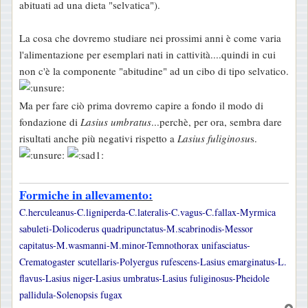
abituati ad una dieta "selvatica").
La cosa che dovremo studiare nei prossimi anni è come varia
l'alimentazione per esemplari nati in cattività....quindi in cui
non c'è la componente "abitudine" ad un cibo di tipo selvatico.
Ma per fare ciò prima dovremo capire a fondo il modo di
fondazione di
Lasius umbratus
...perchè, per ora, sembra dare
risultati anche più negativi rispetto a
Lasius fuliginosu
s.
Formiche in allevamento:
C.herculeanus-C.ligniperda-C.lateralis-C.vagus-C.fallax-Myrmica
sabuleti-Dolicoderus quadripunctatus-M.scabrinodis-Messor
capitatus-M.wasmanni-M.minor-Temnothorax unifasciatus-
Crematogaster scutellaris-Polyergus rufescens-Lasius emarginatus-L.
flavus-Lasius niger-Lasius umbratus-Lasius fuliginosus-Pheidole
pallidula-Solenopsis fugax
T