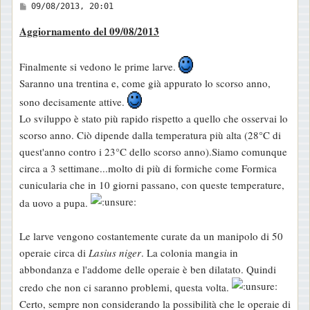
M
09/08/2013, 20:01
e
Aggiornamento del 09/08/2013
s
s
Finalmente si vedono le prime larve.
a
Saranno una trentina e, come già appurato lo scorso anno,
g
sono decisamente attive.
g
Lo sviluppo è stato più rapido rispetto a quello che osservai lo
i
scorso anno. Ciò dipende dalla temperatura più alta (28°C di
o
quest'anno contro i 23°C dello scorso anno).Siamo comunque
circa a 3 settimane...molto di più di formiche come Formica
cunicularia che in 10 giorni passano, con queste temperature,
da uovo a pupa.
Le larve vengono costantemente curate da un manipolo di 50
operaie circa di
Lasius niger
. La colonia mangia in
abbondanza e l'addome delle operaie è ben dilatato. Quindi
credo che non ci saranno problemi, questa volta.
Certo, sempre non considerando la possibilità che le operaie di