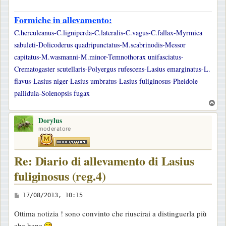
Formiche in allevamento:
C.herculeanus-C.ligniperda-C.lateralis-C.vagus-C.fallax-Myrmica
sabuleti-Dolicoderus quadripunctatus-M.scabrinodis-Messor
capitatus-M.wasmanni-M.minor-Temnothorax unifasciatus-
Crematogaster scutellaris-Polyergus rufescens-Lasius emarginatus-L.
flavus-Lasius niger-Lasius umbratus-Lasius fuliginosus-Pheidole
pallidula-Solenopsis fugax
T
o
Dorylus
p
moderatore
Re: Diario di allevamento di Lasius
fuliginosus (reg.4)
M
17/08/2013, 10:15
e
Ottima notizia ! sono convinto che riuscirai a distinguerla più
s
che bene