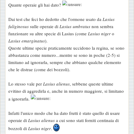
i
Quante operaie gli hai dato?
o
Dai test che feci ho dedotto che l'ormone usato da
Lasius
fuliginosus
sulle operaie di
Lasius umbratus
non sembra
funzionare su altre specie di Lasius (come
Lasius niger
o
Lasius emarginatus
).
Queste ultime specie praticamente uccidono la regina, se sono
abbastanza come numero...mentre se sono in poche (2-5) si
limitano ad ignorarla, sempre che abbiano qualche elemento
che le distrae (come dei bozzoli).
Lo stesso vale per
Lasius alienus
, sebbene queste ultime
evitino di aggredirla e, anche in numero maggiore, si limitano
a ignorarla.
Infatti l'unico modo che ha dato frutti è stato quello di usare
operaie di
Lasius alienus
a cui sono stati forniti centinaia di
bozzoli di
Lasius niger
.