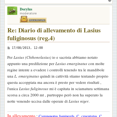
o
Dorylus
p
moderatore
Re: Diario di allevamento di Lasius
fuliginosus (reg.4)
M
17/08/2013, 12:00
e
Per
Lasius (Chthonolasius)
io e sacrista abbiamo notato
s
appunto una predilizione per
Lasius emarginatus
con molte
s
regine intente a evadere i controlli tenendo tra le mandibole
a
una
L. emarginatus
quindi in cattività stiamo tentando proprio
g
questa accoppiata ma ancora è presto per vedere risultati ,
g
l'unica
Lasius fuliginosus
mi è capitata in sciamatura settimana
i
scorsa a circa 2000 mt , purtroppo però non ha superato la
o
notte venendo uccisa dalle operaie di
Lasius niger
.
In allevamento
:
Camponotus ligniperda, C. cruentatus, C.