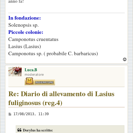
anno fa!
a
g
In fondazione:
g
Solenopsis sp.
i
Piccole colonie:
o
Camponotus cruentatus
Lasius (Lasius)
Camponotus sp. ( probabile C. barbaricus)
T
o
Luca.B
p
moderatore
Re: Diario di allevamento di Lasius
fuliginosus (reg.4)
M
17/08/2013, 11:39
e
s
Dorylus ha scritto: