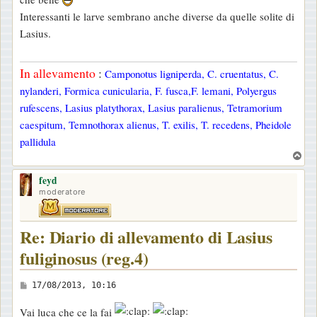
s
Interessanti le larve sembrano anche diverse da quelle solite di
a
Lasius.
g
g
In allevamento
:
Camponotus ligniperda, C. cruentatus, C.
i
nylanderi, Formica cunicularia, F. fusca,F. lemani, Polyergus
o
rufescens, Lasius platythorax, Lasius paralienus, Tetramorium
caespitum, Temnothorax alienus, T. exilis, T. recedens, Pheidole
pallidula
T
o
feyd
p
moderatore
Re: Diario di allevamento di Lasius
fuliginosus (reg.4)
M
17/08/2013, 10:16
e
Vai luca che ce la fai