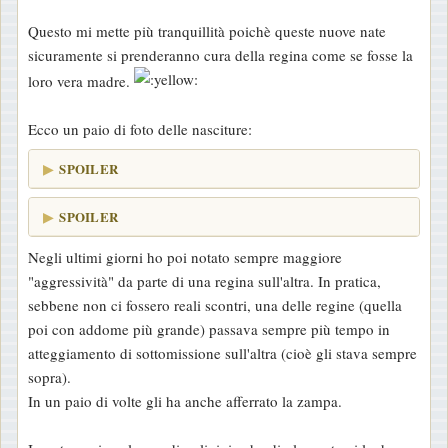
g
Questo mi mette più tranquillità poichè queste nuove nate
i
sicuramente si prenderanno cura della regina come se fosse la
o
loro vera madre.
Ecco un paio di foto delle nasciture:
SPOILER
SPOILER
Negli ultimi giorni ho poi notato sempre maggiore
"aggressività" da parte di una regina sull'altra. In pratica,
sebbene non ci fossero reali scontri, una delle regine (quella
poi con addome più grande) passava sempre più tempo in
atteggiamento di sottomissione sull'altra (cioè gli stava sempre
sopra).
In un paio di volte gli ha anche afferrato la zampa.