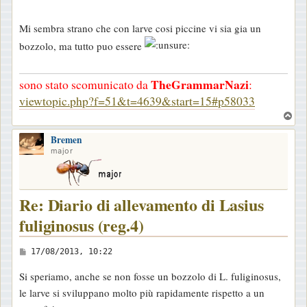
s
s
Mi sembra strano che con larve cosi piccine vi sia gia un
a
bozzolo, ma tutto puo essere
g
g
TheGrammarNazi
i
sono stato scomunicato da
:
o
viewtopic.php?f=51&t=4639&start=15#p58033
T
o
Bremen
p
major
Re: Diario di allevamento di Lasius
fuliginosus (reg.4)
M
17/08/2013, 10:22
e
Si speriamo, anche se non fosse un bozzolo di L. fuliginosus,
s
le larve si sviluppano molto più rapidamente rispetto a un
s