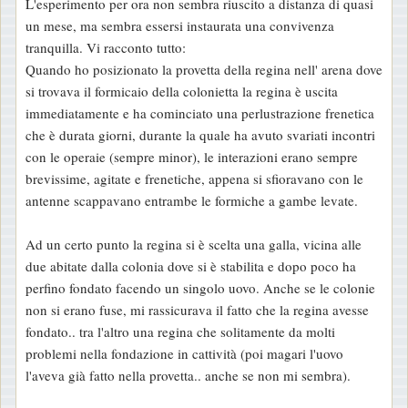
L'esperimento per ora non sembra riuscito a distanza di quasi
s
un mese, ma sembra essersi instaurata una convivenza
s
tranquilla. Vi racconto tutto:
a
Quando ho posizionato la provetta della regina nell' arena dove
g
si trovava il formicaio della colonietta la regina è uscita
g
immediatamente e ha cominciato una perlustrazione frenetica
i
che è durata giorni, durante la quale ha avuto svariati incontri
o
con le operaie (sempre minor), le interazioni erano sempre
brevissime, agitate e frenetiche, appena si sfioravano con le
antenne scappavano entrambe le formiche a gambe levate.
Ad un certo punto la regina si è scelta una galla, vicina alle
due abitate dalla colonia dove si è stabilita e dopo poco ha
perfino fondato facendo un singolo uovo. Anche se le colonie
non si erano fuse, mi rassicurava il fatto che la regina avesse
fondato.. tra l'altro una regina che solitamente da molti
problemi nella fondazione in cattività (poi magari l'uovo
l'aveva già fatto nella provetta.. anche se non mi sembra).