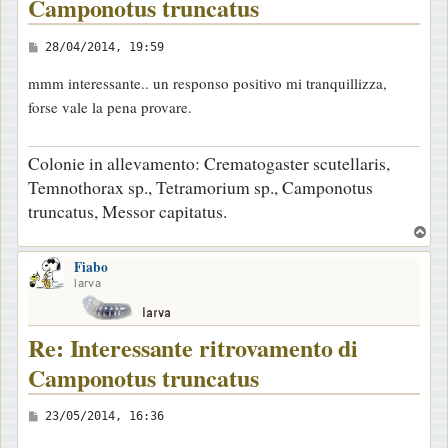
Camponotus truncatus
M
28/04/2014, 19:59
e
mmm interessante.. un responso positivo mi tranquillizza,
s
forse vale la pena provare.
s
a
Colonie in allevamento: Crematogaster scutellaris,
g
Temnothorax sp., Tetramorium sp., Camponotus
g
truncatus, Messor capitatus.
i
T
o
o
Fiabo
p
larva
Re: Interessante ritrovamento di
Camponotus truncatus
M
23/05/2014, 16:36
e