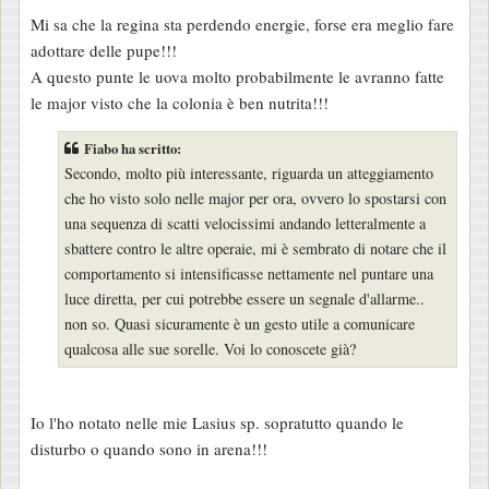
e
Mi sa che la regina sta perdendo energie, forse era meglio fare
s
adottare delle pupe!!!
s
A questo punte le uova molto probabilmente le avranno fatte
a
le major visto che la colonia è ben nutrita!!!
g
g
Fiabo ha scritto:
i
Secondo, molto più interessante, riguarda un atteggiamento
o
che ho visto solo nelle major per ora, ovvero lo spostarsi con
una sequenza di scatti velocissimi andando letteralmente a
sbattere contro le altre operaie, mi è sembrato di notare che il
comportamento si intensificasse nettamente nel puntare una
luce diretta, per cui potrebbe essere un segnale d'allarme..
non so. Quasi sicuramente è un gesto utile a comunicare
qualcosa alle sue sorelle. Voi lo conoscete già?
Io l'ho notato nelle mie Lasius sp. sopratutto quando le
disturbo o quando sono in arena!!!