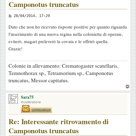
Camponotus truncatus
M
28/04/2014, 17:29
e
Dato che non ho ricevuto risposte positive per quanto riguarda
s
l'inserimento di una nuova regina nella colonietta di operaie,
s
eviterò, magari preleverò la covata e le offrirò quella.
a
Grazie!
g
g
Colonie in allevamento: Crematogaster scutellaris,
i
Temnothorax sp., Tetramorium sp., Camponotus
o
truncatus, Messor capitatus.
T
o
Sara75
p
moderatore
Re: Interessante ritrovamento di
Camponotus truncatus