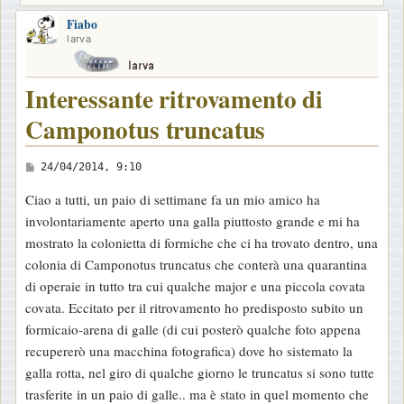
Fiabo
larva
Interessante ritrovamento di
Camponotus truncatus
M
24/04/2014, 9:10
e
Ciao a tutti, un paio di settimane fa un mio amico ha
s
involontariamente aperto una galla piuttosto grande e mi ha
s
mostrato la colonietta di formiche che ci ha trovato dentro, una
a
colonia di Camponotus truncatus che conterà una quarantina
g
di operaie in tutto tra cui qualche major e una piccola covata
g
covata. Eccitato per il ritrovamento ho predisposto subito un
i
formicaio-arena di galle (di cui posterò qualche foto appena
o
recupererò una macchina fotografica) dove ho sistemato la
galla rotta, nel giro di qualche giorno le truncatus si sono tutte
trasferite in un paio di galle.. ma è stato in quel momento che