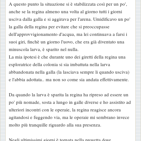
A questo punto la situazione si è stabilizzata così per un po',
anche se la regina almeno una volta al giorno tutti i giorni
usciva dalla galla e si aggirava per l'arena. Umidificavo un po'
la galla della regina per evitare che si preoccupasse
dell'approvvigionamento d'acqua, ma lei continuava a farsi i
suoi giri, finchè un giorno l'uovo, che era già diventato una
minuscola larva, è sparito nel nulla.
La mia ipotesi è che durante uno dei giretti della regina una
esploratrice della colonia si sia imbattuta nella larva
abbandonata nella galla (la lasciava sempre li quando usciva)
e l'abbia adottata.. ma non so come sia andata effettivamente.
Da quando la larva è sparita la regina ha ripreso ad essere un
po' più nomade, sosta a lungo in galle diverse e ho assistito ad
ulteriori incontri con le operaie, la regina reagisce ancora
agitandosi e fuggendo via, ma le operaie mi sembrano invece
molto più tranquille riguardo alla sua presenza.
Negli ultimissimi giorni è tornata nella provetta dove