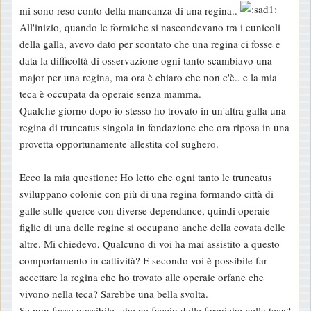
mi sono reso conto della mancanza di una regina..
All'inizio, quando le formiche si nascondevano tra i cunicoli
della galla, avevo dato per scontato che una regina ci fosse e
data la difficoltà di osservazione ogni tanto scambiavo una
major per una regina, ma ora è chiaro che non c'è.. e la mia
teca è occupata da operaie senza mamma.
Qualche giorno dopo io stesso ho trovato in un'altra galla una
regina di truncatus singola in fondazione che ora riposa in una
provetta opportunamente allestita col sughero.
Ecco la mia questione: Ho letto che ogni tanto le truncatus
sviluppano colonie con più di una regina formando città di
galle sulle querce con diverse dependance, quindi operaie
figlie di una delle regine si occupano anche della covata delle
altre. Mi chiedevo, Qualcuno di voi ha mai assistito a questo
comportamento in cattività? E secondo voi è possibile far
accettare la regina che ho trovato alle operaie orfane che
vivono nella teca? Sarebbe una bella svolta.
Se non fosse possibile, che ne faccio delle formiche nella teca?