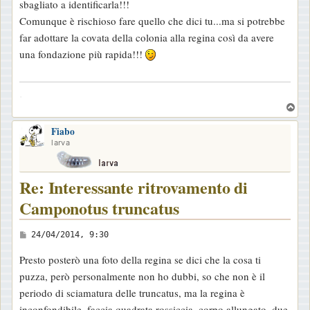
sbagliato a identificarla!!!
a
Comunque è rischioso fare quello che dici tu...ma si potrebbe
g
far adottare la covata della colonia alla regina così da avere
g
una fondazione più rapida!!!
i
o
.
T
o
Fiabo
p
larva
Re: Interessante ritrovamento di
Camponotus truncatus
M
24/04/2014, 9:30
e
Presto posterò una foto della regina se dici che la cosa ti
s
puzza, però personalmente non ho dubbi, so che non è il
s
periodo di sciamatura delle truncatus, ma la regina è
a
inconfondibile, faccia quadrata rossiccia, corpo allungato, due