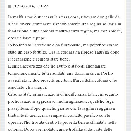
M
28/04/2014, 19:27
e
In realtà a me è successa la stessa cosa, ritrovare due galle da
s
alberi diversi contenenti rispettivamente una regina solitaria in
s
fondazione e una colonia matura senza regina, ma con soldati,
a
operaie larve e pupe.
g
Io ho tentato l'adozione e ha funzionato, ma potrebbe essere
g
stato un caso fortuito. Ora la colonia ha ripreso l'attività dopo
i
l'ibernazione e sembra stare bene.
o
L'unica accortezza che ho avuto ė stato di allontanare
temporaneamente tutti i soldati, una dozzina circa. Poi ho
avvicinato le due provette aperte nell'area della colonia e ho
aspettato gli sviluppi.
Ci sono state prima reazioni di indifferenza totale, in seguito
poche reazioni aggressive, molta agitazione, qualche fuga
precipitosa. Dopo qualche giorno che la regina si aggirava
titubante in arena, ma sempre in contatto pacifico con le
operaie, l'ho trovata dentro la provetta ben acclimatata nella
colonia. Dopo aver notato cura e trofallassi da parte delle