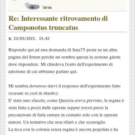
Re: Interessante ritrovamento di
Camponotus truncatus
M
23/03/2015, 15:42
e
Rispondo qui ad una domanda di Sara75 posta su un altra
s
pagina del forum perchè mi sembra questa la sezione giusta
s
dove rispondere. Mi chiedeva l'esito dell'esperimento di
a
adozione di cui abbiamo parlato qui.
g
g
Mi sembra doveroso darvi il responso dell'esperimento fatto
i
(scusate se così in ritardo):
o
E' stato uno sfacelo, come Quercia aveva previsto, la regina è
stata fatta a pezzi dalle operaie seppur avessi preso la
precauzione di farla entrare in contatto solo con le operaie
minori. Un tentativo che non rifarò e che sconsiglio.
La teca con la colonia senza regina è ancora popolata e ha