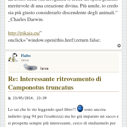
meritevole di una creazione divina. Più umile, io credo
sia più giusto considerarlo discendente degli animali.“
_Charles Darwin.
http://pikaia.eu/
"
onclick="window.open(this.href);return false;
T
o
Fiabo
p
larva
Re: Interessante ritrovamento di
Camponotus truncatus
M
23/05/2014, 23:39
e
Lo sai che lo sto leggendo quel libro?!
sono ancora
s
indietro (pag 94 per l'esattezza) ma ho già imparato un sacco e
s
si prospetta sempre più interessante, cerco di studiarmelo per
a