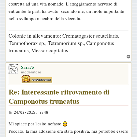
costretta ad una vita nomade. L'atteggiamento nervoso di
entrambe le parti ha avuto, secondo me, un ruolo importante
nello sviluppo macabro della vicenda.
Colonie in allevamento: Crematogaster scutellaris,
Temnothorax sp., Tetramorium sp., Camponotus
truncatus, Messor capitatus.
T
o
Sara75
p
moderatore
Re: Interessante ritrovamento di
Camponotus truncatus
M
24/03/2015, 8:46
e
Mi spiace per l'esito nefasto
s
Peccato, la mia adozione era stata positiva, ma potrebbe essere
s