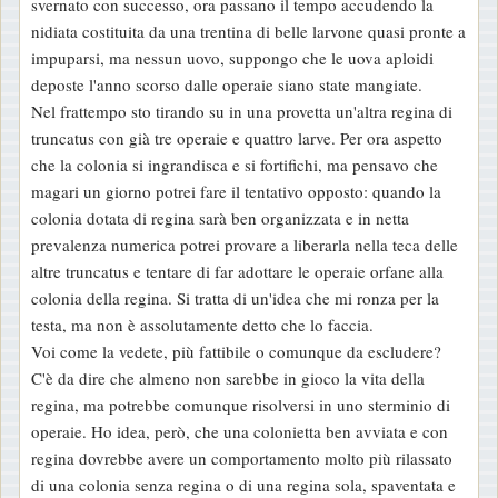
svernato con successo, ora passano il tempo accudendo la
nidiata costituita da una trentina di belle larvone quasi pronte a
impuparsi, ma nessun uovo, suppongo che le uova aploidi
deposte l'anno scorso dalle operaie siano state mangiate.
Nel frattempo sto tirando su in una provetta un'altra regina di
truncatus con già tre operaie e quattro larve. Per ora aspetto
che la colonia si ingrandisca e si fortifichi, ma pensavo che
magari un giorno potrei fare il tentativo opposto: quando la
colonia dotata di regina sarà ben organizzata e in netta
prevalenza numerica potrei provare a liberarla nella teca delle
altre truncatus e tentare di far adottare le operaie orfane alla
colonia della regina. Si tratta di un'idea che mi ronza per la
testa, ma non è assolutamente detto che lo faccia.
Voi come la vedete, più fattibile o comunque da escludere?
C'è da dire che almeno non sarebbe in gioco la vita della
regina, ma potrebbe comunque risolversi in uno sterminio di
operaie. Ho idea, però, che una colonietta ben avviata e con
regina dovrebbe avere un comportamento molto più rilassato
di una colonia senza regina o di una regina sola, spaventata e