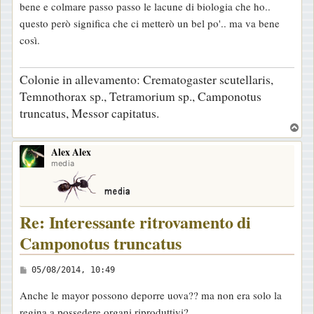
bene e colmare passo passo le lacune di biologia che ho..
g
questo però significa che ci metterò un bel po'.. ma va bene
g
così.
i
o
Colonie in allevamento: Crematogaster scutellaris,
Temnothorax sp., Tetramorium sp., Camponotus
truncatus, Messor capitatus.
T
o
Alex Alex
p
media
Re: Interessante ritrovamento di
Camponotus truncatus
M
05/08/2014, 10:49
e
Anche le mayor possono deporre uova?? ma non era solo la
s
regina a possedere organi riproduttivi?