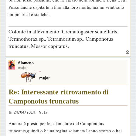
Posso anche ospitarle li fino alla loro morte, ma mi sembrano
un po' tristi e statiche.
Colonie in allevamento: Crematogaster scutellaris,
Temnothorax sp., Tetramorium sp., Camponotus
truncatus, Messor capitatus.
T
o
filomeno
p
major
Re: Interessante ritrovamento di
Camponotus truncatus
M
24/04/2014, 9:17
e
Ancora è presto per le sciamature del Camponotus
s
truncatus,quindi o è una regina sciamata l'anno scorso o hai
s