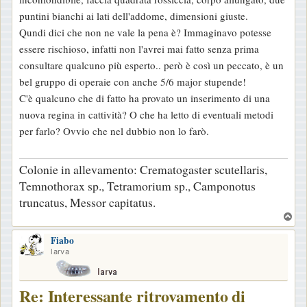
g
puntini bianchi ai lati dell'addome, dimensioni giuste.
g
Qundi dici che non ne vale la pena è? Immaginavo potesse
i
essere rischioso, infatti non l'avrei mai fatto senza prima
o
consultare qualcuno più esperto.. però è così un peccato, è un
bel gruppo di operaie con anche 5/6 major stupende!
C'è qualcuno che di fatto ha provato un inserimento di una
nuova regina in cattività? O che ha letto di eventuali metodi
per farlo? Ovvio che nel dubbio non lo farò.
Colonie in allevamento: Crematogaster scutellaris,
Temnothorax sp., Tetramorium sp., Camponotus
truncatus, Messor capitatus.
T
o
Fiabo
p
larva
Re: Interessante ritrovamento di