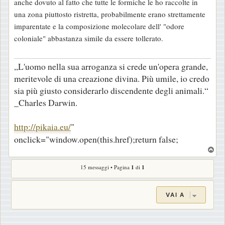
anche dovuto al fatto che tutte le formiche le ho raccolte in
a
una zona piuttosto ristretta, probabilmente erano strettamente
g
imparentate e la composizione molecolare dell' "odore
g
coloniale" abbastanza simile da essere tollerato.
i
o
„L'uomo nella sua arroganza si crede un'opera grande,
meritevole di una creazione divina. Più umile, io credo
sia più giusto considerarlo discendente degli animali.“
_Charles Darwin.
http://pikaia.eu/
"
onclick="window.open(this.href);return false;
T
o
15 messaggi • Pagina
1
di
1
p
VAI A