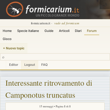
🌙
formicarium.it ·
vade ad formicam
Home
Specie italiane
Guide
Articoli
Diari
Forum
Gioco
+ Nuovo topic
⌕
Editor
Logout
FAQ
Interessante ritrovamento di
Camponotus truncatus
15 messaggi • Pagina
1
di
1