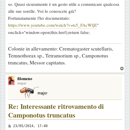
so. Quasi sicuramente è un gesto utile a comunicare qualcosa
alle sue sorelle. Voi lo conoscete già?
Fortunatamente l'ho documentato:
https://www.youtube.com/watch?v=ts5_FAcWfjE
"
onclick="window.open(this.href);return false;
Colonie in allevamento: Crematogaster scutellaris,
Temnothorax sp., Tetramorium sp., Camponotus
truncatus, Messor capitatus.
T
o
filomeno
p
major
Re: Interessante ritrovamento di
Camponotus truncatus
M
23/05/2014, 17:40