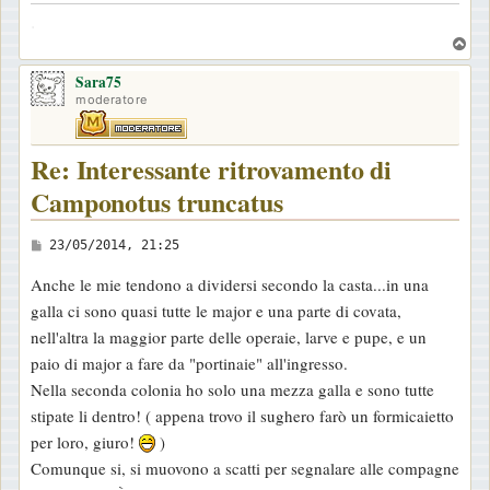
.
T
o
Sara75
p
moderatore
Re: Interessante ritrovamento di
Camponotus truncatus
M
23/05/2014, 21:25
e
Anche le mie tendono a dividersi secondo la casta...in una
s
galla ci sono quasi tutte le major e una parte di covata,
s
nell'altra la maggior parte delle operaie, larve e pupe, e un
a
paio di major a fare da "portinaie" all'ingresso.
g
Nella seconda colonia ho solo una mezza galla e sono tutte
g
stipate li dentro! ( appena trovo il sughero farò un formicaietto
i
per loro, giuro!
)
o
Comunque si, si muovono a scatti per segnalare alle compagne