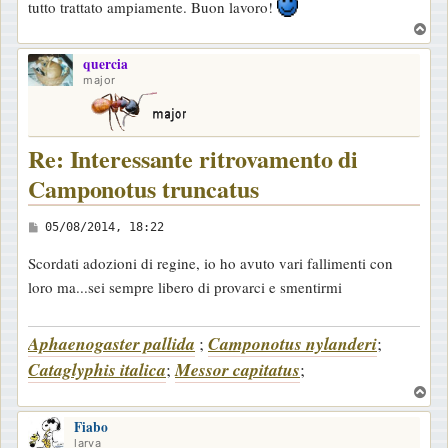
tutto trattato ampiamente. Buon lavoro!
i
T
o
o
quercia
p
major
Re: Interessante ritrovamento di
Camponotus truncatus
M
05/08/2014, 18:22
e
Scordati adozioni di regine, io ho avuto vari fallimenti con
s
loro ma...sei sempre libero di provarci e smentirmi
s
a
Aphaenogaster pallida
;
Camponotus nylanderi
;
g
Cataglyphis italica
;
Messor capitatus
;
g
i
T
o
o
Fiabo
p
larva