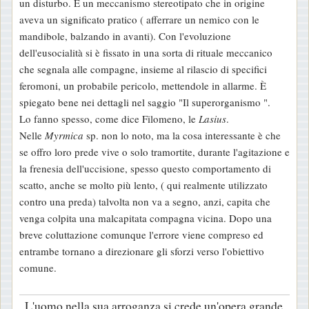
un disturbo. È un meccanismo stereotipato che in origine
aveva un significato pratico ( afferrare un nemico con le
mandibole, balzando in avanti). Con l'evoluzione
dell'eusocialità si è fissato in una sorta di rituale meccanico
che segnala alle compagne, insieme al rilascio di specifici
feromoni, un probabile pericolo, mettendole in allarme. È
spiegato bene nei dettagli nel saggio "Il superorganismo ".
Lo fanno spesso, come dice Filomeno, le
Lasius
.
Nelle
Myrmica
sp. non lo noto, ma la cosa interessante è che
se offro loro prede vive o solo tramortite, durante l'agitazione e
la frenesia dell'uccisione, spesso questo comportamento di
scatto, anche se molto più lento, ( qui realmente utilizzato
contro una preda) talvolta non va a segno, anzi, capita che
venga colpita una malcapitata compagna vicina. Dopo una
breve coluttazione comunque l'errore viene compreso ed
entrambe tornano a direzionare gli sforzi verso l'obiettivo
comune.
„L'uomo nella sua arroganza si crede un'opera grande,