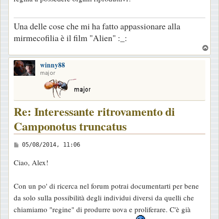
s
a
Una delle cose che mi ha fatto appassionare alla
g
mirmecofilia è il film "Alien" :_:
g
T
i
o
o
winny88
p
major
Re: Interessante ritrovamento di
Camponotus truncatus
M
05/08/2014, 11:06
e
Ciao, Alex!
s
s
Con un po' di ricerca nel forum potrai documentarti per bene
a
da solo sulla possibilità degli individui diversi da quelli che
g
chiamiamo "regine" di produrre uova e proliferare. C'è già
g